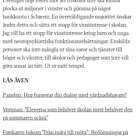
I Sveriges höjs röster mot att friskolor inte ska kunna
plocka ut miljoner i vinster och gömma på något
bankkonto i Schweiz. En överväldigande majoritet önskar
ändra detta och sätta ett stopp för vinstintresse i skolan.
Jag vill ha ett stopp för vinstintresse kring barn och unga
med neuropsykiatriska funktionsnedsättningar. Enskilda
personer ska inte mångla ut sina varor och tjänster till
höger och vänster, till skolor och pedagoger som inte vill
göra annat än rätt. Ut ur mitt tempel.
LÄS ÄVEN
Panelen: Hur fungerar din dialog med vårdnadshavare?
Vestman: ”Eleverna som behöver skolan mest behöver den
på sommaren också”
Forskaren bakom ”Från mäta till möta”: Bedömningar på