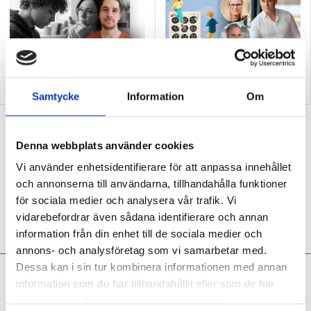
Här är det stora felet med
Konflikthantering är
skolan och npf-diagnoser
nyckeln till allt
Samtycke
Information
Om
”Vi behöver fler specialpedagoger som
forskar”
Denna webbplats använder cookies
MITT JOBB
Vi använder enhetsidentifierare för att anpassa innehållet
Att utbildning kan leda långt är
Åsa Lyrberg ett levande bevis på –
och annonserna till användarna, tillhandahålla funktioner
förskolläraren och specialpedagogen som i
för sociala medier och analysera vår trafik. Vi
dag är högskoleforskare och uppmuntrar fler
vidarebefordrar även sådana identifierare och annan
att pröva vingarna.
information från din enhet till de sociala medier och
annons- och analysföretag som vi samarbetar med.
Dessa kan i sin tur kombinera informationen med annan
Niclas Fohlin:
Lägg ner
information som du har tillhandahållit eller som de har
powerpointen, lärare –
samlat in när du har använt deras tjänster.