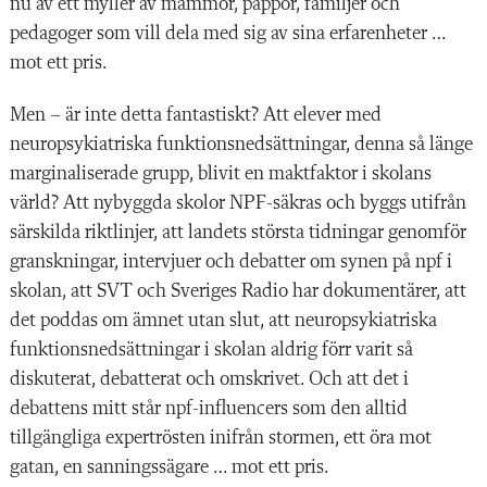
nu av ett myller av mammor, pappor, familjer och
pedagoger som vill dela med sig av sina erfarenheter …
mot ett pris.
Men – är inte detta fantastiskt? Att elever med
neuropsykiatriska funktionsnedsättningar, denna så länge
marginaliserade grupp, blivit en maktfaktor i skolans
värld? Att nybyggda skolor NPF-säkras och byggs utifrån
särskilda riktlinjer, att landets största tidningar genomför
granskningar, intervjuer och debatter om synen på npf i
skolan, att SVT och Sveriges Radio har dokumentärer, att
det poddas om ämnet utan slut, att neuropsykiatriska
funktionsnedsättningar i skolan aldrig förr varit så
diskuterat, debatterat och omskrivet. Och att det i
debattens mitt står npf-influencers som den alltid
tillgängliga expertrösten inifrån stormen, ett öra mot
gatan, en sanningssägare … mot ett pris.