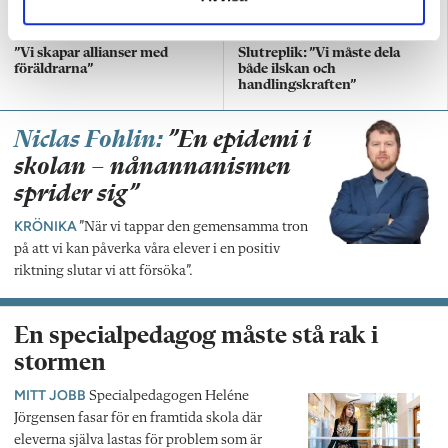
”Vi skapar allianser med
Slutreplik: ”Vi måste dela
föräldrarna”
både ilskan och
handlingskraften”
Niclas Fohlin:
”En epidemi i
skolan – nånannanismen
sprider sig”
KRÖNIKA
”När vi tappar den gemensamma tron
på att vi kan påverka våra elever i en positiv
riktning slutar vi att försöka”.
En specialpedagog måste stå rak i
stormen
MITT JOBB
Specialpedagogen Heléne
Jörgensen fasar för en framtida skola där
eleverna själva lastas för problem som är