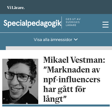
T
i
l
GES UT AV
T
SVERIGES
LÄRARE
l
M
i
s
e
l
Visa alla ämnessidor
t
n
l
a
y
s
r
t
Mikael Vestman:
t
a
”Marknaden av
s
r
i
t
npf-influencers
d
s
har gått för
a
i
n
långt”
d
a