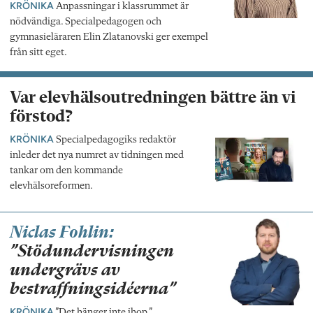
KRÖNIKA
Anpassningar i klassrummet är
nödvändiga. Specialpedagogen och
gymnasieläraren Elin Zlatanovski ger exempel
från sitt eget.
Var elevhälsoutredningen bättre än vi
förstod?
KRÖNIKA
Specialpedagogiks redaktör
inleder det nya numret av tidningen med
tankar om den kommande
elevhälsoreformen.
Niclas Fohlin:
”Stödundervisningen
undergrävs av
bestraffningsidéerna”
KRÖNIKA
”Det hänger inte ihop.”