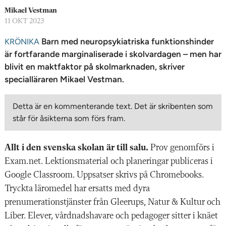
n
Mikael Vestman
11 OKT 2023
Barn med neuropsykiatriska funktionshinder
KRÖNIKA
är fortfarande marginaliserade i skolvardagen – men har
blivit en maktfaktor på skolmarknaden, skriver
specialläraren Mikael Vestman.
Detta är en kommenterande text. Det är skribenten som
står för åsikterna som förs fram.
Allt i den svenska skolan är till salu.
Prov genomförs i
Exam.net. Lektionsmaterial och planeringar publiceras i
Google Classroom. Uppsatser skrivs på Chromebooks.
Tryckta läromedel har ersatts med dyra
prenumerationstjänster från Gleerups, Natur & Kultur och
Liber. Elever, vårdnadshavare och pedagoger sitter i knäet