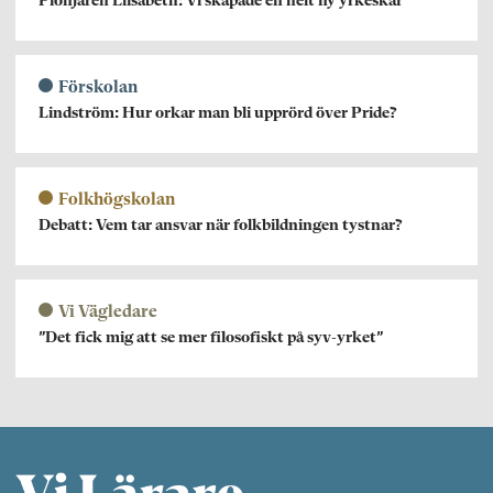
Pionjären Elisabeth: Vi skapade en helt ny yrkeskår
Förskolan
Lindström: Hur orkar man bli upprörd över Pride?
Folkhögskolan
Debatt: Vem tar ansvar när folkbildningen tystnar?
Vi Vägledare
”Det fick mig att se mer filosofiskt på syv-yrket”