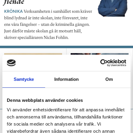
fiende
KRÖNIKA
Verksamheten i samhället som kräver
blind lydnad är inte skolan, inte försvaret, inte
ens våra fängelser – utan de kriminella gängen.
Just därför måste skolan gå åt motsatt håll,
skriver specialläraren Niclas Fohlin.
Samtycke
Information
Om
”Vi skapar allianser med
Slutreplik: ”Vi måste dela
föräldrarna”
både ilskan och
Denna webbplats använder cookies
handlingskraften”
Vi använder enhetsidentifierare för att anpassa innehållet
Niclas Fohlin:
”En epidemi i
och annonserna till användarna, tillhandahålla funktioner
för sociala medier och analysera vår trafik. Vi
skolan – nånannanismen
vidarebefordrar även sådana identifierare och annan