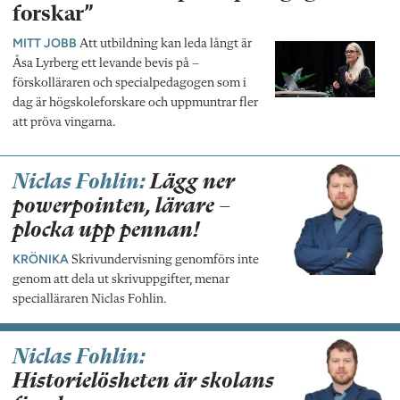
forskar”
MITT JOBB
Att utbildning kan leda långt är
Åsa Lyrberg ett levande bevis på –
förskolläraren och specialpedagogen som i
dag är högskoleforskare och uppmuntrar fler
att pröva vingarna.
Niclas Fohlin:
Lägg ner
powerpointen, lärare –
plocka upp pennan!
KRÖNIKA
Skrivundervisning genomförs inte
genom att dela ut skrivuppgifter, menar
specialläraren Niclas Fohlin.
Niclas Fohlin:
Historielösheten är skolans