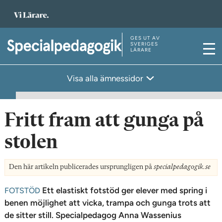
T
i
l
GES UT AV
T
SVERIGES
LÄRARE
l
M
i
s
e
l
Visa alla ämnessidor
t
n
l
a
y
s
r
t
Fritt fram att gunga på
t
a
s
stolen
r
i
t
d
s
Den här artikeln publicerades ursprungligen på
specialpedagogik.se
a
i
Ett elastiskt fotstöd ger elever med spring i
FOTSTÖD
n
d
benen möjlighet att vicka, trampa och gunga trots att
a
de sitter still. Specialpedagog Anna Wassenius