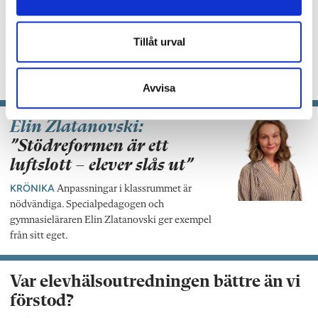
KRÖNIKA
Regeringens önskemål om
utestängning av elever från klassrummen är
dupt problematiska eftersom det ofta är barn
Tillåt urval
med funktionsnedsättning eller i social utsatthet
det handlar om, skriver gymnasieläraren och
specialpedagogen Elin Zlatanovski.
Avvisa
Elin Zlatanovski:
”Stödreformen är ett
luftslott – elever slås ut”
KRÖNIKA
Anpassningar i klassrummet är
nödvändiga. Specialpedagogen och
gymnasieläraren Elin Zlatanovski ger exempel
från sitt eget.
Var elevhälsoutredningen bättre än vi
förstod?