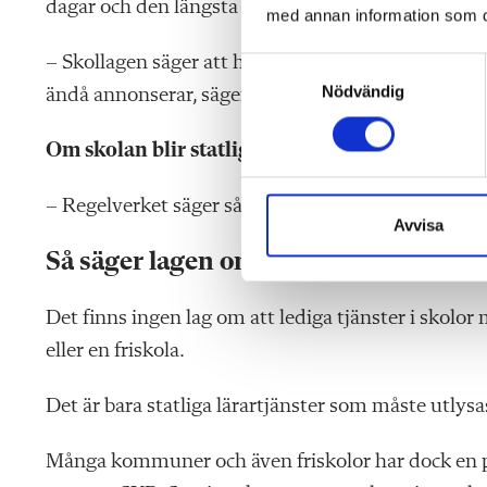
dagar och den längsta 62 dagar.
med annan information som du 
– Skollagen säger att huvudmännen ska anstränga si
S
Nödvändig
a
ändå annonserar, säger Per Båvner, utredare på L
m
t
Om skolan blir statlig krävs det alltså annonse
y
c
– Regelverket säger så. Men jag har jobbat inom sta
k
Avvisa
e
Så säger lagen om platsannonserna
s
v
Det finns ingen lag om att lediga tjänster i skolo
a
eller en friskola.
l
Det är bara statliga lärartjänster som måste utlysa
Många kommuner och även friskolor har dock en pol