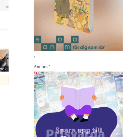
"
Annons
"
tock