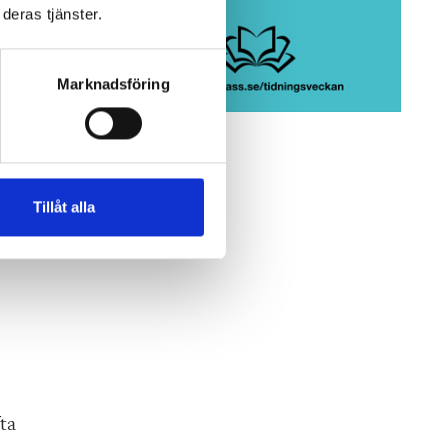
deras tjänster.
ta
Marknadsföring
så.
Tillåt alla
ta