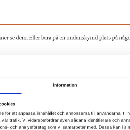
nner se dem. Eller bara på en undanskymd plats på någ
ier.
Information
as, dels är den genomsnittliga ansökningstiden 20 dagar
cookies
ort. Bland Platsbankens 1866 annonser för lärarjobb i
e för att anpassa innehållet och annonserna till användarna, tillh
gt, fem i varje region. Den genomsnittliga
vår trafik. Vi vidarebefordrar även sådana identifierare och anna
r var 21 dagar. Den kortaste ansökningstiden var sju
nnons- och analysföretag som vi samarbetar med. Dessa kan i sin