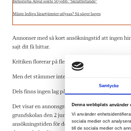
Behörigha Anjul sökte 50 jobb: ”Skrattretande”
Måste lediga lärartjänster utlysas? Så säger lagen
Annonser med så kort ansökningstid att ingen hi
sajt dit få hittar.
Kritiken florerar på flera lärargrupper i sociala med
Men det stämmer inte.
Samtycke
Dels finns ingen lag på att tjänsterna måste utlys
Denna webbplats använder 
Det visar en annonsgranskning som Läraren har gj
Vi använder enhetsidentifierar
grundskolan den 2 juni valde vi ut 104 slumpmässi
sociala medier och analysera 
ansökningstiden för den senaste månadens annonse
till de sociala medier och a