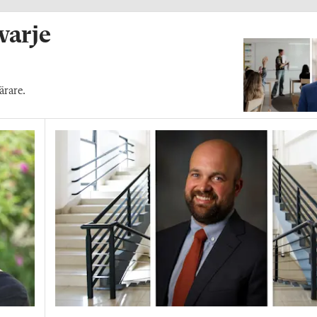
 varje
ärare.