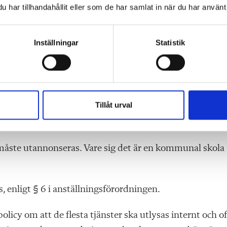
har tillhandahållit eller som de har samlat in när du har använt 
g för att hitta behöriga lärare. Det gör nog att de fles
Inställningar
Statistik
ärarförbundet.
ring?
ten och vet att man ibland förhåller sig flexibel där ock
Tillåt urval
r måste utannonseras. Vare sig det är en kommunal skola
s, enligt § 6 i anställningsförordningen.
icy om att de flesta tjänster ska utlysas internt och of