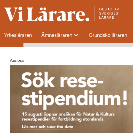
GES UT AV
T
SVERIGES
LÄRARE
i
l
Yrkesläraren
Ämnesläraren
Grundskolläraren
l
s
t
a
Annons
r
t
s
i
d
a
n