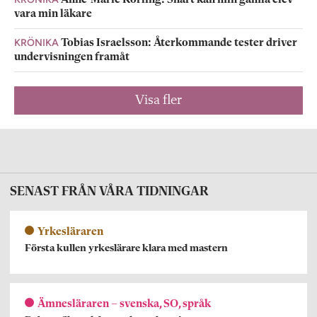
Anne-Marie Körling: Snart kan min gamla elev
vara min läkare
KRÖNIKA
Tobias Israelsson: Återkommande tester driver
undervisningen framåt
Visa fler
SENAST FRÅN VÅRA TIDNINGAR
Yrkesläraren
Första kullen yrkeslärare klara med mastern
Ämnesläraren – svenska, SO, språk