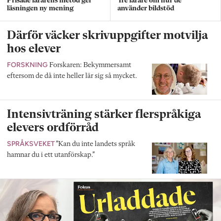
Prisade lärarens metod ger
Tre lärare om hur de
läsningen ny mening
använder bildstöd
Därför väcker skrivuppgifter motvilja
hos elever
FORSKNING
Forskaren: Bekymmersamt
eftersom de då inte heller lär sig så mycket.
Intensivträning stärker flerspråkiga
elevers ordförråd
SPRÅKSVEKET
”Kan du inte landets språk
hamnar du i ett utanförskap.”