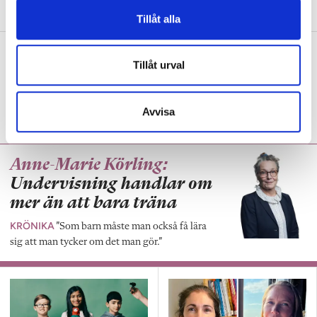
Tillåt alla
Tre lärare om hur de väljer
Tillåt urval
skönlitteratur
PANELEN
Låg- och mellanstadielärarnas
bästa tips.
Avvisa
Anne-Marie Körling:
Undervisning handlar om
mer än att bara träna
KRÖNIKA
”Som barn måste man också få lära
sig att man tycker om det man gör.”