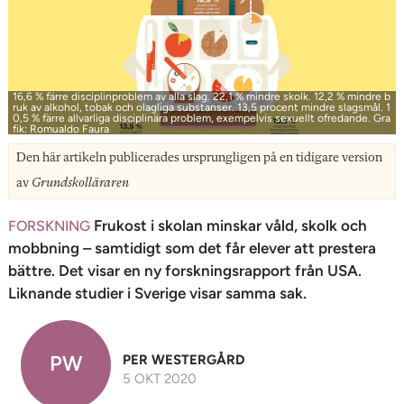
n
16,6 % färre disciplinproblem av alla slag. 22,1 % mindre skolk. 12,2 % mindre b
ruk av alkohol, tobak och olagliga substanser. 13,5 procent mindre slagsmål. 1
0,5 % färre allvarliga disciplinära problem, exempelvis sexuellt ofredande. Gra
fik: Romualdo Faura
Den här artikeln publicerades ursprungligen på en tidigare version
av
Grundskolläraren
Frukost i skolan minskar våld, skolk och
FORSKNING
mobbning – samtidigt som det får elever att prestera
bättre. Det visar en ny forskningsrapport från USA.
Liknande studier i Sverige visar samma sak.
PW
PER WESTERGÅRD
5 OKT 2020