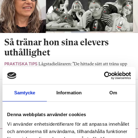
Så tränar hon sina elevers
uthållighet
PRAKTISKA TIPS
Lågstadieläraren: ”De hittade sätt att träna upp
sitt inre driv.”
Lärarutbildningen i matte fokuserar
Samtycke
Information
Om
på fel saker
DEBATT
Lärarstudenten om att avancerad
matematik tycks vara viktigare än att lära ut.
Denna webbplats använder cookies
Vi använder enhetsidentifierare för att anpassa innehållet
och annonserna till användarna, tillhandahålla funktioner
Anne-Marie Körling:
Dagen