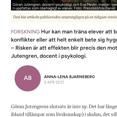
Göran Jutengren, docent i psykologi, och Eva Medin, master i ped
n uppfattas som obehagligt av elever. Foto: Pressbild/Ida Danell
Den här artikeln publicerades ursprungligen på en tidigare versi
Hur kan man träna elever att b
FORSKNING
konflikter eller att helt enkelt bete sig hy
– Risken är att effekten blir precis den mo
Jutengren, docent i psykologi.
AB
ANNA-LENA BJARNEBERG
6 APR 2021
Göran Jutengrens slutsats är inte ny. Det har läng
ibland tillämpat som livskunskap) i skolan, det vill 