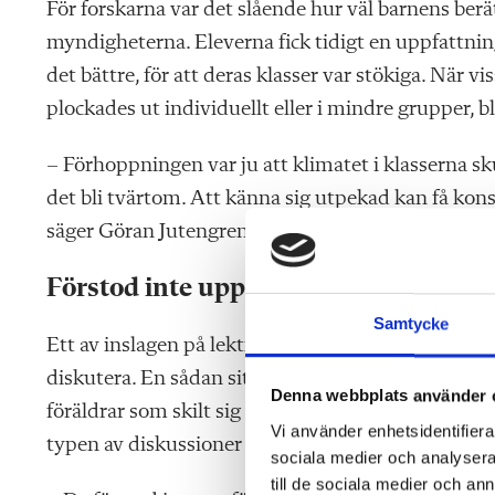
För forskarna var det slående hur väl barnens ber
myndigheterna. Eleverna fick tidigt en uppfattning
det bättre, för att deras klasser var stökiga. När
plockades ut individuellt eller i mindre grupper, 
– Förhoppningen var ju att klimatet i klasserna sk
det bli tvärtom. Att känna sig utpekad kan få kons
säger Göran Jutengren.
Förstod inte upplägget
Samtycke
Ett av inslagen på lektionerna var att barnen fick 
diskutera. En sådan situation handlade om en sk
Denna webbplats använder 
föräldrar som skilt sig och hur det kändes. Barnen 
Vi använder enhetsidentifierar
typen av diskussioner var ”obehagliga”.
sociala medier och analysera 
till de sociala medier och a