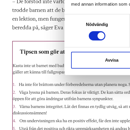
– De förstod inte varför de skulle prata om privat
med annan information som du 
trodde barnen att de behövde svara på alla frågor,
S
en lektion, men fungerade i själva verket mer som
Nödvändig
a
beredda på, säger Eva Medin.
m
t
y
Tipsen som gör att barn slappnar av
c
k
Avvisa
e
Kasta inte ut barnet med badvattnet. Det finns forskning som vis
gäller att känna till fallgroparna. Här är några tips från Göran och
s
v
Ha inte för bråttom under förberedelserna utan planera noga. S
a
Våga lyssna på barnen. Deras fokus är viktigt. De kan sätta ord
l
öppen för att göra ändringar utifrån barnens synpunkter.
Värna barnens integritet. Låt det finnas en tydlig utväg, så att
diskussionsämnen!
Om undervisningen ska ha en positiv effekt, får den inte uppl
Utgå från det positiva och rikta uppmärksamheten på andras beh