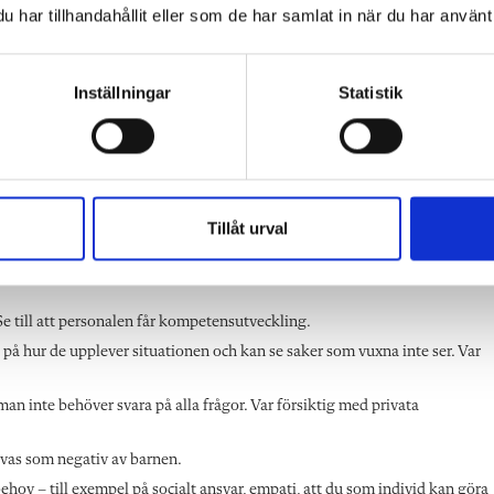
a saker. Eftersom upplägget var som en vanlig lektion,
har tillhandahållit eller som de har samlat in när du har använt 
 ungefär som de svarar på ett mattetal. Det såldes in so
 en gruppterapi kan man säga, och det var inte barnen
Inställningar
Statistik
Tillåt urval
ar positiva effekter när man jobbar förebyggande med beteenden. Men det
 Eva:
e till att personalen får kompetensutveckling.
 på hur de upplever situationen och kan se saker som vuxna inte ser. Var
 man inte behöver svara på alla frågor. Var försiktig med privata
evas som negativ av barnen.
ov – till exempel på socialt ansvar, empati, att du som individ kan göra