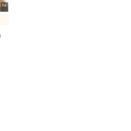
) ka
g