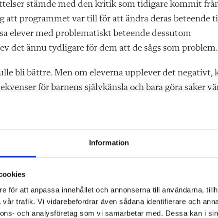
ättelser stämde med den kritik som tidigare kommit frå
 att programmet var till för att ändra deras beteende ti
 vissa elever med problematiskt beteende dessutom
blev det ännu tydligare för dem att de sågs som problem.
ulle bli bättre. Men om eleverna upplever det negativt, 
ekvenser för barnens självkänsla och bara göra saker vär
Information
lyssna på fiktiva berättelser om en situation de sedan sk
ilsmässa och gruppen fick diskutera om någon hade
cookies
berättade sedan för forskarna att de ibland tyckte att d
e för att anpassa innehållet och annonserna till användarna, tillh
vår trafik. Vi vidarebefordrar även sådana identifierare och anna
nnons- och analysföretag som vi samarbetar med. Dessa kan i sin