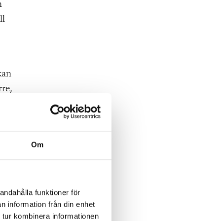
n
ll
kan
re,
Om
ulle
en
andahålla funktioner för
n information från din enhet
 tur kombinera informationen