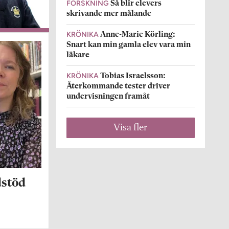
FORSKNING
Så blir elevers
skrivande mer målande
KRÖNIKA
Anne-Marie Körling:
Snart kan min gamla elev vara min
läkare
KRÖNIKA
Tobias Israelsson:
Återkommande tester driver
undervisningen framåt
Visa fler
dstöd
.