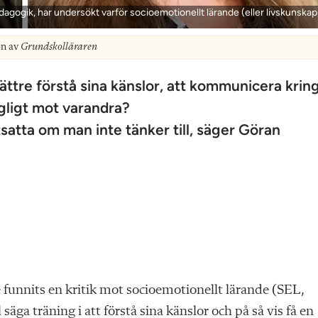
agogik, har undersökt varför socioemotionellt lärande (eller livskunskap
on av
Grundskolläraren
ättre förstå sina känslor, att kommunicera krin
ggligt mot varandra?
tsatta om man inte tänker till, säger Göran
e funnits en kritik mot socioemotionellt lärande (SEL,
säga träning i att förstå sina känslor och på så vis få en