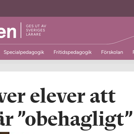
GES UT AV
SVERIGES
LÄRARE
Specialpedagogik
Fritidspedagogik
Förskolan
er elever att
är ”obehagligt”