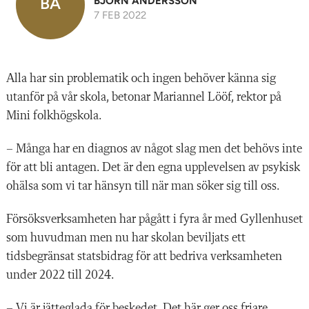
BA
BJÖRN ANDERSSON
7 FEB 2022
Alla har sin problematik och ingen behöver känna sig
utanför på vår skola, betonar Mariannel Lööf, rektor på
Mini folkhögskola.
– Många har en diagnos av något slag men det behövs inte
för att bli antagen. Det är den egna upplevelsen av psykisk
ohälsa som vi tar hänsyn till när man söker sig till oss.
Försöksverksamheten har pågått i fyra år med Gyllenhuset
som huvudman men nu har skolan beviljats ett
tidsbegränsat statsbidrag för att bedriva verksamheten
under 2022 till 2024.
– Vi är jätteglada för beskedet. Det här ger oss friare