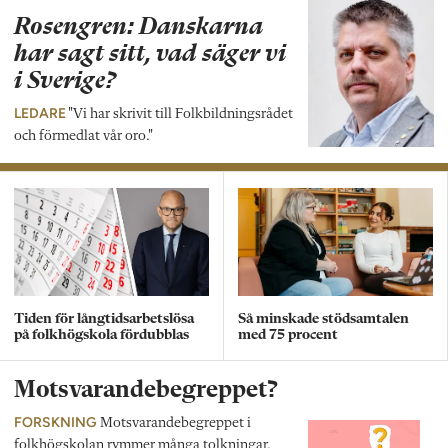
Rosengren: Danskarna
har sagt sitt, vad säger vi
i Sverige?
LEDARE
"Vi har skrivit till Folkbildningsrådet
och förmedlat vår oro."
Tiden för långtidsarbetslösa
Så minskade stödsamtalen
på folkhögskola fördubblas
med 75 procent
Motsvarandebegreppet?
FORSKNING
Motsvarandebegreppet i
folkhögskolan rymmer många tolkningar.