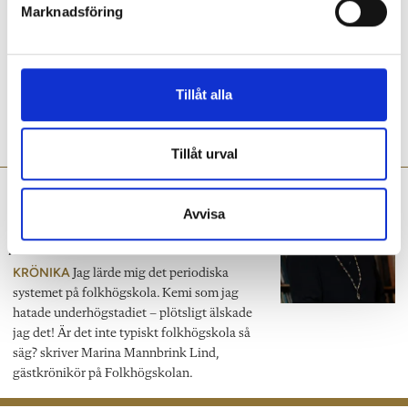
Marknadsföring
folkhögskola
v
a
RECENSIONER
Böcker som utspelar sig i
l
folkhögskolemiljöer är inte vanliga. Nu
Tillåt alla
släpps två läsvärda romaner, en romantisk
relationshistoria och en blodig thriller, skriver
recensenten Tommy Fogelberg.
Tillåt urval
Marina Mannbrink Lind:
Avvisa
”Marinerad av
folkhögskolan”
KRÖNIKA
Jag lärde mig det periodiska
systemet på folkhögskola. Kemi som jag
hatade underhögstadiet – plötsligt älskade
jag det! Är det inte typiskt folkhögskola så
säg? skriver Marina Mannbrink Lind,
gästkrönikör på Folkhögskolan.