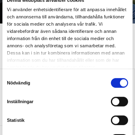
Denna webbplats använder cookies
Vi använder enhetsidentifierare för att anpassa innehållet
och annonserna till användarna, tillhandahålla funktioner
för sociala medier och analysera vår trafik. Vi
Utbildningar räddas efter
vidarebefordrar även sådana identifierare och annan
information från din enhet till de sociala medier och
Albins nedläggning
annons- och analysföretag som vi samarbetar med.
Dessa kan i sin tur kombinera informationen med annan
NYHETER
Tora Vega folkhögskola och Östra Grevie folkhögskola
information som du har tillhandahållit eller som de har
tar över när Albin folkhögskola upphör.
samlat in när du har använt deras tjänster.
S
Nödvändig
a
m
t
Inställningar
y
c
Kista folkhögskola hotas av
150 år av samtal och
nedläggning
samhörighet
k
Statistik
e
Recension: Kärlek och mord på
s