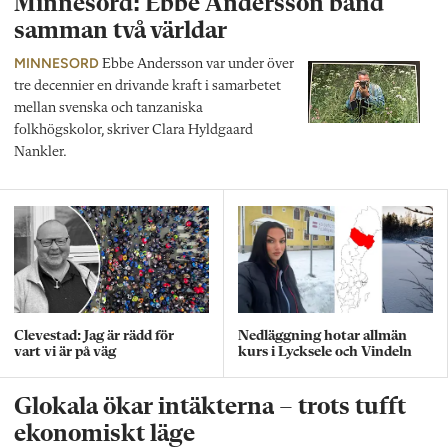
Minnesord: Ebbe Andersson band
samman två världar
MINNESORD
Ebbe Andersson var under över
tre decennier en drivande kraft i samarbetet
mellan svenska och tanzaniska
folkhögskolor, skriver Clara Hyldgaard
Nankler.
Clevestad: Jag är rädd för
Nedläggning hotar allmän
vart vi är på väg
kurs i Lycksele och Vindeln
Glokala ökar intäkterna – trots tufft
ekonomiskt läge