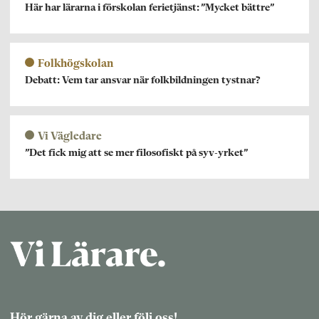
Här har lärarna i förskolan ferietjänst: ”Mycket bättre”
Folkhögskolan
Debatt: Vem tar ansvar när folkbildningen tystnar?
Vi Vägledare
”Det fick mig att se mer filosofiskt på syv-yrket”
Hör gärna av dig eller följ oss!