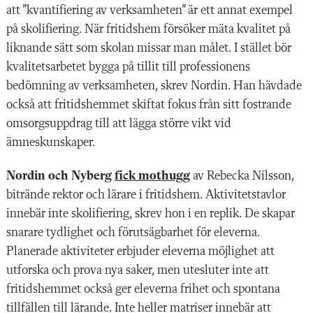
att ”kvantifiering av verksamheten” är ett annat exempel
på skolifiering. När fritidshem försöker mäta kvalitet på
liknande sätt som skolan missar man målet. I stället bör
kvalitetsarbetet bygga på tillit till professionens
bedömning av verksamheten, skrev Nordin. Han hävdade
också att fritidshemmet skiftat fokus från sitt fostrande
omsorgsuppdrag till att lägga större vikt vid
ämneskunskaper.
Nordin och Nyberg
fick mothugg
av Rebecka Nilsson,
bitrände rektor och lärare i fritidshem. Aktivitetstavlor
innebär inte skolifiering, skrev hon i en replik. De skapar
snarare tydlighet och förutsägbarhet för eleverna.
Planerade aktiviteter erbjuder eleverna möjlighet att
utforska och prova nya saker, men utesluter inte att
fritidshemmet också ger eleverna frihet och spontana
tillfällen till lärande. Inte heller matriser innebär att