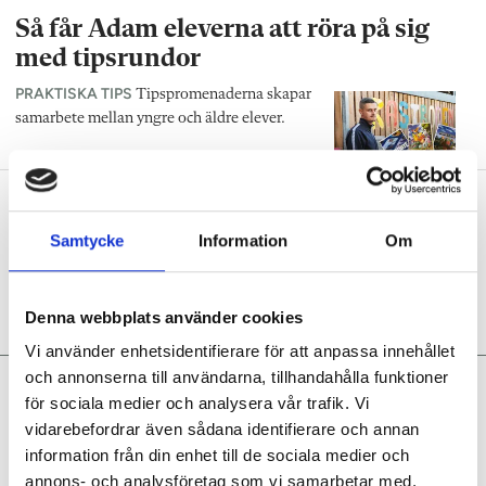
Så får Adam eleverna att röra på sig
med tipsrundor
PRAKTISKA TIPS
Tipspromenaderna skapar
samarbete mellan yngre och äldre elever.
Forskare: Vänta med att lägga dig i
barnens lek
Samtycke
Information
Om
FORSKNING
Barnen behöver lära sig att reda
ut sina konflikter själva, säger forskaren
Andreas Lieberoth.
Denna webbplats använder cookies
Vi använder enhetsidentifierare för att anpassa innehållet
och annonserna till användarna, tillhandahålla funktioner
Sofia Grimm:
Många av
för sociala medier och analysera vår trafik. Vi
fritidshemmets problem
vidarebefordrar även sådana identifierare och annan
bottnar i ledarskap
information från din enhet till de sociala medier och
annons- och analysföretag som vi samarbetar med.
KRÖNIKA
Kulturen är det svåraste att förändra