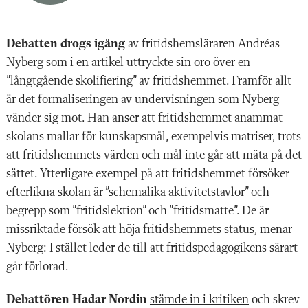
Debatten drogs igång
av fritidshemsläraren Andréas
Nyberg som
i en artikel
uttryckte sin oro över en
”långtgående skolifiering” av fritidshemmet. Framför allt
är det formaliseringen av undervisningen som Nyberg
vänder sig mot. Han anser att fritidshemmet anammat
skolans mallar för kunskapsmål, exempelvis matriser, trots
att fritidshemmets värden och mål inte går att mäta på det
sättet. Ytterligare exempel på att fritidshemmet försöker
efterlikna skolan är ”schemalika aktivitetstavlor” och
begrepp som ”fritidslektion” och ”fritidsmatte”. De är
missriktade försök att höja fritidshemmets status, menar
Nyberg: I stället leder de till att fritidspedagogikens särart
går förlorad.
Debattören Hadar Nordin
stämde in i kritiken
och skrev