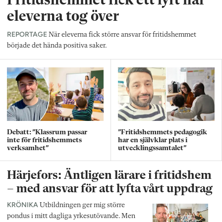
Fritidshemmet fick ett lyft när
eleverna tog över
REPORTAGE
När eleverna fick större ansvar för fritidshemmet
började det hända positiva saker.
Debatt: ”Klassrum passar
”Fritidshemmets pedagogik
inte för fritidshemmets
har en självklar plats i
verksamhet”
utvecklingssamtalet”
Härjefors: Äntligen lärare i fritidshem
– med ansvar för att lyfta vårt uppdrag
KRÖNIKA
Utbildningen ger mig större
pondus i mitt dagliga yrkesutövande. Men