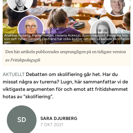
n
Andréas Nyberg, Hadar Nordin, Helena Ackesjö, Björn Haglund, Rebecka Nils
son och Helen Lenving Ekstrand har olika åsikter om den så kallade skolifierin
gen.
Den här artikeln publicerades ursprungligen på en tidigare version
av
Fritidspedagogik
Debatten om skolifiering går het. Har du
AKTUELLT
missat några av turerna? Lugn, här sammanfattar vi de
viktigaste argumenten för och emot att fritidshemmet
hotas av ”skolifiering”.
SD
SARA DJURBERG
7 OKT 2021