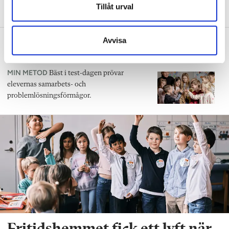
Tillåt urval
fritidshem John Svedling.
Avvisa
Så utmanar Katharina eleverna med
Bäst i test
MIN METOD
Bäst i test-dagen prövar
elevernas samarbets- och
problemlösningsförmågor.