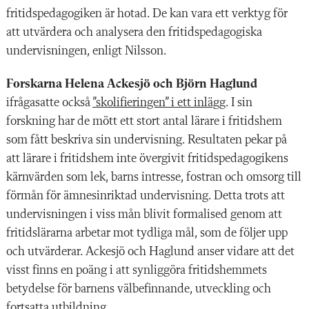
fritidspedagogiken är hotad. De kan vara ett verktyg för
att utvärdera och analysera den fritidspedagogiska
undervisningen, enligt Nilsson.
Forskarna Helena Ackesjö och Björn Haglund
ifrågasatte också
”skolifieringen” i ett inlägg
. I sin
forskning har de mött ett stort antal lärare i fritidshem
som fått beskriva sin undervisning. Resultaten pekar på
att lärare i fritidshem inte övergivit fritidspedagogikens
kärnvärden som lek, barns intresse, fostran och omsorg till
förmån för ämnesinriktad undervisning. Detta trots att
undervisningen i viss mån blivit formalised genom att
fritidslärarna arbetar mot tydliga mål, som de följer upp
och utvärderar. Ackesjö och Haglund anser vidare att det
visst finns en poäng i att synliggöra fritidshemmets
betydelse för barnens välbefinnande, utveckling och
fortsatta utbildning.