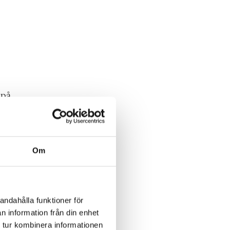
 på
lar
Om
en
ette
andahålla funktioner för
n information från din enhet
 tur kombinera informationen