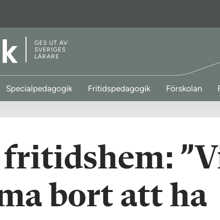
GES UT AV
SVERIGES
LÄRARE
Specialpedagogik
Fritidspedagogik
Förskolan
 fritidshem: ”V
ma bort att ha