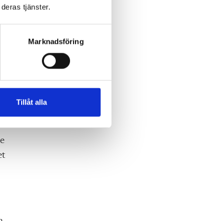
deras tjänster.
Marknadsföring
s
ar
ur
Tillåt alla
le
et