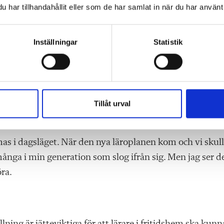
har tillhandahållit eller som de har samlat in när du har använt 
Inställningar
Statistik
 bara är möjligt. Att leken och kamratskapen står i foku
gen som jag tycker är en viktig del i vårt arbete. Det h
 får inte tappa omsorgen.
 i fritidshem med betydligt färre år i yrket än du. H
Tillåt urval
s i dagsläget. När den nya läroplanen kom och vi skul
ånga i min generation som slog ifrån sig. Men jag ser d
öra.