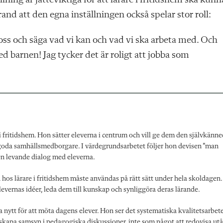
ning är jätteviktiga för att lärare i fritidshem ska kunn
nd att den egna inställningen också spelar stor roll:
r oss och säga vad vi kan och vad vi ska arbeta med. Och
ed barnen! Jag tycker det är roligt att jobba som
i fritidshem. Hon sätter eleverna i centrum och vill ge dem den självkän
h goda samhällsmedborgare. I värdegrundsarbetet följer hon devisen ”man
a en levande dialog med eleverna.
os lärare i fritidshem måste användas på rätt sätt under hela skoldagen.
vernas idéer, leda dem till kunskap och synliggöra deras lärande.
ka nytt för att möta dagens elever. Hon ser det systematiska kvalitetsarbet
t skapa samsyn i pedagogiska diskussioner, inte som något att redovisa utå