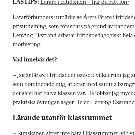
LÄSTIPS:
Lärare i fritidshem – har du rätt lön?
Lärarförbundets utmärkelse Årets lärare i fritid
prisutdelning, som försenats på grund av pandem
Lenving Ekstrand arbetar fritidspedagogiskt hela 
motivering.
Vad innebär det?
– Jag är lärare i fritidshem oavsett vilket rum jag 
som nominerade mig, arbetar med samma barngrup
det så vi har halva klassen var. Då jobbar jag myck
praktiska övningar, säger Helen Lenving Ekstrand
Lärande utanför klassrummet
– Kunskapen sitter inte bara i klassrummet, vi fly