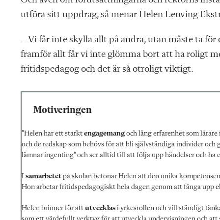
Och även om förutsättningarna och rektorns inställ
utföra sitt uppdrag, så menar Helen Lenving Ekstra
– Vi får inte skylla allt på andra, utan måste ta fö
framför allt får vi inte glömma bort att ha roligt m
fritidspedagog och det är så otroligt viktigt.
Motiveringen
”Helen har ett starkt
engagemang
och lång erfarenhet som lärare 
och de redskap som behövs för att bli självständiga individer oc
lämnar ingenting” och ser alltid till att följa upp händelser och h
I
samarbetet
på skolan betonar Helen att den unika kompetensen h
Hon arbetar fritidspedagogiskt hela dagen genom att fånga upp ele
Helen brinner för att
utvecklas
i yrkesrollen och vill ständigt tän
som ett värdefullt verktyg för att utveckla undervisningen och at