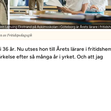
en Lenving Ekstrand på Askimsskolan i Göteborg är Årets lärare i fritids
on av
Fritidspedagogik
6 år. Nu utses hon till Årets lärare i fritidshe
rkelse efter så många år i yrket. Och att jag