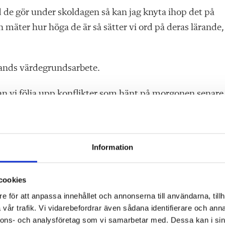
d de gör under skoldagen så kan jag knyta ihop det på
äter hur höga de är så sätter vi ord på deras lärande,
ands värdegrundsarbete.
an vi följa upp konflikter som hänt på morgonen senare
llt mitt arbete på systematiskt kvalitetsarbete. Det hand
rån läroplanen.
Information
t jobb?
 fritidspedagogik. Vi har egna lokaler, planeringstid och 
cookies
ka kunna göra det vi är bra på. I och med att jag och An
e för att anpassa innehållet och annonserna till användarna, tillh
ett bra flyt och det skapar lugn och trygghet för både barn
vår trafik. Vi vidarebefordrar även sådana identifierare och anna
nnons- och analysföretag som vi samarbetar med. Dessa kan i sin