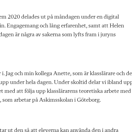
shem 2020 delades ut på måndagen under en digital
in. Engagemang och lång erfarenhet, samt att Helen
dagen är några av sakerna som lyfts fram i juryns
är i. Jag och min kollega Anette, som är klasslärare och d
p under hela dagen. Under skoltid delar vi ibland up
et med att följa upp klasslärarens teoretiska arbete med
, som arbetar på Askimsskolan i Göteborg.
ttar ut den så att eleverna kan använda den i andra