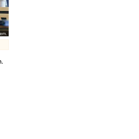
hem.
m.