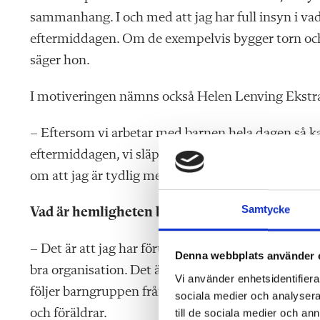
sammanhang. I och med att jag har full insyn i va
eftermiddagen. Om de exempelvis bygger torn och m
säger hon.
I motiveringen nämns också Helen Lenving Ekstr
– Eftersom vi arbetar med barnen hela dagen så k
eftermiddagen, vi släpper ingenting. Sedan vilar a
om att jag är tydlig med att jag gör rätt saker utif
Samtycke
Vad är hemligheten bakom att du trivs med dit
– Det är att jag har förutsättningar för att bedriva
Denna webbplats använder 
bra organisation. Det är grundläggande för att vi s
Vi använder enhetsidentifierar
följer barngruppen från ettan till trean, så får vi 
sociala medier och analysera 
till de sociala medier och a
och föräldrar.