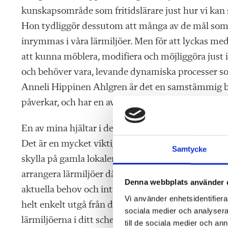
kunskapsområde som fritidslärare just hur vi kan s
Hon tydliggör dessutom att många av de mål som fi
inrymmas i våra lärmiljöer. Men för att lyckas med 
att kunna möblera, modifiera och möjliggöra just i
och behöver vara, levande dynamiska processer som
Anneli Hippinen Ahlgren är det en samstämmig bild 
påverkar, och har en avgörande roll för att maxime
En av mina hjältar i detta yrke sa en gång till mig
Det är en mycket viktig del av ditt uppdrag och för
Samtycke
skylla på gamla lokaler, eller att du delar lokaler 
arrangera lärmiljöer där barnen kan finna mening
Denna webbplats använder 
aktuella behov och intressen bör alltid stå väldig
Vi använder enhetsidentifierar
helt enkelt utgå från de lokaler du har, den aktuella
sociala medier och analysera 
lärmiljöerna i ditt schema.”
till de sociala medier och a