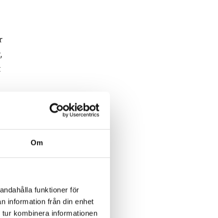
r
,
t
y!
nte
Om
tt
får
andahålla funktioner för
 för
n information från din enhet
 tur kombinera informationen