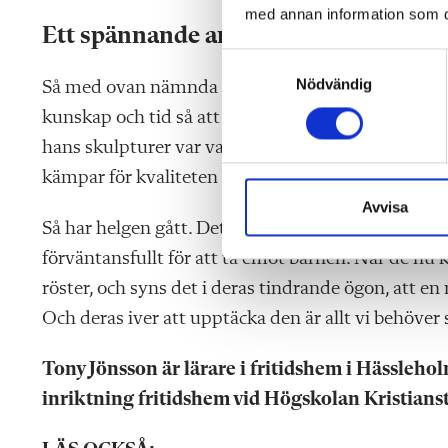
med annan information som du 
Ett spännande ansvar
S
Nödvändig
a
Så med ovan nämnda resonemang i ryggsäcken råder
m
kunskap och tid så att vi likt Michelangelo kan fö
t
hans skulpturer var vackra. Åtminstone kan vi bär
y
kämpar för kvaliteten på våra fritidshem. Här bär 
c
k
Avvisa
Så har helgen gått. Det är måndag eftermiddag och 
e
s
förväntansfullt för att ta emot barnen. När de nu
v
röster, och syns det i deras tindrande ögon, att en 
a
Och deras iver att upptäcka den är allt vi behöver 
l
Tony Jönsson är lärare i fritidshem i Hässleho
inriktning fritidshem vid Högskolan Kristians