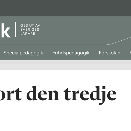
GES UT AV
SVERIGES
LÄRARE
Specialpedagogik
Fritidspedagogik
Förskolan
rt den tredje