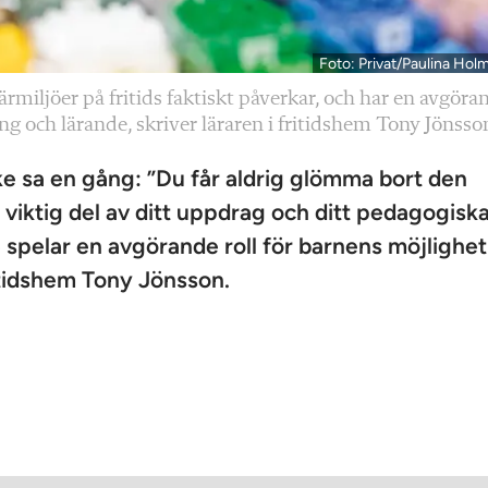
Foto: Privat/Paulina Hol
rmiljöer på fritids faktiskt påverkar, och har en avgöra
ing och lärande, skriver läraren i fritidshem Tony Jönsso
rke sa en gång: ”Du får aldrig glömma bort den
viktig del av ditt uppdrag och ditt pedagogisk
 spelar en avgörande roll för barnens möjlighet t
ritidshem Tony Jönsson.