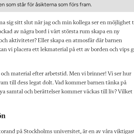
n som står för åsikterna som förs fram.
 sig sitt slut när jag och min kollega ser en möjlighet ti
rockad av några bord i vårt största rum skapa en ny
och aktiviteter? Eller skapa en atmosfär där barnen
an vi placera ett lekmaterial på ett av borden och vips 
r och material efter arbetstid. Men vi brinner! Vi ser hur
fram till dess legat dolt. Vad kommer barnen tänka på
a samtal och berättelser kommer väckas till liv? Vilket
ön
rand på Stockholms universitet, är en av våra viktigas