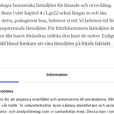
kapa fantastiska lärmiljöer för lärande och utveckling.
nns i vårt kapitel 4 i Lgr22 också fångas in och ska
detta, poängterar hon, behöver vi tid. Vi behöver tid fö
nspirerande lärmiljöer. För fritidshemmets lärmiljöer är
 likt havet förändras utifrån den kust de möter. Enlig
bland forskare att våra lärmiljöer på fritids faktiskt
ra barnens möjlighet till utveckling och lärande.
 att ”Du får aldrig glömma bort
den tredje pedagogen
Ton
 din yrkesroll och för ditt pedagogiska ansvar. Du kan i
Information
med skolan, har en tajt budget eller ont om tid. Konsten a
sfullhet och utvecklingsmöjligheter som täcker deras
cookies
t högt upp på din agenda – kanske rent av högst upp! Du 
e för att anpassa innehållet och annonserna till användarna, tillh
 budgeten, och sedan slåss för att få tillräckligt med tid
vår trafik. Vi vidarebefordrar även sådana identifierare och anna
nnons- och analysföretag som vi samarbetar med. Dessa kan i sin