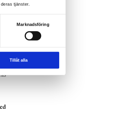
deras tjänster.
Marknadsföring
både
m
Tillåt alla
a
ras
med