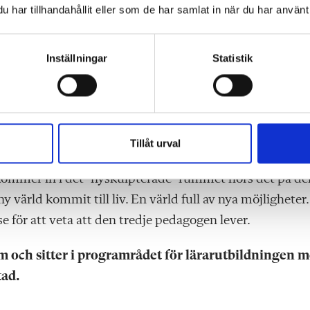
har tillhandahållit eller som de har samlat in när du har använt 
Inställningar
Statistik
 det inga tvivel om att vi i vår yrkesroll behöver ha 
rsöka skulptera fritidshemmets lärmiljöer lika starka so
a med den intentionen när vi står på barrikaderna och
vi på ett stort, men spännande ansvar.
Tillåt urval
när dörrarna till fritids öppnas står jag och min kolleg
 kommer in i det ”nyskulpterade” rummet hörs det på de
ny värld kommit till liv. En värld full av nya möjligheter.
se för att veta att den tredje pedagogen lever.
lm och sitter i programrådet för lärarutbildningen 
tad.