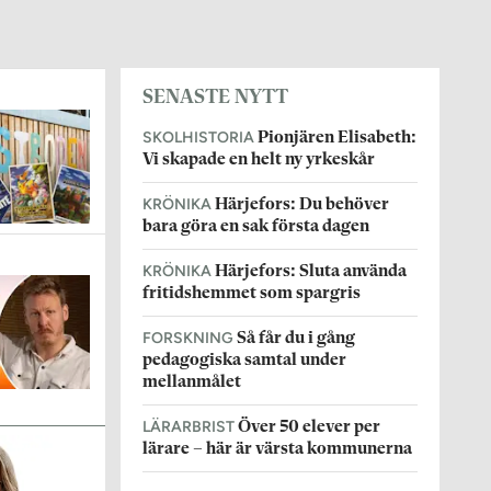
SENASTE NYTT
SKOLHISTORIA
Pionjären Elisabeth:
Vi skapade en helt ny yrkeskår
KRÖNIKA
Härjefors: Du behöver
bara göra en sak första dagen
KRÖNIKA
Härjefors: Sluta använda
fritidshemmet som spargris
FORSKNING
Så får du i gång
pedagogiska samtal under
mellanmålet
LÄRARBRIST
Över 50 elever per
lärare – här är värsta kommunerna