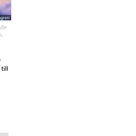
mgren
nde
n.
a
ill