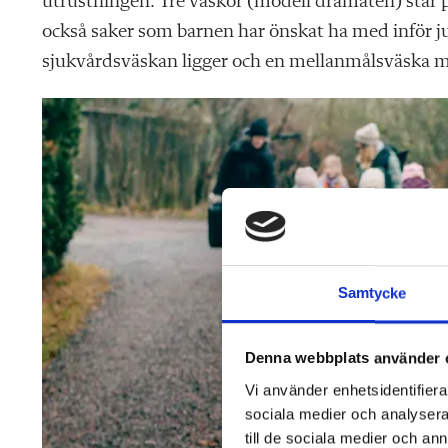
utrustningen. Tre väskor (modell dramaten) står
också saker som barnen har önskat ha med inför ju
sjukvårdsväskan ligger och en mellanmålsväska m
Samtycke
Denna webbplats använder 
Vi använder enhetsidentifierar
sociala medier och analysera 
till de sociala medier och a