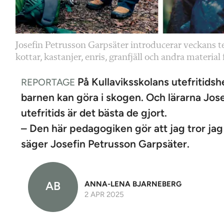
Josefin Petrusson Garpsäter introducerar veckans te
kottar, kastanjer, enris, granfjäll och andra material
På Kullaviksskolans utefritids
REPORTAGE
barnen kan göra i skogen. Och lärarna Jos
utefritids är det bästa de gjort.
– Den här pedagogiken gör att jag tror jag 
säger Josefin Petrusson Garpsäter.
AB
ANNA-LENA BJARNEBERG
2 APR 2025