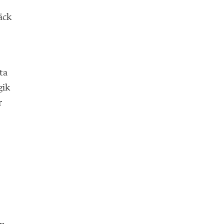
äck
ta
gik
r