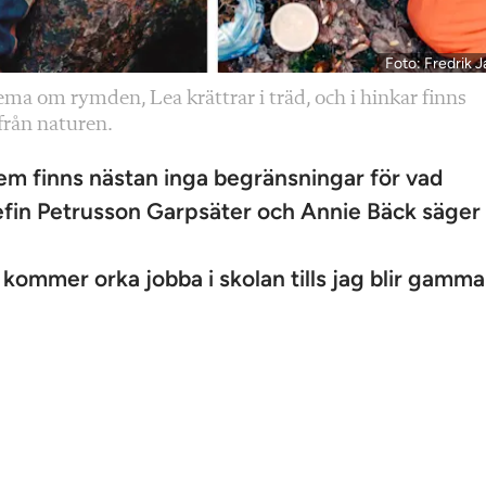
Foto: Fredrik J
ma om rymden, Lea krättrar i träd, och i hinkar finns
 från naturen.
hem finns nästan inga begränsningar för vad
efin Petrusson Garpsäter och Annie Bäck säger 
kommer orka jobba i skolan tills jag blir gammal