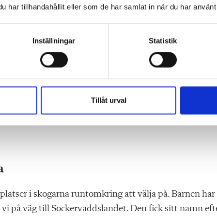
har tillhandahållit eller som de har samlat in när du har använt 
Inställningar
Statistik
Foto: Fredrik Ja
a, Tilda, Joline och deras kompisar på fritids.
Tillåt urval
räknar dem innan de ger sig i väg på led. I dag är 21 av
a
 platser i skogarna runtomkring att välja på. Barnen har
vi på väg till Sockervaddslandet. Den fick sitt namn eft