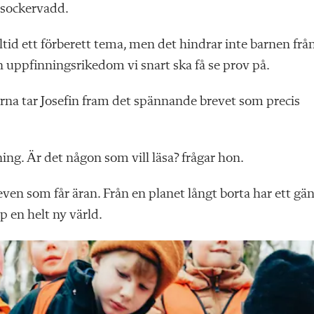
sockervadd.
ltid ett förberett tema, men det hindrar inte barnen frå
en uppfinningsrikedom vi snart ska få se prov på.
rna tar Josefin fram det spännande brevet som precis
ning. Är det någon som vill läsa? frågar hon.
leven som får äran. Från en planet långt borta har ett gä
 en helt ny värld.