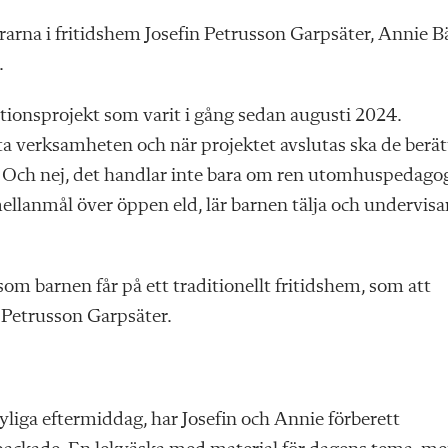
arna i fritidshem Josefin Petrusson Garpsäter, Annie B
.
ationsprojekt som varit i gång sedan augusti 2024.
ta verksamheten och när projektet avslutas ska de berät
 Och nej, det handlar inte bara om ren utomhuspedago
llanmål över öppen eld, lär barnen tälja och undervisa
som barnen får på ett traditionellt fritidshem, som att
in Petrusson Garpsäter.
yliga eftermiddag, har Josefin och Annie förberett