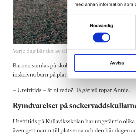
med annan information som du 
S
Nödvändig
a
m
t
y
Varje dag bär det av till olika utflyktsmål för Felici
c
k
Avvisa
Barnen samlas på skolgården och Josefin och Annie 
e
inskrivna barn på plats.
s
v
– Utefritids – är ni redo? Då går vi! ropar Annie.
a
l
Rymdvarelser på sockervaddskullarn
Utefritids på Kullaviksskolan
har ungefär tio olika
även gett namn till platserna och den här dagen är 