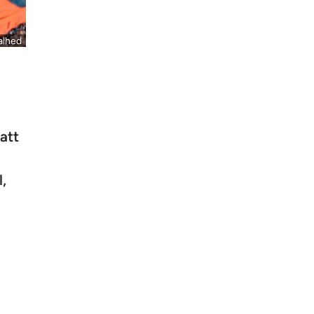
alhed
att
,