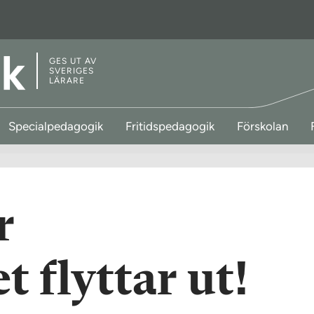
GES UT AV
SVERIGES
LÄRARE
Specialpedagogik
Fritidspedagogik
Förskolan
r
 flyttar ut!