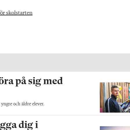
för skolstarten
röra på sig med
ngre och äldre elever.
gga dig i