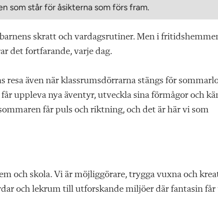
n som står för åsikterna som förs fram.
arnens skratt och vardagsrutiner. Men i fritidshemme
ar det fortfarande, varje dag.
rnens resa även när klassrumsdörrarna stängs för sommarlo
 får uppleva nya äventyr, utveckla sina förmågor och k
sommaren får puls och riktning, och det är här vi som
em och skola. Vi är möjliggörare, trygga vuxna och krea
r och lekrum till utforskande miljöer där fantasin får 