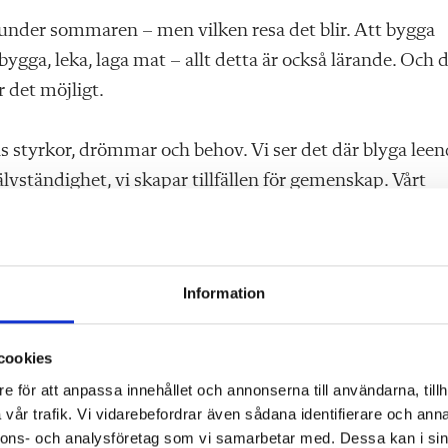
 under sommaren – men vilken resa det blir. Att bygga
, bygga, leka, laga mat – allt detta är också lärande. Och 
 det möjligt.
eras styrkor, drömmar och behov. Vi ser det där blyga lee
jälvständighet, vi skapar tillfällen för gemenskap. Vårt
fylla dem med mening.
Information
roll – inte minst under sommaren. Men också oss
rt engagemang och vår värme gör vi skillnad. Vi formar
cookies
s själva.
e för att anpassa innehållet och annonserna till användarna, tillh
vår trafik. Vi vidarebefordrar även sådana identifierare och anna
som torkar tårar, blåser på skrubbsår, skrattar med hela
nnons- och analysföretag som vi samarbetar med. Dessa kan i sin