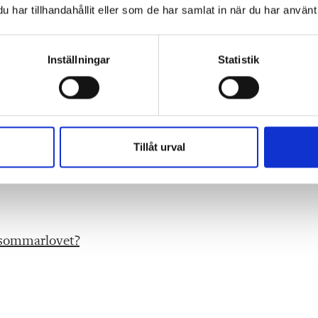
har tillhandahållit eller som de har samlat in när du har använt 
Inställningar
Statistik
igt.
kolan i Stockholm.
står för åsikterna som förs fram i texten, inte
Tillåt urval
r sommarlovet?