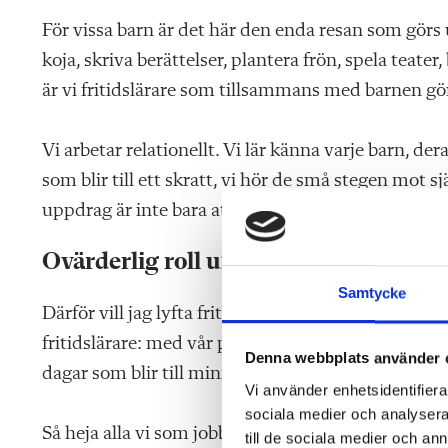
För vissa barn är det här den enda resan som görs
koja, skriva berättelser, plantera frön, spela teater
är vi fritidslärare som tillsammans med barnen gör
Vi arbetar relationellt. Vi lär känna varje barn, d
som blir till ett skratt, vi hör de små stegen mot s
uppdrag är inte bara att fylla dagar – det är att 
Ovärderlig roll under sommaren
Samtycke
Därför vill jag lyfta fritidshemmets ovärderliga 
fritidslärare: med vår pedagogiska kompetens, vå
Denna webbplats använder 
dagar som blir till minnen – både för barnen och os
Vi använder enhetsidentifierar
sociala medier och analysera 
Så heja alla vi som jobbar på fritids i sommar! Vi 
till de sociala medier och a