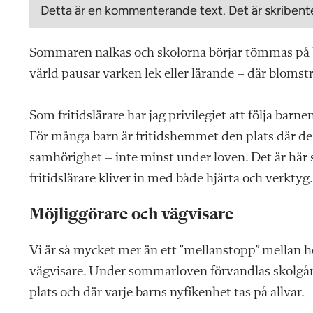
Detta är en kommenterande text. Det är skribente
Sommaren nalkas och skolorna börjar tömmas på b
värld pausar varken lek eller lärande – där blomstr
Som fritidslärare har jag privilegiet att följa ba
För många barn är fritidshemmet den plats där de
samhörighet – inte minst under loven. Det är här 
fritidslärare kliver in med både hjärta och verktyg.
Möjliggörare och vägvisare
Vi är så mycket mer än ett ”mellanstopp” mellan h
vägvisare. Under sommarloven förvandlas skolgårda
plats och där varje barns nyfikenhet tas på allvar.