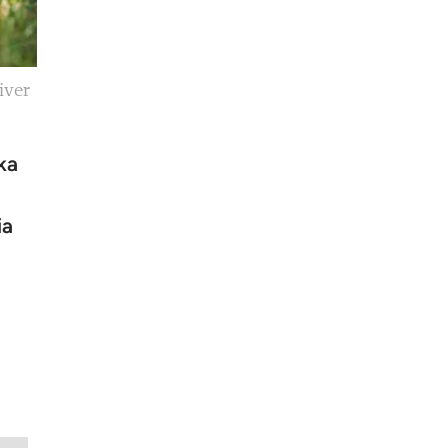
iver
ka
ia