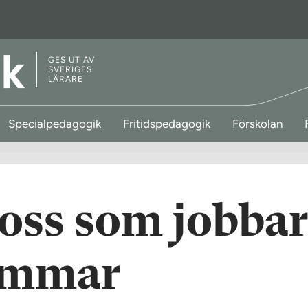
GES UT AV
SVERIGES
LÄRARE
Specialpedagogik
Fritidspedagogik
Förskolan
 oss som jobba
sommar