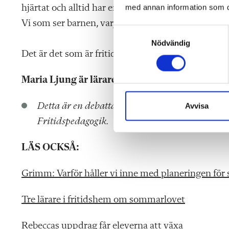
med annan information som du 
hjärtat och alltid har en idé i bakfickan.
Vi som ser barnen, varje dag.
S
Nödvändig
a
Det är det som är fritids. Och det är så otroligt vikt
m
t
Maria Ljung är lärare i fritidshem på Sjöängss
y
c
k
Detta är en debattartikel. Det är skribenten som 
Avvisa
e
Fritidspedagogik.
s
v
LÄS OCKSÅ:
a
l
Grimm: Varför håller vi inne med planeringen fö
Tre lärare i fritidshem om sommarlovet
Rebeccas uppdrag får eleverna att växa