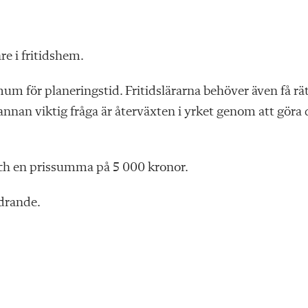
re i fritidshem.
um för planeringstid. Fritidslärarna behöver även få rä
annan viktig fråga är återväxten i yrket genom att göra 
 och en prissumma på 5 000 kronor.
edrande.