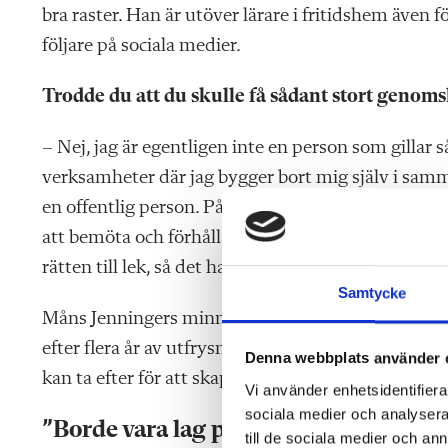
bra raster. Han är utöver lärare i fritidshem äve
följare på sociala medier.
Trodde du att du skulle få sådant stort genoms
– Nej, jag är egentligen inte en person som gillar
verksamheter där jag bygger bort mig själv i samm
en offentlig person. På ett sätt var det mina dåva
att bemöta och förhålla mig till elever. Jag skrive
rätten till lek, så det har nog bidragit till intresse
Samtycke
Måns Jenningers minnesfond har skapats till minn
efter flera år av utfrysning och mobbning i skolan.
Denna webbplats använder 
kan ta efter för att skapa trygghet och gemenskap
Vi använder enhetsidentifierar
sociala medier och analysera 
”Borde vara lag på skolgårdsverksam
till de sociala medier och a