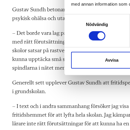
med annan information som du 
Gustav Sundh betonar att en genomtänkt verksamh
S
psykisk ohälsa och utanförskap.
Nödvändig
a
m
– Det borde vara lag på att alla Sveriges skolor
t
med rätt förutsättningar. På mina föreläsningar få
y
skolor satsar på rastverksamhet. Lärare i fritidshem 
c
kunna upptäcka små signaler och skrida till handli
k
Avvisa
e
spindlarna i nätet men skulle inte klara jobbet 
s
v
Generellt sett upplever Gustav Sundh att fritids
a
i grundskolan.
l
– I text och i andra sammanhang försöker jag visa 
fritidshemmet för att lyfta hela skolan. Jag kämpar
lärare inte rätt förutsättningar för att kunna ha e