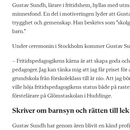
Gustav Sundh, lärare i fritidshem, hyllas med utmä
minnesfond. En del i motiveringen lyder att Gustav 
trygghet och gemenskap. Han beskrivs som ”skolgår
barn.”
Under ceremonin i Stockholm kommer Gustav Sundh
– Fritidspedagogikens kärna är att skapa goda och
pedagoger. Jag kan tänka mig att jag får priset för 
grundskola från förskoleklass till år nio. Att jag 
ville höja fritidspedagogikens status både på ras
förstelärare på Glömstaskolan i Huddinge.
Skriver om barnsyn och rätten till lek
Gustav Sundh har genom åren blivit en känd profil 