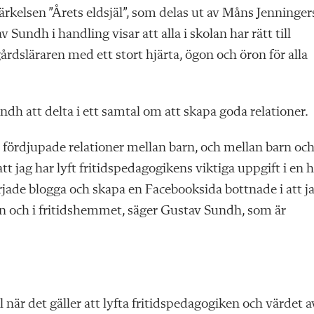
rkelsen ”Årets eldsjäl”, som delas ut av Måns Jenninger
Sundh i handling visar att alla i skolan har rätt till
dsläraren med ett stort hjärta, ögon och öron för alla
 att delta i ett samtal om att skapa goda relationer.
 fördjupade relationer mellan barn, och mellan barn oc
att jag har lyft fritidspedagogikens viktiga uppgift i en h
började blogga och skapa en Facebooksida bottnade i att j
ten och i fritidshemmet, säger Gustav Sundh, som är
när det gäller att lyfta fritidspedagogiken och värdet a