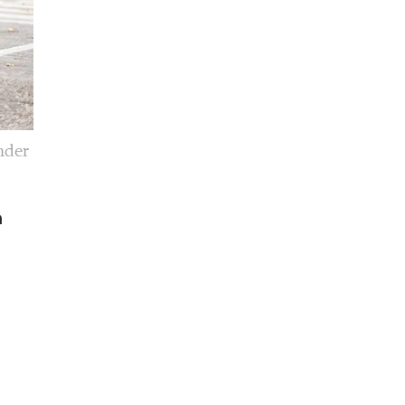
nder
a