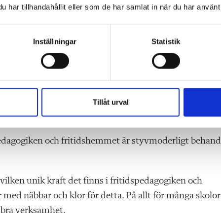
har tillhandahållit eller som de har samlat in när du har använt 
et på skolgården har stor betydelse för att motverka
Inställningar
Statistik
 ska ha skolgårdsverksamhet, som bemannas av pedagoger
r jag ofta feedback på att tryggheten ökar ganska fort n
blir en slags första linje på en skolgård för att tidigt
ng för att skapa trygghet och minska konflikter. Vi är
Tillåt urval
utan god samverkan med elevhälsa och andra pedagoger.
pedagogiken och fritidshemmet är styvmoderligt behand
vilken unik kraft det finns i fritidspedagogiken och
 med näbbar och klor för detta. På allt för många skolor
n bra verksamhet.