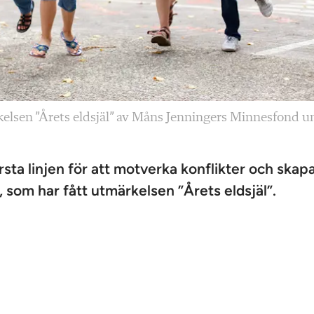
elsen ”Årets eldsjäl” av Måns Jenningers Minnesfond u
örsta linjen för att motverka konflikter och skap
 som har fått utmärkelsen ”Årets eldsjäl”.