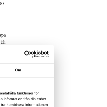
00
kapa
bli
tt
om
Om
liv
lor
andahålla funktioner för
n information från din enhet
 tur kombinera informationen