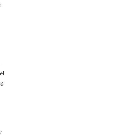
s
h
el
ag
v