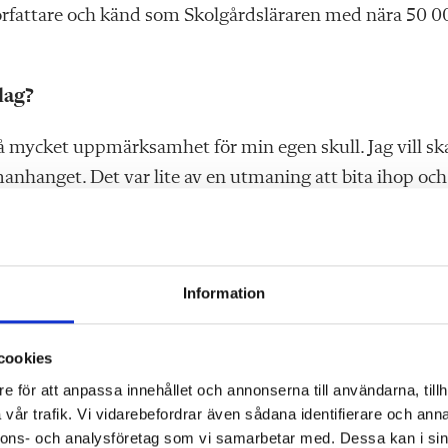
n författare och känd som Skolgårdsläraren med nära 50 0
lag?
 så mycket uppmärksamhet för min egen skull. Jag vill s
anhanget. Det var lite av en utmaning att bita ihop och 
rande kollegor som tyckte att jag borde skriva om mitt sä
r ofta kring frågor om barnsyn i ett brett perspektiv och 
t från olika grupper i och utanför skolan.
Information
e av Måns Jenninger, som endast 13 år gammal tog sitt 
 Fondens syfte är att lyfta fram förebilder som andra sko
cookies
, står det i pressmeddelandet.
e för att anpassa innehållet och annonserna till användarna, tillh
vår trafik. Vi vidarebefordrar även sådana identifierare och anna
het”
nnons- och analysföretag som vi samarbetar med. Dessa kan i sin