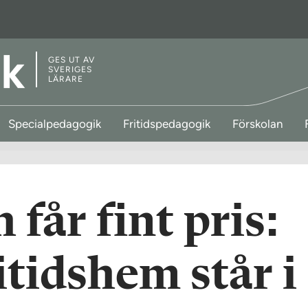
GES UT AV
SVERIGES
LÄRARE
Specialpedagogik
Fritidspedagogik
Förskolan
får fint pris:
ritidshem står i