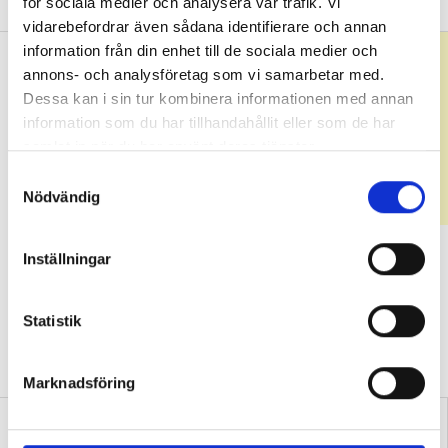
för sociala medier och analysera vår trafik. Vi
vidarebefordrar även sådana identifierare och annan
information från din enhet till de sociala medier och
annons- och analysföretag som vi samarbetar med.
Dessa kan i sin tur kombinera informationen med annan
information som du har tillhandahållit eller som de har
samlat in när du har använt deras tjänster.
S
Nödvändig
a
m
t
Tolv yrkeslärare för och emot
Inställningar
y
nivågruppering
c
k
Statistik
GRANSKNING
Här beskriver tolv lärare varför de vill se
e
nivågrupperingar av elever. Citaten är hämtade ur Yrkeslärarens
s
enkät som besvarats av drygt 3 000 lärare.
Marknadsföring
v
a
l