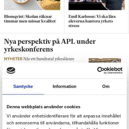
Blomqvist: Skolan räknar
Emil Karlsson: Vi ska lära
timmar men missar kvalitet
eleverna hantera yrkets
stress
Nya perspektiv på APL under
yrkeskonferens
NYHETER
När ett hundratal yrkeslärare
samlades på årets Yrkeslärarkonferens stod
samarbetet mellan skola och arbetsliv i fokus.
Samtycke
Information
Om
Influencers ska locka elever till
yrkesprogram
Denna webbplats använder cookies
NYHETER
Fler unga behöver söka
naturbruksprogrammet. Ett sätt att locka är
Vi använder enhetsidentifierare för att anpassa innehållet
en ny humorserie där kända influencers testar
och annonserna till användarna, tillhandahålla funktioner
att vara elever på yrkesprogrammet.