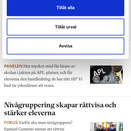
Tillåt alla
Tillåt urval
”Underskatta inte behovet
Stora gap i yrkeselevernas
av yrkesärarutbildning”
kunskapsnivå
Avvisa
Tre lärare om det svåra uppdraget:
APL
PANELEN
Hur mycket stöd får lärare av
skolan i jakten på APL-platser, och får
eleverna den handledning de har rätt till? Vi
bad tre yrkeslärare att svara.
Nivågruppering skapar rättvisa och
stärker eleverna
FOKUS
Varför ska man nivågruppera?
Samuel Genemo menar att rättvis