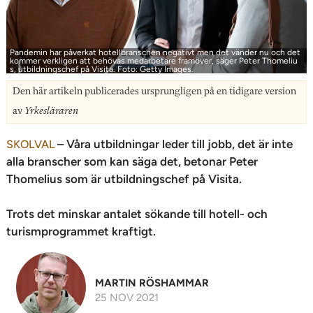
n
Pandemin har påverkat hotellbranschen negativt men det vänder nu och det
kommer verkligen att behövas medarbetare framöver, säger Peter Thomeliu
s, utbildningschef på Visita. Foto: Getty Images.
Den här artikeln publicerades ursprungligen på en tidigare version
av
Yrkesläraren
– Våra utbildningar leder till jobb, det är inte
SKOLVAL
alla branscher som kan säga det, betonar Peter
Thomelius som är utbildningschef på Visita.
Trots det minskar antalet sökande till hotell- och
turismprogrammet kraftigt.
MARTIN RÖSHAMMAR
25 NOV 2021