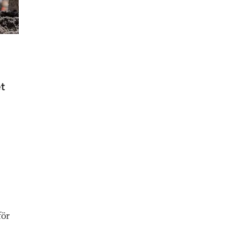
et
för