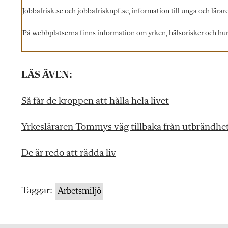
Jobbafrisk.se och jobbafrisknpf.se, information till unga och lärare
På webbplatserna finns information om yrken, hälsorisker och hur m
LÄS ÄVEN:
Så får de kroppen att hålla hela livet
Yrkesläraren Tommys väg tillbaka från utbrändhe
De är redo att rädda liv
Taggar:
Arbetsmiljö