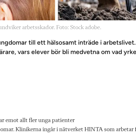
ndviker arbetsskador. Foto: Stock adobe.
ngdomar till ett hälsosamt inträde i arbetslivet.
slärare, vars elever bör bli medvetna om vad yrk
r emot allt fler unga patienter
omar. Klinikerna ingår i nätverket HINTA som arbetar 