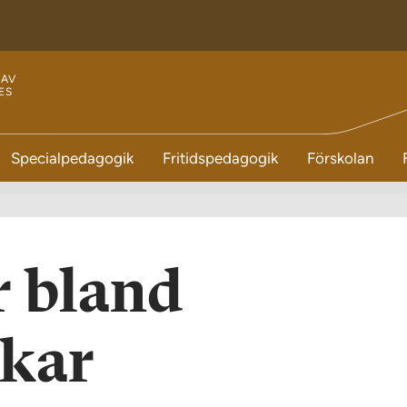
 AV
ES
E
Specialpedagogik
Fritidspedagogik
Förskolan
 bland
ökar