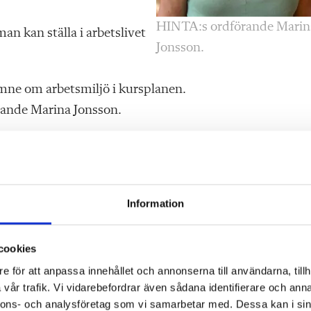
HINTA:s ordförande Marin
an kan ställa i arbetslivet
Jonsson.
ämne om arbetsmiljö i kursplanen.
rande Marina Jonsson.
om avgör hur mycket man ska ta upp om hur man förebyg
som skall ingå i utbildningen. Det är också viktigt att
h att man har gjort en riskbedömning så att
Information
na Jonsson.
 känna till att underhåll av personlig skyddsutrustning 
cookies
e för att anpassa innehållet och annonserna till användarna, tillh
vår trafik. Vi vidarebefordrar även sådana identifierare och anna
nnons- och analysföretag som vi samarbetar med. Dessa kan i sin