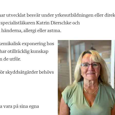
 har utvecklat besvär under yrkesutbildningen eller dire
 specialistläkaren Katrin Dierschke och
 händerna, allergi eller astma.
 kemikalisk exponering hos
har otillräcklig kunskap
n de utför.
rför skyddsåtgärder behövs
a vara på sina egna