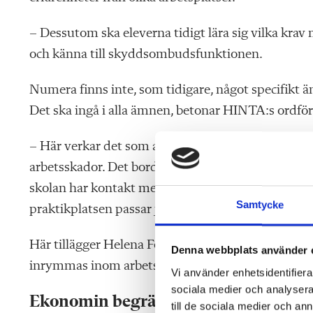
– Dessutom ska eleverna tidigt lära sig vilka krav m
och känna till skyddsombudsfunktionen.
Numera finns inte, som tidigare, något specifikt 
Det ska ingå i alla ämnen, betonar HINTA:s ordfö
– Här verkar det som att det är lärarna själva s
arbetsskador. Det borde vara lite mer uppstyrt vad 
skolan har kontakt med praktikplatsen vid APL oc
Samtycke
praktikplatsen passar just den eleven, säger Mari
Här tillägger Helena Fornstedt att elever även ska
Denna webbplats använder 
inrymmas inom arbetstiden.
Vi använder enhetsidentifierar
sociala medier och analysera 
Ekonomin begränsar
till de sociala medier och a