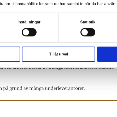
har tillhandahållit eller som de har samlat in när du har använt 
ador.
Inställningar
Statistik
ända lämplig skyddsutrustning eller ta pauser. Och som
ill visa att man kan jobba på, säger Katrin Dierschke och
tning och verktyg. Men om man väljer bort det går de
Tillåt urval
ll säga friskare elever och arbetstagare ute i arbetslivet.
, och arbetet består av många led, konstaterar Marina
en på grund av många underleverantörer.