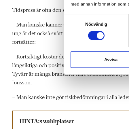
med annan information som du 
Tidspress är ofta den största orsaken till arbetssk
S
Nödvändig
a
– Man kanske känner att man inte har tid att anv
m
ung är det också svårt att säga ifrån för den som v
t
fortsätter:
y
c
– Kortsiktigt kostar det att investera i rätt utrus
k
Avvisa
långsiktiga och positiva effekterna förlorade. Det vi
e
s
Tyvärr är många branscher hårt ekonomiskt styrda
v
Jonsson.
a
l
– Man kanske inte gör riskbedömningar i alla led
HINTA:s webbplatser