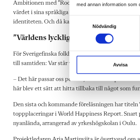
Ambitionen med ”Roots and Futures” är även att l
med annan information som du 
värdet i sina språkliga rötter och förstår att förmå
S
identiteten. Och då kan det öppnas nya möjlighet
Nödvändig
a
m
”Världens lyckligaste land”
t
y
För Sverigefinska folkhögskolan är de här frågorna 
c
till samtiden: Var står vi idag, och vad behöver vi 
k
Avvisa
e
– Det här passar oss perfekt, med tanke på skolans 
s
v
här blev ett sätt att hitta tillbaka till något som f
a
l
Den sista och kommande föreläsningen har titeln “
toppplaceringar i World Happiness Report. Snart p
nyanlända,
arrangerad av yrkeshögskolan i Oulu.
Projektledaren
Arja
Martinviita är övertygad om at