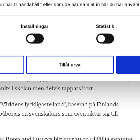
yfta flerspråkighet som en resurs. När människor ser
har tillhandahållit eller som de har samlat in när du har använt 
gan att tala flera språk är en styrka stärks också den egn
er, konstaterar
Arja
Martinviita.
Inställningar
Statistik
jätteviktiga, betonar hon, både historiskt och i förhåll
göra vidare?
Tillåt urval
inriktning. Vi ligger bara ett stenkast från Finland, så 
unnits i skolan men delvis tappats bort.
Världens lyckligaste land”, baserad på Finlands
åbörjas en svenskakurs som även riktar sig till
t Roots and Futures blir mer än en tillfällig satsning.