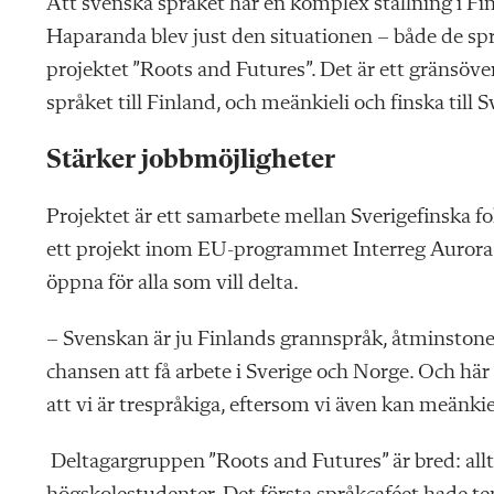
Att svenska språket har en komplex ställning i Fin
Haparanda blev just den situationen – både de spr
projektet ”Roots and Futures”. Det är ett gränsöv
språket till Finland, och meänkieli och finska till S
Stärker jobbmöjligheter
Projektet är ett samarbete mellan Sverigefinska
ett projekt inom EU-programmet Interreg Aurora
öppna för alla som vill delta.
– Svenskan är ju Finlands grannspråk, åtminston
chansen att få arbete i Sverige och Norge. Och här 
att vi är trespråkiga, eftersom vi även kan meänkie
Deltagargruppen
”Roots and Futures”
är bred: al