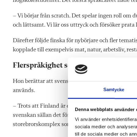
högskolestudenter. Det första språkcaféet hade t
– Vi börjar från scratch. Det spelar ingen roll om du
och lättsamt. Vi lär oss uttryck och försöker prata
Därefter följde finska för nybörjare och fler temati
kopplade till exempelvis mat, natur, arbetsliv, res
Flerspråkighet som resurs
Hon berättar att svenska i Finland fortfarande bär
Samtycke
används.
– Trots att Finland är ett tvåspråkigt land så prata
Denna webbplats använder 
svenskan sällan det första språket man väljer. Och
Vi använder enhetsidentifierar
storebrorskomplex som funnits i Finland i många 
sociala medier och analysera 
till de sociala medier och a