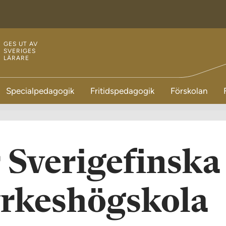
GES UT AV
SVERIGES
LÄRARE
Specialpedagogik
Fritidspedagogik
Förskolan
 Sverigefinska
yrkeshögskola