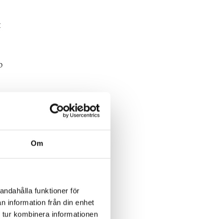
t
p
åket
Om
 är
andahålla funktioner för
n information från din enhet
 tur kombinera informationen