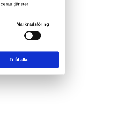
deras tjänster.
a
Marknadsföring
ande
Tillåt alla
det