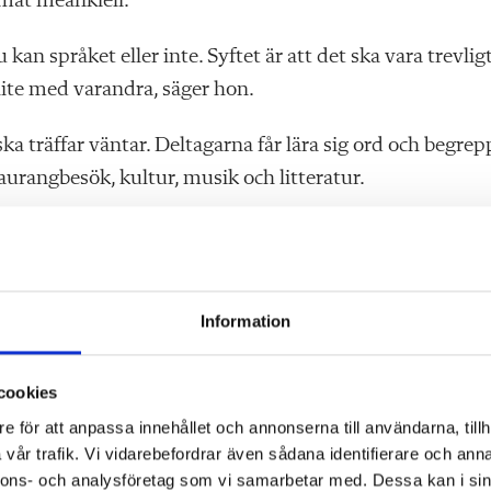
emat meänkieli.
 kan språket eller inte. Syftet är att det ska vara trevlig
 lite med varandra, säger hon.
ska träffar väntar. Deltagarna får lära sig ord och begrep
taurangbesök, kultur, musik och litteratur.
 på lager av historik och attityder som påverkar hur spr
Information
s inte svenska överallt. I norra Sverige och norra Finland
cookies
 historien mellan våra länder skapar ibland ett slags
e för att anpassa innehållet och annonserna till användarna, tillh
år – det kan
påverka synen på svenskan negativt.
vår trafik. Vi vidarebefordrar även sådana identifierare och anna
nnons- och analysföretag som vi samarbetar med. Dessa kan i sin