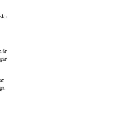
nska
h är
ngar
ar
äga