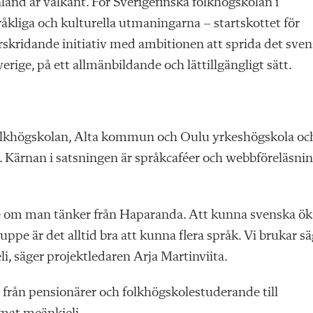
land är välkänt. För Sverigefinska folkhögskolan i
åkliga och kulturella utmaningarna – startskottet för
erskridande initiativ med ambitionen att
sprida det sve
verige, på ett allmänbildande och lättillgängligt sätt.
 folkhögskolan, Alta kommun och Oulu yrkeshögskola oc
.
Kärnan i satsningen är språkcaféer och webbföreläsni
e om man tänker från Haparanda. Att kunna svenska ök
uppe är det alltid bra att kunna flera språk. Vi brukar s
li, säger projektledaren
Arja
Martinviita.
lt från pensionärer och folkhögskolestuderande till