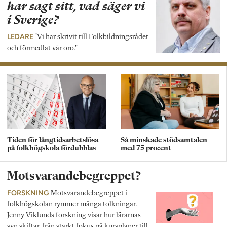
har sagt sitt, vad säger vi
i Sverige?
LEDARE
"Vi har skrivit till Folkbildningsrådet
och förmedlat vår oro."
Tiden för långtidsarbetslösa
Så minskade stödsamtalen
på folkhögskola fördubblas
med 75 procent
Motsvarandebegreppet?
FORSKNING
Motsvarandebegreppet i
folkhögskolan rymmer många tolkningar.
Jenny Viklunds forskning visar hur lärarnas
syn skiftar, från starkt fokus på kursplaner till