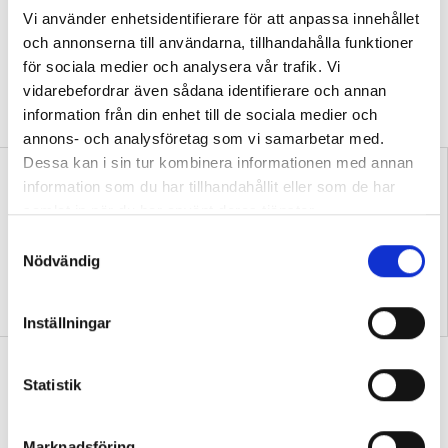
Vi använder enhetsidentifierare för att anpassa innehållet
MINNESORD
Ebbe Andersson var under över
och annonserna till användarna, tillhandahålla funktioner
tre decennier en drivande kraft i samarbetet
för sociala medier och analysera vår trafik. Vi
mellan svenska och tanzaniska
folkhögskolor, skriver Clara Hyldgaard
vidarebefordrar även sådana identifierare och annan
Nankler.
information från din enhet till de sociala medier och
annons- och analysföretag som vi samarbetar med.
Dessa kan i sin tur kombinera informationen med annan
information som du har tillhandahållit eller som de har
samlat in när du har använt deras tjänster.
S
Nödvändig
a
m
Clevestad: Jag är rädd för
Nedläggning hotar allmän
vart vi är på väg
kurs i Lycksele och Vindeln
t
Inställningar
y
c
Glokala ökar intäkterna – trots tufft
k
Statistik
ekonomiskt läge
e
NYHETER
Glokala folkhögskolan har ökat
s
Marknadsföring