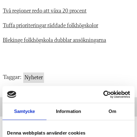
Två regioner redo att växa 20 procent
Tuffa prioriteringar räddade folkhögskolor
Blekinge folkhögskola dubblar ansökningarna
Taggar:
Nyheter
Samtycke
Information
Om
Minnesord: Ebbe Andersson band
samman två världar
Denna webbplats använder cookies