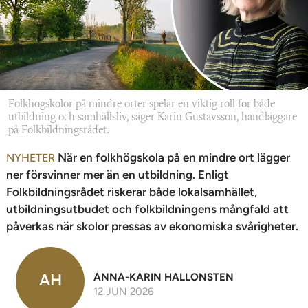
n
Folkhögskolor på mindre orter spelar en viktig roll för både
utbildning och samhällsliv, säger Karin Gustavsson, handläggare
på Folkbildningsrådet.
När en folkhögskola på en mindre ort lägger
NYHETER
ner försvinner mer än en utbildning. Enligt
Folkbildningsrådet riskerar både lokalsamhället,
utbildningsutbudet och folkbildningens mångfald att
påverkas när skolor pressas av ekonomiska svårigheter.
AH
ANNA-KARIN HALLONSTEN
12 JUN 2026