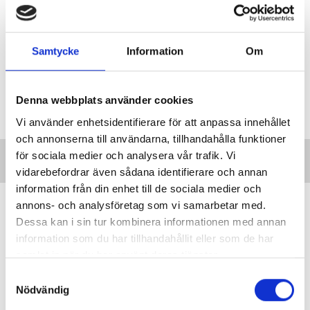
Kista folkhögskola mister statsbidraget
Sundbyberg övertar Kistas deltagare
Samtycke
Information
Om
Taggar:
Nyheter
Denna webbplats använder cookies
Vi använder enhetsidentifierare för att anpassa innehållet
och annonserna till användarna, tillhandahålla funktioner
för sociala medier och analysera vår trafik. Vi
vidarebefordrar även sådana identifierare och annan
information från din enhet till de sociala medier och
Minnesord: Ebbe Andersson band
annons- och analysföretag som vi samarbetar med.
samman två världar
Dessa kan i sin tur kombinera informationen med annan
information som du har tillhandahållit eller som de har
MINNESORD
Ebbe Andersson var under över
samlat in när du har använt deras tjänster.
tre decennier en drivande kraft i samarbetet
mellan svenska och tanzaniska
S
Nödvändig
folkhögskolor, skriver Clara Hyldgaard
a
Nankler.
m