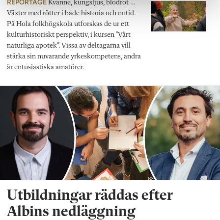
REPORTAGE
Kvanne, kungsljus, blodrot …
Växter med rötter i både historia och nutid.
På Hola folkhögskola utforskas de ur ett
kulturhistoriskt perspektiv, i kursen ”Vårt
naturliga apotek”. Vissa av deltagarna vill
stärka sin nuvarande yrkeskompetens, andra
är entusiastiska amatörer.
Utbildningar räddas efter
Albins nedläggning