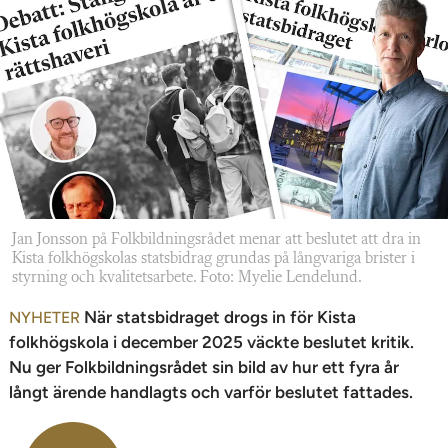
n
Jan Jonsson på Folkbildningsrådet menar att beslutet att dra in
Kista folkhögskolas statsbidrag grundas på långvariga brister i
styrning och kvalitetsarbete. Foto: Myelie Lendelund.
När statsbidraget drogs in för Kista
NYHETER
folkhögskola i december 2025 väckte beslutet kritik.
Nu ger Folkbildningsrådet sin bild av hur ett fyra år
långt ärende handlagts och varför beslutet fattades.