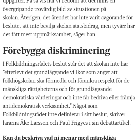
uppgifter. På så vis har vi bedömt att det finns en
övergripande trovärdig bild av situationen på
skolan. Återigen, det ärendet har inte varit avgörande för
beslutet att inte bevilja skolan statsbidrag, men tyvärr har
det fått mest uppmärksamhet, säger han.
Förebygga diskriminering
I Folkbildningsrådets beslut står det att skolan inte har
”efterlevt det grundläggande villkor som anger att
folkhögskolan ska förmedla och förankra respekt för de
mänskliga rättigheterna och för grundläggande
demokratiska värderingar och inte får bedriva eller främja
antidemokratisk verksamhet.” Något som
Folkbildningsrådet inte definierar i sitt beslut, skriver
lärarna Åke Larsson och Paul Frigyes i sin debattartikel.
Kan du beskriva vad ni menar med mänskliga