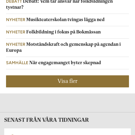
DEBATT
Debatt: Vem tar ansvar när folkbildningen
tystnar?
NYHETER
Musikteaterskolan tvingas lägga ned
NYHETER
Folkbildning i fokus på Bokmässan
NYHETER
Motståndskraft och gemenskap på agendan i
Europa
SAMHÄLLE
När engagemanget byter skepnad
Visa fler
SENAST FRÅN VÅRA TIDNINGAR