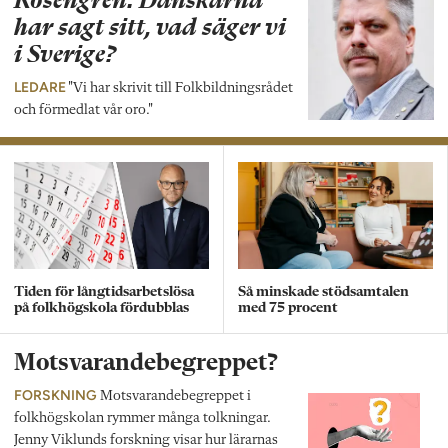
Rosengren: Danskarna
har sagt sitt, vad säger vi
i Sverige?
LEDARE
"Vi har skrivit till Folkbildningsrådet
och förmedlat vår oro."
Tiden för långtidsarbetslösa
Så minskade stödsamtalen
på folkhögskola fördubblas
med 75 procent
Motsvarandebegreppet?
FORSKNING
Motsvarandebegreppet i
folkhögskolan rymmer många tolkningar.
Jenny Viklunds forskning visar hur lärarnas