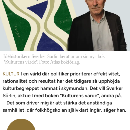
n
Idéhistorikern Sverker Sörlin berättar om sin nya bok
"Kulturens värde". Foto: Atlas bokförlag.
I en värld där politiker prioriterar effektivitet,
KULTUR
rationalitet och resultat har det tidigare så upphöjda
kulturbegreppet hamnat i skymundan. Det vill Sverker
Sörlin, aktuell med boken ”Kulturens värde”, ändra på.
– Det som driver mig är att stärka det anständiga
samhället, där folkhögskolan självklart ingår, säger han.