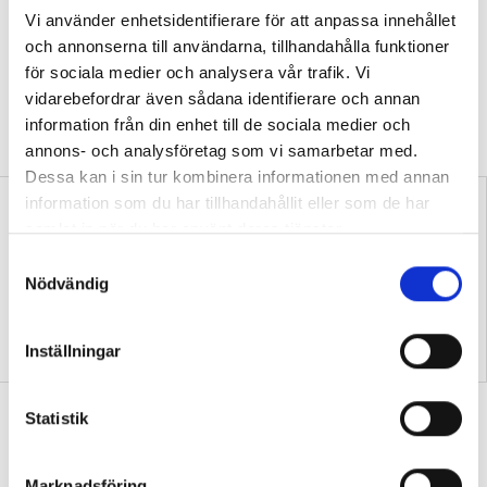
samman två världar
Vi använder enhetsidentifierare för att anpassa innehållet
MINNESORD
Ebbe Andersson var under över
och annonserna till användarna, tillhandahålla funktioner
tre decennier en drivande kraft i samarbetet
för sociala medier och analysera vår trafik. Vi
mellan svenska och tanzaniska
vidarebefordrar även sådana identifierare och annan
folkhögskolor, skriver Clara Hyldgaard
information från din enhet till de sociala medier och
Nankler.
annons- och analysföretag som vi samarbetar med.
Dessa kan i sin tur kombinera informationen med annan
information som du har tillhandahållit eller som de har
samlat in när du har använt deras tjänster.
S
Nödvändig
a
m
Clevestad: Jag är rädd för
Nedläggning hotar allmän
t
Inställningar
vart vi är på väg
kurs i Lycksele och Vindeln
y
c
Glokala ökar intäkterna – trots tufft
k
Statistik
ekonomiskt läge
e
s
NYHETER
Glokala folkhögskolan har ökat
Marknadsföring