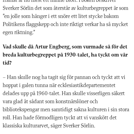
framåt är nu mest ett minne blott. I boken beskriver
Sverker Sörlin det som återstår av kulturbegreppet är som
”en jolle som hänger i ett snöre ett litet stycke bakom
Politikens flaggskepp och inte riktigt verkar ha så mycket
egen riktning.”
Vad skulle då Artur Engberg, som vurmade så för det
breda kulturbegreppet på 1930-talet, ha tyckt om vår
tid?
– Han skulle nog ha tagit sig för pannan och tyckt att vi
hoppat i galen tunna när ecklesiastikdepartementet
delades upp på 1960-talet. Han skulle visserligen säkert
vara glad åt sådant som konstnärslöner och
bibliotekspengar men samtidigt sakna kulturen i sin stora
roll. Han hade förmodligen tyckt att vi vanskött det
klassiska kulturarvet, säger Sverker Sörlin.