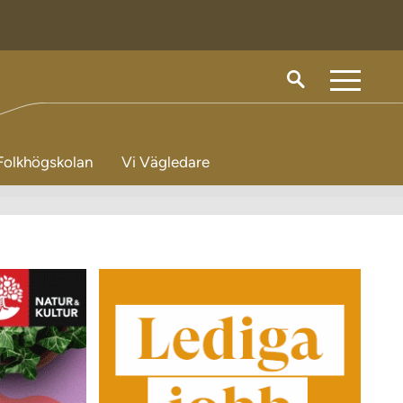
M
e
n
Folkhögskolan
Vi Vägledare
y