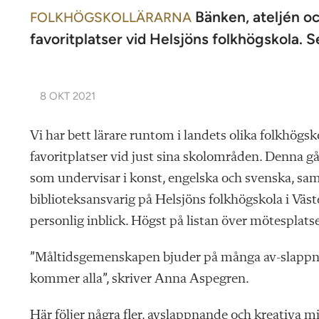
Bänken, ateljén o
FOLKHÖGSKOLLÄRARNA
favoritplatser vid Helsjöns folkhögskola. S
8 OKT 2021
Vi har bett lärare runtom i landets olika folkhögsko
favoritplatser vid just sina skolområden. Denna 
som undervisar i konst, engelska och svenska, sam
biblioteksansvarig på Helsjöns folkhögskola i Väs
personlig inblick. Högst på listan över mötesplatse
”Måltidsgemenskapen bjuder på många av-slappna
kommer alla”, skriver Anna Aspegren.
Här följer några fler, avslappnande och kreativa mi