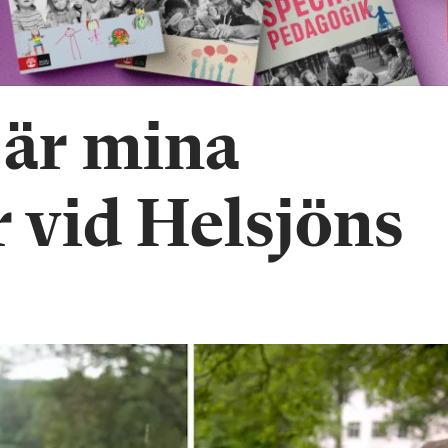
 är mina
r vid Helsjöns