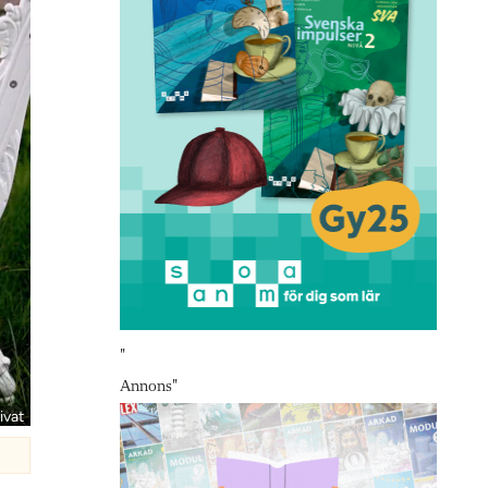
"
Annons
"
ivat