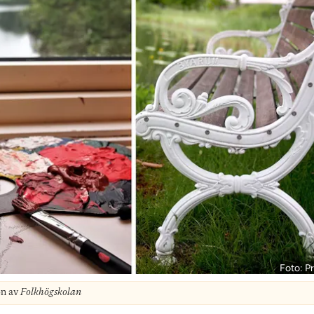
Foto: Pr
on av
Folkhögskolan