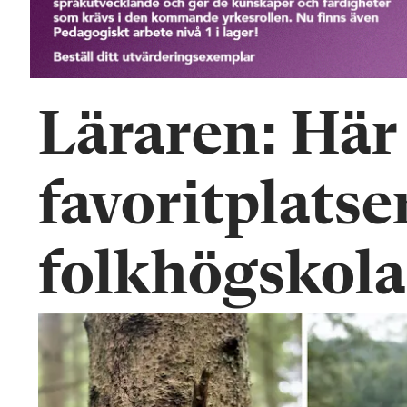
n
Läraren: Här
favoritplatse
folkhögskola