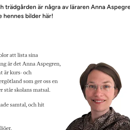
ch trädgården är några av läraren Anna Aspegr
e hennes bilder här!
lor att lista sina
gång är det Anna Aspegren,
t är kurs- och
tergötland som ger oss en
r står skolans matsal.
de samtal, och hit
ljöer.