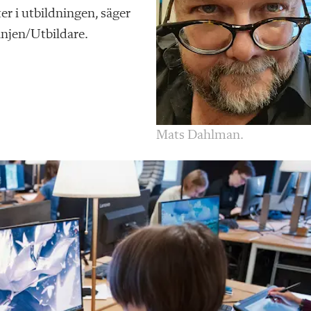
ter i utbildningen, säger
njen/Utbildare.
Mats Dahlman.