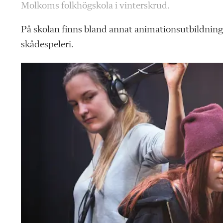
Molkoms folkhögskola i vinterskrud.
På skolan finns bland annat animationsutbildning
skådespeleri.