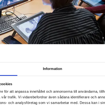
Information
tt pass i animation.
 och startade 1874.
cookies
e för att anpassa innehållet och annonserna till användarna, tillh
vår trafik. Vi vidarebefordrar även sådana identifierare och anna
nnons- och analysföretag som vi samarbetar med. Dessa kan i sin