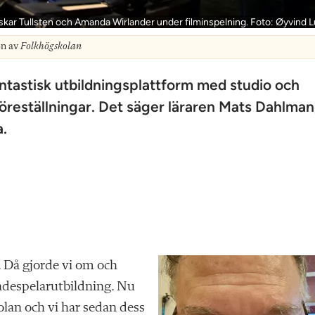
kar Tullsten och Amanda Wirlander under filminspelning. Foto: Øyvind 
on av
Folkhögskolan
ntastisk utbildningsplattform med studio och
föreställningar. Det säger läraren Mats Dahlman
a.
. Då gjorde vi om och
kådespelarutbildning. Nu
kolan och vi har sedan dess