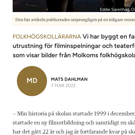
Eddie Sarenhag, Os
Den här artikeln publicerades ursprungligen på en tidigare versi
Vi har byggt en fa
FOLKHÖGSKOLLÄRARNA
utrustning för filminspelningar och teater
som visar bilder från Molkoms folkhögskol
MD
MATS DAHLMAN
7 MAR 2022
– Min historia på skolan startade 1999 i december
startade en ny filmutbildning och samtidigt en s
har det gått 22 år och jag är fortfarande kvar på s