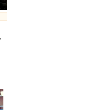
Lund
,