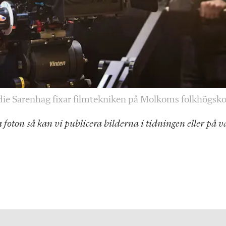
e Sarenhag fixar filmtekniken på Molkoms folkhögsko
 foton så kan vi publicera bilderna i tidningen eller på v