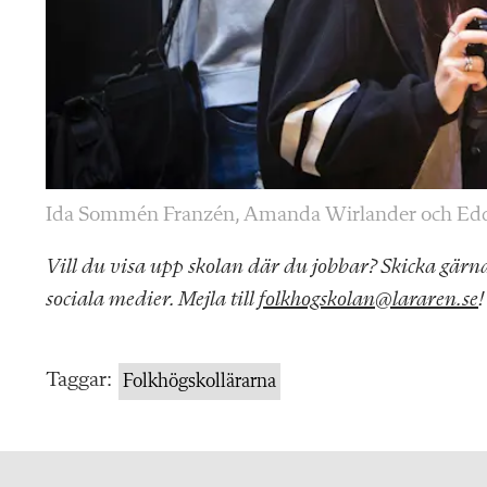
Ida Sommén Franzén, Amanda Wirlander och Eddi
Vill du visa upp skolan där du jobbar? Skicka gärna
sociala medier. Mejla till
folkhogskolan@lararen.se
!
Taggar:
Folkhögskollärarna