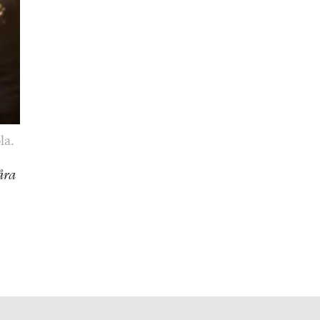
la.
åra