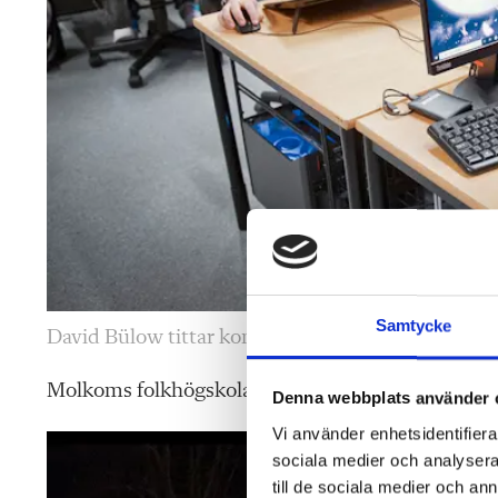
Samtycke
David Bülow tittar koncen­trerat i skärmen under e
Molkoms folkhögskola är en av de äldsta i Sverige
Denna webbplats använder 
Vi använder enhetsidentifierar
sociala medier och analysera 
till de sociala medier och a