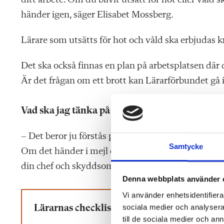
ditt arbete. Om du blivit utsatt för hot eller våld 
händer igen, säger Elisabet Mossberg.
Lärare som utsätts för hot och våld ska erbjudas k
Det ska också finnas en plan på arbetsplatsen där
Är det frågan om ett brott kan Lärarförbundet gå i
Vad ska jag tänka på om det händer att en vår
– Det beror ju förstås på situationen – men generel
Samtycke
Om det händer i mejl eller på sociala medier, sva
din chef och skyddsombud och berätta vad som hä
Denna webbplats använder 
Vi använder enhetsidentifierar
sociala medier och analysera 
Lärarnas checklista – så hanterar du hot oc
till de sociala medier och a