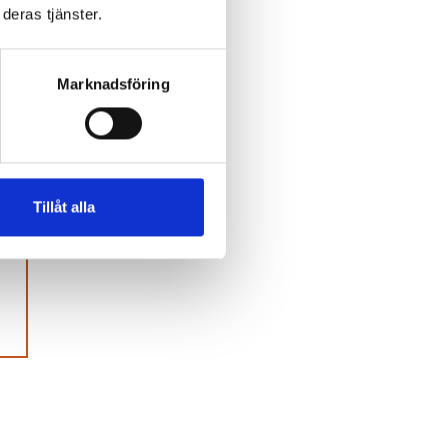
deras tjänster.
hot
Marknadsföring
r
Tillåt alla
tare.
inns.