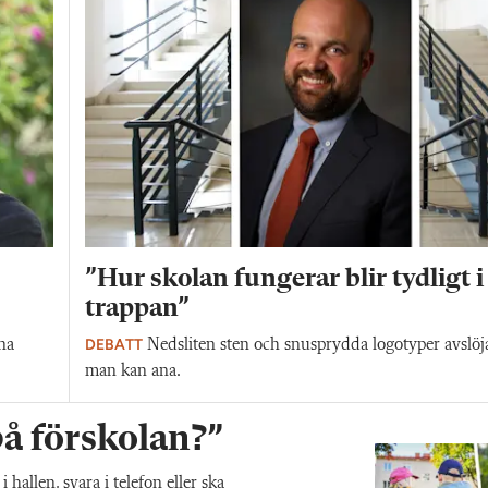
”Hur skolan fungerar blir tydligt i
trappan”
DEBATT
na
Nedsliten sten och snusprydda logotyper avslöj
man kan ana.
 på förskolan?”
allen, svara i telefon eller ska