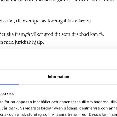
ska händelsen utredas och åtgärder vidtas så att det inte
risstöd, till exempel av företagshälsovården.
 det ska framgå vilket stöd du som drabbad kan få.
n med juridisk hjälp.
dnadshavare går över gränsen?
lt är det klokt att så lugnt du kan backa ur situationen.
Information
ra inte med en gång. Ta så snabbt som möjligt kontakt 
nt, säger Elisabet Mossberg.
cookies
e för att anpassa innehållet och annonserna till användarna, tillh
vår trafik. Vi vidarebefordrar även sådana identifierare och anna
h våld
nnons- och analysföretag som vi samarbetar med. Dessa kan i sin