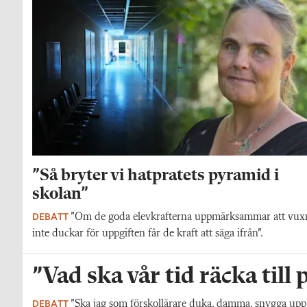
”Så bryter vi hatpratets pyramid i
skolan”
DEBATT
”Om de goda elevkrafterna uppmärksammar att vux
inte duckar för uppgiften får de kraft att säga ifrån”.
”Vad ska vår tid räcka till
DEBATT
”Ska jag som förskollärare duka, damma, snygga upp i h