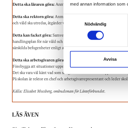
med annan information som du 
Detta ska läraren göra:
Anmäla alla händelser till sin chef. Pra
S
Detta ska rektorn göra:
Anmäla arbetsskada till Försäkringskassan. 
och våld ska utredas, åtgärder vidtas och de ska även följas upp.
Nödvändig
a
m
Detta kan facket göra:
Samverka med arbetsgivaren i det systematiska 
t
handlingsplan för när våld och hot händer och att den ska vara väl k
y
särskilda befogenheter enligt arbetsmiljölagen. Ge råd och stöd till de
c
k
Avvisa
Detta ska arbetsgivaren göra:
e
Förebygga att situationer uppstår. Se till att policy, rutiner och han
s
Det ska vara väl känt vad som ska göras när situationer uppstår. Arbetsg
v
På skolan är rektor en chef och arbetsgivarrepresentant och leder skol
a
Källa: Elisabet Mossberg, ombudsman för Lärarförbundet.
l
LÄS ÄVEN