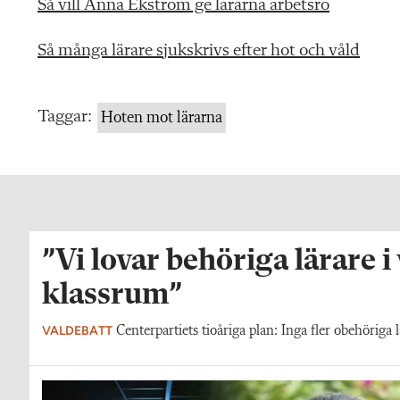
Så vill Anna Ekström ge lärarna arbetsro
Så många lärare sjukskrivs efter hot och våld
Taggar:
Hoten mot lärarna
”Vi lovar behöriga lärare i
klassrum”
VALDEBATT
Centerpartiets tioåriga plan: Inga fler obehöriga l