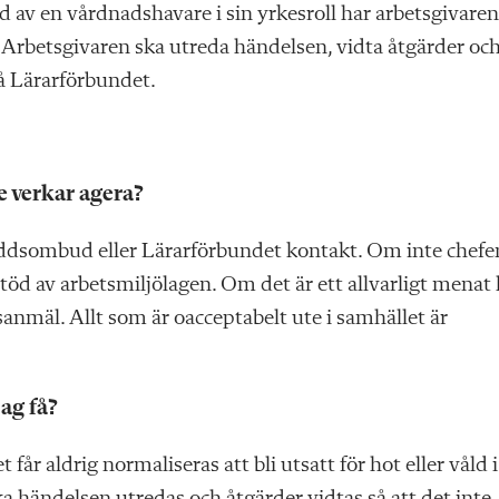
åld av en vårdnadshavare i sin yrkesroll har arbetsgivaren
 Arbetsgivaren ska utreda händelsen, vidta åtgärder oc
å Lärarförbundet.
 verkar agera?
kyddsombud eller Lärarförbundet kontakt. Om inte chefe
d av arbetsmiljölagen. Om det är ett allvarligt menat 
isanmäl. Allt som är oacceptabelt ute i samhället är
jag få?
 får aldrig normaliseras att bli utsatt för hot eller våld i