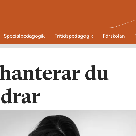
Specialpedagogik
Fritidspedagogik
Förskolan
 hanterar du
ldrar