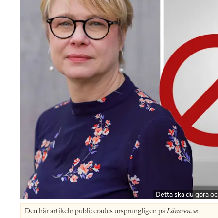
Detta ska du göra oc
Den här artikeln publicerades ursprungligen på
Läraren.se