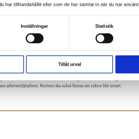
har tillhandahållit eller som de har samlat in när du har använt 
ta även med skyddsombudet. Anmäla arbetsskada till AFA försäkring
Allvarliga händelser anmäls även till Arbetsmiljöverket. Alla händelser med 
Inställningar
Statistik
arbetsmiljöarbetet för att förebygga våld och hot. Se till att det finns en
änd. Ställa krav på arbetsgivaren om det inte händer något. Skyddsombudet ha
n som blivit utsatt. Målsägarservice i de fall medlemmar är brottsoffer.
Tillåt urval
dlingsplaner upprättas och att kunskaper om våld och hot finns hos alla medarbe
ivaren ska också säkerställa att arbetet fungerar och att tillräckliga resurser f
ans arbetsmiljöarbete. Rutiner ska också finnas om rektor blir utsatt.