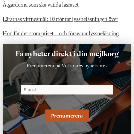
Åtgärderna som ska vända läsraset
Lärarnas vittnesmål: Därför tar lyssneläsningen över
Hon får det stora priset – och försvarar lyssneläsning
Få nyheter direkt i din mejlkorg
Prenumerera på Vi Lärares nyhetsbrev
Prenumerera