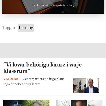
Ta del av vår
integritetspolicy
Taggar:
Läsning
”Vi lovar behöriga lärare i varje
klassrum”
VALDEBATT
Centerpartiets tioåriga plan:
Inga fler obehöriga lärare.