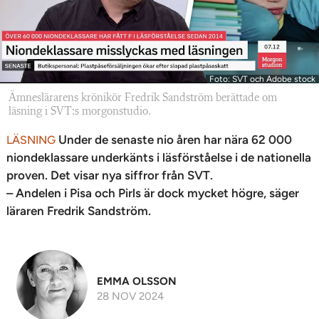
Foto: SVT och Adobe stock
Ämneslärarens krönikör Fredrik Sandström berättade om
läsning i SVT:s morgonstudio.
Under de senaste nio åren har nära 62 000
LÄSNING
niondeklassare underkänts i läsförståelse i de nationella
proven. Det visar nya siffror från SVT.
– Andelen i Pisa och Pirls är dock mycket högre, säger
läraren Fredrik Sandström.
EMMA OLSSON
28 NOV 2024