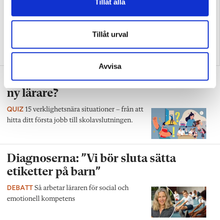
Tillåt alla
Tillåt urval
Replik: ”Vi vet hur man
Nya skolan: ”Lärarhjärtat
skapar effektiv inlärning”
hoppas på bättre villkor"
Avvisa
Test: Hur klarar du ditt första år som
ny lärare?
QUIZ
15 verklighetsnära situationer – från att
hitta ditt första jobb till skolavslutningen.
Diagnoserna: ”Vi bör sluta sätta
etiketter på barn”
DEBATT
Så arbetar läraren för social och
emotionell kompetens