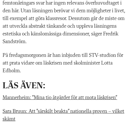
femtonåringars svar har ingen relevans överhuvudtaget i
den här.
Utan läsningen berövar vi dem möjligheter i livet,
till exempel att göra klassresor. Dessutom går de miste om
att utveckla abstrakt tänkande och uppleva läsningens
estetiska och känslomässiga dimensioner,
säger Fredrik
Sandström.
På fredagsmorgonen är han inbjuden till STV-studion för
att prata vidare om läskrisen med skolminister Lotta
Edholm.
LÄS ÄVEN:
Mannerheim: ”Mina tio åtgärder för att mota läskrisen”
Sara Bruun: Att ”särskilt beakta” nationella proven – vilket
skämt