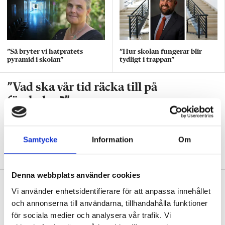
”Så bryter vi hatpratets
”Hur skolan fungerar blir
pyramid i skolan”
tydligt i trappan”
”Vad ska vår tid räcka till på
förskolan?”
DEBATT
”Ska jag som förskollärare duka,
damma, snygga upp i hallen, svara i telefon
Samtycke
Information
Om
eller ska jag vara närvarande tillsammans
med barnen?”
Denna webbplats använder cookies
”Vad säger det om skolan när allt fler
Vi använder enhetsidentifierare för att anpassa innehållet
barn behöver anpassas?”
och annonserna till användarna, tillhandahålla funktioner
DEBATT
för sociala medier och analysera vår trafik. Vi
”Frågan är hur skolan kan ge plats åt