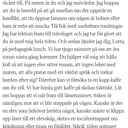
räcker till. På rasten är du och jag rastvärdar. Jag hoppas
att du är beredd på att gå emellan om det uppstår en
konflikt, att du öppnar famnen om någon är ledsen eller
bara är redo att snacka TikTok med underbara tonåringar.
Jag har lektion fram till tolvslaget och jag tar för givet att
du är med mig hela tiden. Och sedan bjuder jag dig, Lotta,
på pedagogisk lunch. Vi har tjugo minuter på oss att äta
innan nästa gäng kommer. Du hjälper väl mig att hålla
koll så att ingen elev sitter ensam, att ingen leker med
maten, att alla pratar med ett vårdat språk och torkar
borden efter sig? Därefter kan vi försöka ta en kopp kaffe
om du vill. Vi har himla gott kaffe på skolan faktiskt. Låt
oss hoppas att vi når fram till lärarrummet, risken är
nämligen stor att vi blir stoppade på vägen. Kanske är det
en elev som behöver berätta något, kanske måste vi klippa
upp låset till ett elevskåp, skriva en incidentrapport om
kränkning eller ringa en förälder. Nåväl, tiden springer