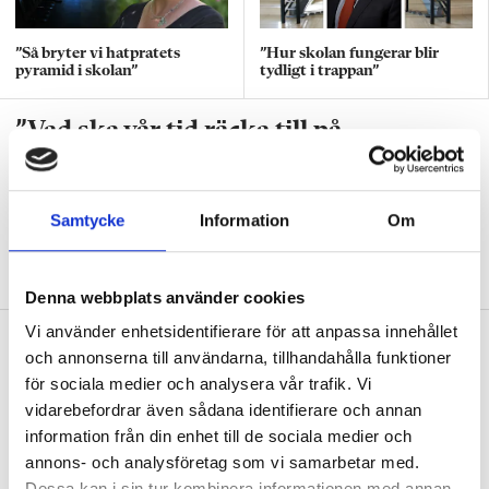
”Så bryter vi hatpratets
”Hur skolan fungerar blir
pyramid i skolan”
tydligt i trappan”
”Vad ska vår tid räcka till på
förskolan?”
DEBATT
”Ska jag som förskollärare duka,
Samtycke
Information
Om
damma, snygga upp i hallen, svara i telefon
eller ska jag vara närvarande tillsammans
med barnen?”
Denna webbplats använder cookies
Vi använder enhetsidentifierare för att anpassa innehållet
”Vad säger det om skolan när allt fler
och annonserna till användarna, tillhandahålla funktioner
barn behöver anpassas?”
för sociala medier och analysera vår trafik. Vi
DEBATT
”Frågan är hur skolan kan ge plats åt
vidarebefordrar även sådana identifierare och annan
fler barn från början – inte hur de ska
information från din enhet till de sociala medier och
anpassas till skolan”.
annons- och analysföretag som vi samarbetar med.
Dessa kan i sin tur kombinera informationen med annan