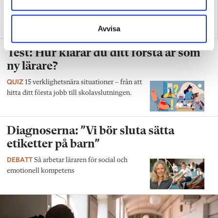
Replik: ”Vi vet hur man
Nya skolan: ”Lärarhjärtat
skapar effektiv inlärning”
hoppas på bättre villkor"
Avvisa
Test: Hur klarar du ditt första år som
ny lärare?
QUIZ
15 verklighetsnära situationer – från att
hitta ditt första jobb till skolavslutningen.
Diagnoserna: ”Vi bör sluta sätta
etiketter på barn”
DEBATT
Så arbetar läraren för social och
emotionell kompetens