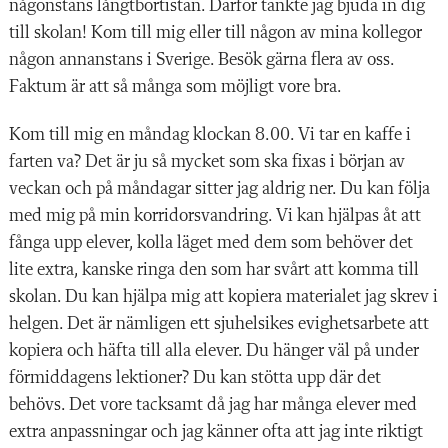
någonstans långtbortistan. Därför tänkte jag bjuda in dig
till skolan! Kom till mig eller till någon av mina kollegor
någon annanstans i Sverige. Besök gärna flera av oss.
Faktum är att så många som möjligt vore bra.
Kom till mig en måndag klockan 8.00. Vi tar en kaffe i
farten va? Det är ju så mycket som ska fixas i början av
veckan och på måndagar sitter jag aldrig ner. Du kan följa
med mig på min korridorsvandring. Vi kan hjälpas åt att
fånga upp elever, kolla läget med dem som behöver det
lite extra, kanske ringa den som har svårt att komma till
skolan. Du kan hjälpa mig att kopiera materialet jag skrev i
helgen. Det är nämligen ett sjuhelsikes evighetsarbete att
kopiera och häfta till alla elever. Du hänger väl på under
förmiddagens lektioner? Du kan stötta upp där det
behövs. Det vore tacksamt då jag har många elever med
extra anpassningar och jag känner ofta att jag inte riktigt