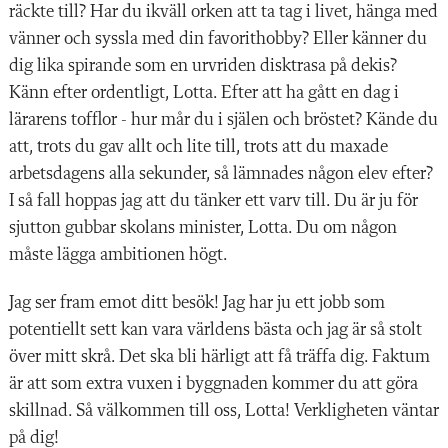
räckte till? Har du ikväll orken att ta tag i livet, hänga med
vänner och syssla med din favorithobby? Eller känner du
dig lika spirande som en urvriden disktrasa på dekis?
Känn efter ordentligt, Lotta. Efter att ha gått en dag i
lärarens tofflor - hur mår du i själen och bröstet? Kände du
att, trots du gav allt och lite till, trots att du maxade
arbetsdagens alla sekunder, så lämnades någon elev efter?
I så fall hoppas jag att du tänker ett varv till. Du är ju för
sjutton gubbar skolans minister, Lotta. Du om någon
måste lägga ambitionen högt.
Jag ser fram emot ditt besök! Jag har ju ett jobb som
potentiellt sett kan vara världens bästa och jag är så stolt
över mitt skrå. Det ska bli härligt att få träffa dig. Faktum
är att som extra vuxen i byggnaden kommer du att göra
skillnad. Så välkommen till oss, Lotta! Verkligheten väntar
på dig!