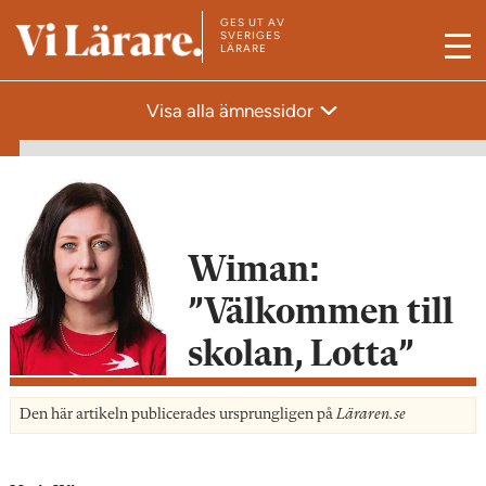
GES UT AV
T
SVERIGES
LÄRARE
M
i
e
l
Visa alla ämnessidor
n
l
y
s
t
a
r
Wiman:
t
”Välkommen till
s
i
skolan, Lotta”
d
a
Den här artikeln publicerades ursprungligen på
Läraren.se
n