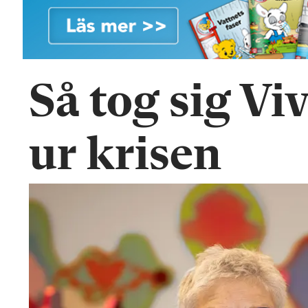
n
Så tog sig Vi
ur krisen