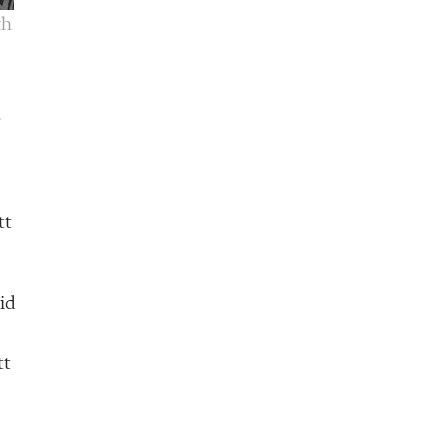
ch
.
tt
tid
tt