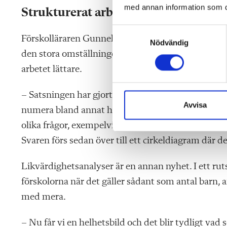
med annan information som du 
Strukturerat arbetssätt viktigt
S
Förskolläraren Gunnel Olsson har arbetat som försk
Nödvändig
a
den stora omställningen hade påbörjats. Med sin l
m
t
arbetet lättare.
y
c
– Satsningen har gjort stor skillnad, i dag har vi e
k
Avvisa
numera bland annat har något som de kallar för att
e
olika frågor, exempelvis om de haft tid för reflekt
s
v
Svaren förs sedan över till ett cirkeldiagram där d
a
l
Likvärdighetsanalyser är en annan nyhet. I ett rut
förskolorna när det gäller sådant som antal barn, 
med mera.
– Nu får vi en helhetsbild och det blir tydligt vad