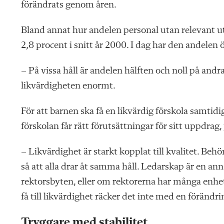
förändrats genom åren.
Bland annat hur andelen personal utan relevant ut
2,8 procent i snitt år 2000. I dag har den andelen ö
– På vissa håll är andelen hälften och noll på andra
likvärdigheten enormt.
För att barnen ska få en likvärdig förskola samtidi
förskolan får rätt förutsättningar för sitt uppdrag,
– Likvärdighet är starkt kopplat till kvalitet. Beh
så att alla drar åt samma håll. Ledarskap är en a
rektorsbyten, eller om rektorerna har många enheter
få till likvärdighet räcker det inte med en förändri
Tryggare med stabilitet