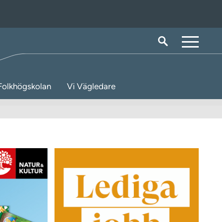
M
e
n
Folkhögskolan
Vi Vägledare
y