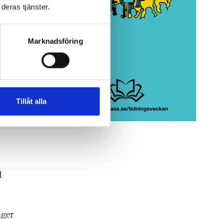
deras tjänster.
är
Marknadsföring
ra
Tillåt alla
t på
.
d
äger