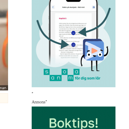
hman
"
Annons
"