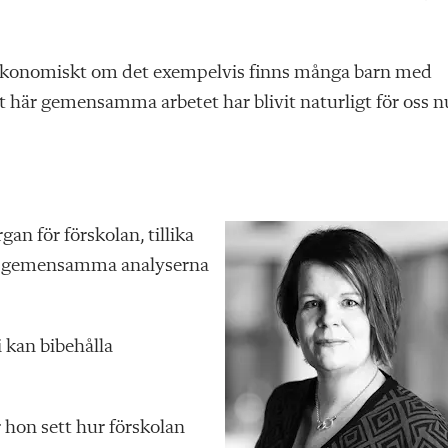
ent ekonomiskt om det exempelvis finns många barn med
t här gemensamma arbetet har blivit naturligt för oss n
an för förskolan, tillika
r de gemensamma analyserna
i kan bibehålla
 hon sett hur förskolan