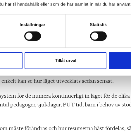
har tillhandahållit eller som de har samlat in när du har använt 
ollärare sedan 1980-talet och kom till Vivalla precis n
Inställningar
Statistik
ånga erfarenhet visste hon att förändringarna skulle gö
tt strukturerat arbetssätt, säger hon och berättar att de
Tillåt urval
 ”ta tempen”. Inför varje APT svarar personalen digital
ion och planering och om de fått rätt stöd från ledningen
e enkelt kan se hur läget utvecklats sedan senast.
system för de numera kontinuerligt in läget för de olika
antal pedagoger, sjukdagar, PUT-tid, barn i behov av stö
 som måste förändras och hur resurserna bäst fördelas, s