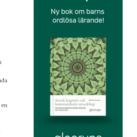
h
nda
, en
m