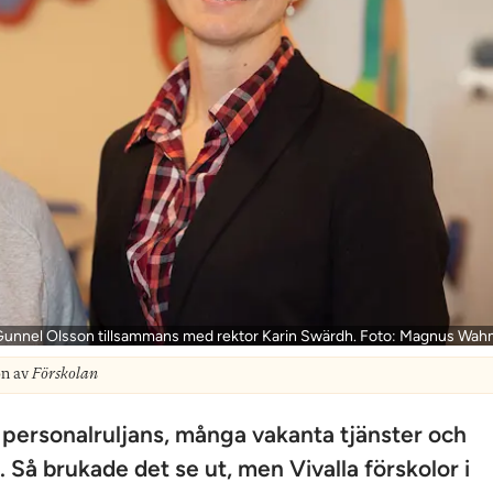
 ­G­unnel Olsson tillsammans med rektor Karin Swärdh. Foto: Magnus Wa
on av
Förskolan
 personalruljans, många vakanta tjänster och
 Så brukade det se ut, men Vivalla förskolor i