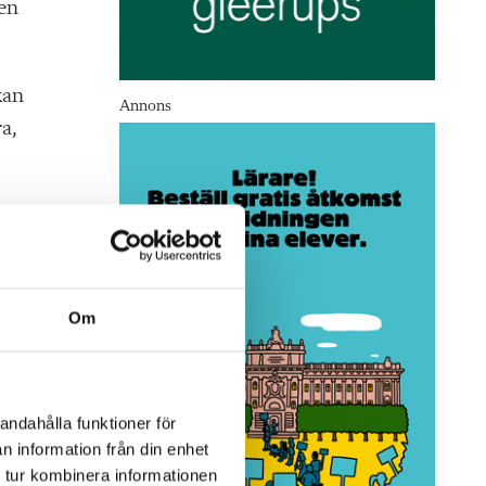
en
kan
Annons
a,
r
dag
Om
et
andahålla funktioner för
n information från din enhet
 tur kombinera informationen