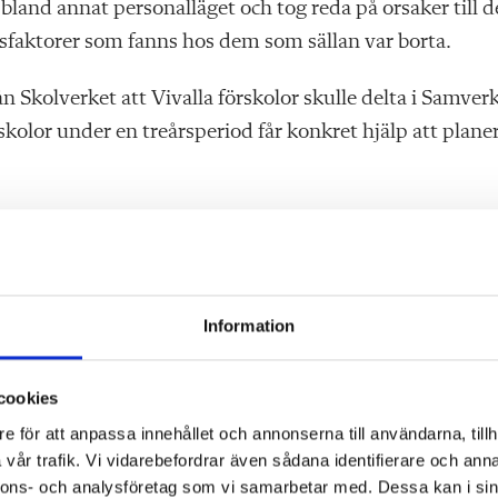
nd annat personalläget och tog reda på orsaker till d
sfaktorer som fanns hos dem som sällan var borta.
kolverket att Vivalla förskolor skulle delta i Samver
kolor under en treårsperiod får konkret hjälp att planer
 nagelfars av en utomstående, men det ger så mycket nä
värdh.
ånga olika plan. Bland annat planeras undervisningen i 
Information
d och det systematiska kvalitetsarbetet har blivit myck
cookies
e för att anpassa innehållet och annonserna till användarna, tillh
 arbete, från att inte ha gjort det alls till att ha
vår trafik. Vi vidarebefordrar även sådana identifierare och anna
r Karin Svärdh.
nnons- och analysföretag som vi samarbetar med. Dessa kan i sin