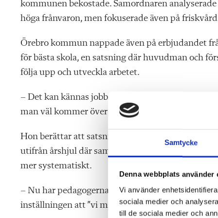
kommunen bekostade. Samordnaren analyserade bla
höga frånvaron, men fokuserade även på friskvård
Örebro kommun nappade även på erbjudandet från S
för bästa skola, en satsning där huvudman och förs
följa upp och utveckla arbetet.
– Det kan kännas jobbigt i början att ens problem
man väl kommer över den puckeln, säger Karin S
Hon berättar att satsningen haft stor effekt på m
Samtycke
utifrån årshjul där samtliga läroplansmål finns me
mer systematiskt.
Denna webbplats använder 
Vi använder enhetsidentifierar
– Nu har pedagogerna börjat arbeta med analys av sitt
sociala medier och analysera 
inställningen att ”vi måste bli ännu vassare”, säge
till de sociala medier och a