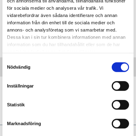
och annonserna till användarna, tillhandahålla funktioner
för sociala medier och analysera vår trafik. Vi
vidarebefordrar även sådana identifierare och annan
information från din enhet till de sociala medier och
annons- och analysföretag som vi samarbetar med.
Dessa kan i sin tur kombinera informationen med annan
information som du har tillhandahållit eller som de har
samlat in när du har använt deras tjänster.
S
Nödvändig
a
m
t
Hur hanterar jag ansvaret för barnens
Inställningar
y
säkerhet?
c
DILEMMAT
Studenten: ”Hur ska jag förhålla
k
Statistik
mig till allt otäckt som kan hända?”
e
s
Marknadsföring
v
Marie Eriksson:
Ibland är
a