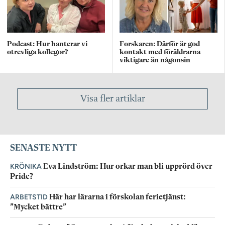
Podcast: Hur hanterar vi
Forskaren: Därför är god
otrevliga kollegor?
kontakt med föräldrarna
viktigare än någonsin
Visa fler artiklar
SENASTE NYTT
KRÖNIKA
Eva Lindström: Hur orkar man bli upprörd över
Pride?
ARBETSTID
Här har lärarna i förskolan ferietjänst:
”Mycket bättre”