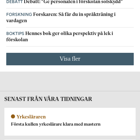
DEBATT
Debatt: ”Ge personalen i förskolan solskydd”
FORSKNING
Forskaren: Så får du in språkträning i
vardagen
BOKTIPS
Hennes bok ger olika perspektiv på lek i
förskolan
Visa fler
SENAST FRÅN VÅRA TIDNINGAR
Yrkesläraren
Första kullen yrkeslärare klara med mastern