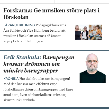
Forskarna: Ge musiken större plats i
förskolan
LÄRARUTBILDNING
Pedagogikforskarna
Åsa Sahlée och Ylva Holmberg befarar att
musiken i förskolan utarmas då ämnet
krympt i lärarutbildningen.
Erik Stenkula:
Barnpengen
krossar drömmen om
mindre barngrupper
KRÖNIKA
Har du hört talas om barnpengen?
Med den krossar man effektivt varje
förskollärares dröm om barngrupper med färre
antal barn, även när barnkullarna minskar,
skriver Erik Stenkula.