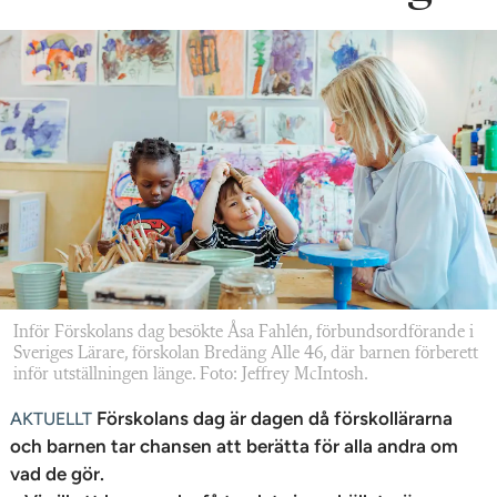
n
Inför Förskolans dag besökte Åsa Fahlén, förbundsordförande i
Sveriges Lärare, förskolan Bredäng Alle 46, där barnen förberett
inför utställningen länge. Foto: Jeffrey McIntosh.
Förskolans dag är dagen då förskollärarna
AKTUELLT
och barnen tar chansen att berätta för alla andra om
vad de gör.