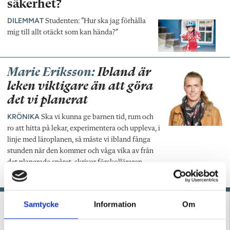
säkerhet?
DILEMMAT
Studenten: ”Hur ska jag förhålla
mig till allt otäckt som kan hända?”
Marie Eriksson:
Ibland är
leken viktigare än att göra
det vi planerat
KRÖNIKA
Ska vi kunna ge barnen tid, rum och
ro att hitta på lekar, experimentera och uppleva, i
linje med läroplanen, så måste vi ibland fånga
stunden när den kommer och våga vika av från
det planerade spåret, skriver förskolläraren
Marie Eriksson.
Samtycke
Information
Om