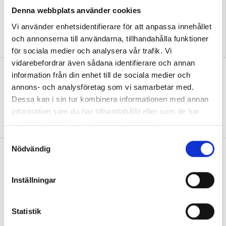
Denna webbplats använder cookies
Vi använder enhetsidentifierare för att anpassa innehållet
Podcast: Hur skapar vi
Förskoleupprorets
och annonserna till användarna, tillhandahålla funktioner
framtidstro i förskolan?
grundare kan inte vara tyst
för sociala medier och analysera vår trafik. Vi
vidarebefordrar även sådana identifierare och annan
Så skapar Anna band till naturen med
information från din enhet till de sociala medier och
utepedagogik
annons- och analysföretag som vi samarbetar med.
Dessa kan i sin tur kombinera informationen med annan
FOKUS
”Det är viktigt att synliggöra hela
information som du har tillhandahållit eller som de har
cykeln”
samlat in när du har använt deras tjänster.
S
Nödvändig
a
Debatt: ”Förskolan är ingen isolerad ö
m
– demokrati kräver granskning”
t
Inställningar
DEBATT
En trygg profession i förskolan kan
y
lyssna på kritik, värdera den och sedan välja
c
att antingen ändra något eller stå fast vid sitt
k
Statistik
beslut med sakliga argument, skriver Linda
e