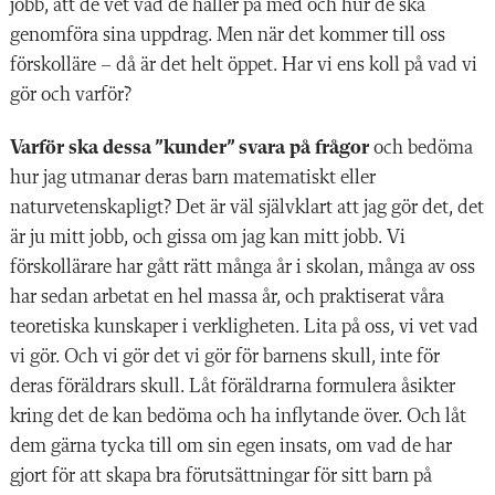
jobb, att de vet vad de håller på med och hur de ska
genomföra sina uppdrag. Men när det kommer till oss
förskolläre – då är det helt öppet. Har vi ens koll på vad vi
gör och varför?
Varför ska dessa ”kunder” svara på frågor
och bedöma
hur jag utmanar deras barn matematiskt eller
naturvetenskapligt? Det är väl självklart att jag gör det, det
är ju mitt jobb, och gissa om jag kan mitt jobb. Vi
förskollärare har gått rätt många år i skolan, många av oss
har sedan arbetat en hel massa år, och praktiserat våra
teoretiska kunskaper i verkligheten. Lita på oss, vi vet vad
vi gör. Och vi gör det vi gör för barnens skull, inte för
deras föräldrars skull. Låt föräldrarna formulera åsikter
kring det de kan bedöma och ha inflytande över. Och låt
dem gärna tycka till om sin egen insats, om vad de har
gjort för att skapa bra förutsättningar för sitt barn på