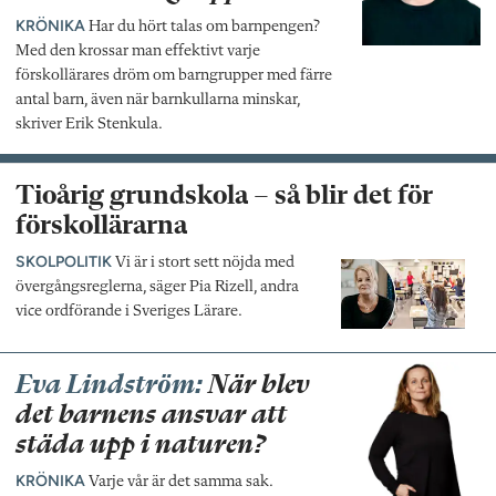
KRÖNIKA
Har du hört talas om barnpengen?
Med den krossar man effektivt varje
förskollärares dröm om barngrupper med färre
antal barn, även när barnkullarna minskar,
skriver Erik Stenkula.
Tioårig grundskola – så blir det för
förskollärarna
SKOLPOLITIK
Vi är i stort sett nöjda med
övergångsreglerna, säger Pia Rizell, andra
vice ordförande i Sveriges Lärare.
Eva Lindström:
När blev
det barnens ansvar att
städa upp i naturen?
KRÖNIKA
Varje vår är det samma sak.