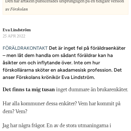
n
Den här artikeln publicerades ursprungligen på en tidigare version
av
Förskolan
Eva Lindström
25 APR 2022
Det är inget fel på föräldraenkäter
FÖRÄLDRAKONTAKT
– men låt dem handla om sådant föräldrar kan ha
åsikter om och inflytande över. Inte om hur
förskollärarna sköter en akadamesisk profession. Det
anser Förskolans krönikör Eva Lindström.
Det finns ta mig tusan
inget dummare än brukarenkäter.
Har alla kommuner dessa enkäter? Vem har kommit på
dem? Vem?
Jag har några frågor. En av de stora utmaningarna i