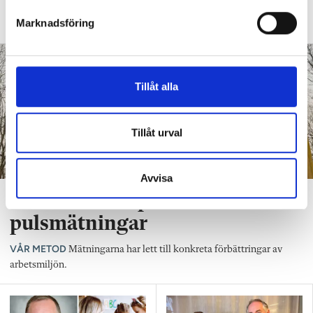
Wångdahl, bebyggelseantikvarie och
s
förälder.
Marknadsföring
v
a
l
Tillåt alla
Tillåt urval
Avvisa
De håller koll på stressen med
pulsmätningar
VÅR METOD
Mätningarna har lett till konkreta förbättringar av
arbetsmiljön.