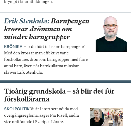
krympt i lärarutbildningen.
Erik Stenkula:
Barnpengen
krossar drömmen om
mindre barngrupper
KRÖNIKA
Har du hört talas om barnpengen?
Med den krossar man effektivt varje
förskollärares dröm om barngrupper med färre
antal barn, även när barnkullarna minskar,
skriver Erik Stenkula.
Tioårig grundskola – så blir det för
förskollärarna
SKOLPOLITIK
Vi är i stort sett nöjda med
övergångsreglerna, säger Pia Rizell, andra
vice ordförande i Sveriges Lärare.