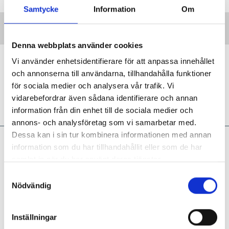
Samtycke
Information
Om
Denna webbplats använder cookies
Hur hanterar jag ansvaret för barnens
Vi använder enhetsidentifierare för att anpassa innehållet
säkerhet?
och annonserna till användarna, tillhandahålla funktioner
för sociala medier och analysera vår trafik. Vi
DILEMMAT
Studenten: ”Hur ska jag förhålla
vidarebefordrar även sådana identifierare och annan
mig till allt otäckt som kan hända?”
information från din enhet till de sociala medier och
annons- och analysföretag som vi samarbetar med.
Dessa kan i sin tur kombinera informationen med annan
Marie Eriksson:
Ibland är
information som du har tillhandahållit eller som de har
leken viktigare än att göra
samlat in när du har använt deras tjänster.
det vi planerat
S
Nödvändig
KRÖNIKA
Ska vi kunna ge barnen tid, rum och
a
ro att hitta på lekar, experimentera och uppleva, i
m
linje med läroplanen, så måste vi ibland fånga
t
Inställningar
stunden när den kommer och våga vika av från
y