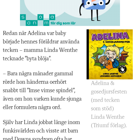
Redan när Adelina var baby
började hennes föräldrar använda
tecken – mamma Linda Wenthe
tecknade ”byta blöja”.
– Bara några månader gammal
rörde hon händerna oerhört
Adelina &
snabbt till ”Imse vimse spindel”,
gosedjursfesten
även om hon varken kunde sjunga
(med tecken
eller formulera några ord.
som stöd)
Linda Wenthe
Själv har Linda jobbat länge inom
(Triumf förlag).
funkisvärlden och visste att barn
med Downs syndrom ofta har