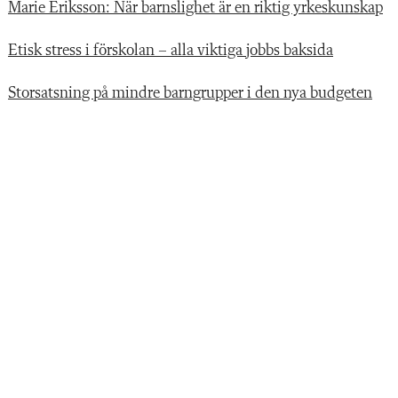
Marie Eriksson: När barnslighet är en riktig yrkeskunskap
Etisk stress i förskolan – alla viktiga jobbs baksida
Storsatsning på mindre barngrupper i den nya budgeten