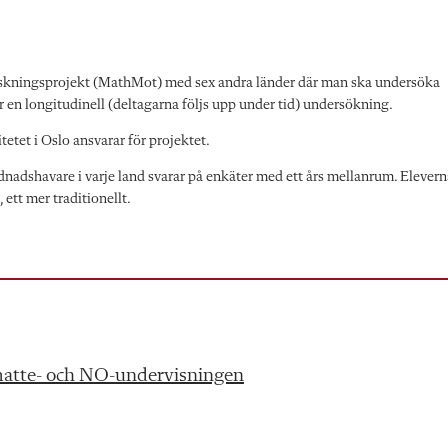
forskningsprojekt (MathMot) med sex andra länder där man ska undersöka
r en longitudinell (deltagarna följs upp under tid) undersökning.
etet i Oslo ansvarar för projektet.
vårdnadshavare i varje land svarar på enkäter med ett års mellanrum. Elever
ett mer traditionellt.
i matte- och NO-undervisningen