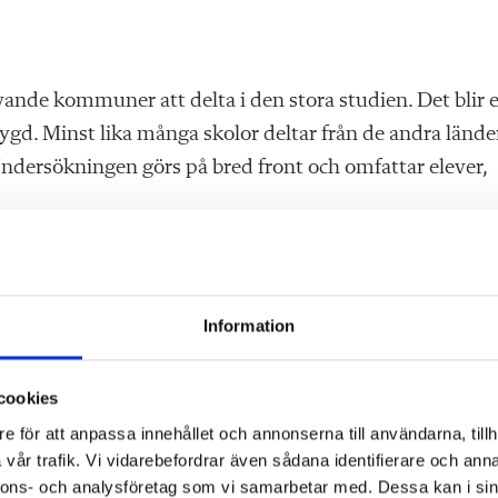
nde kommuner att delta i den stora studien. Det blir e
bygd. Minst lika många skolor deltar från de andra länd
Undersökningen görs på bred front och omfattar elever,
ns matematiska motivation under grundskolans tidiga år
e perspektiv (mellan olika länder).
Information
cookies
ångsrika vägar för att öka och behålla motivationen för
e för att anpassa innehållet och annonserna till användarna, tillh
vår trafik. Vi vidarebefordrar även sådana identifierare och anna
nnons- och analysföretag som vi samarbetar med. Dessa kan i sin
rnens motivation i matematik. Som till exempel