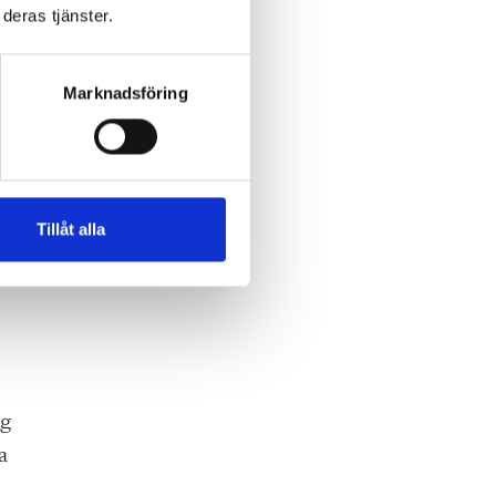
deras tjänster.
r
Marknadsföring
 i
Tillåt alla
ig
a