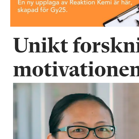
n
Unikt forskn
motivationen