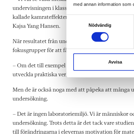
med annan information som du 
undervisningen i klassrummet, relationen till lära
kallade kamrateffekter. Det ska också bli intressan
S
Nödvändig
a
Kajsa Yang Hansen.
m
t
När resultatet från undersökningarna är klart, ko
y
fokusgrupper för att få hjälp att översätta resultate
c
k
Avvisa
– Om det till exempel visat sig att vissa metoder el
e
utveckla praktiska verktyg för lärare att använda i
s
v
Men de är också noga med att påpeka att många un
a
l
undersökning.
– Det är ingen laboratoriemiljö. Vi är människor o
undersökning. Trots detta är det tack vare studien
till förändringarna i elevernas motivation för ma