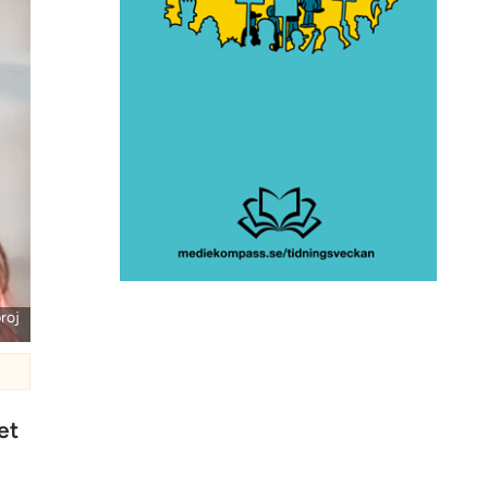
roj
et