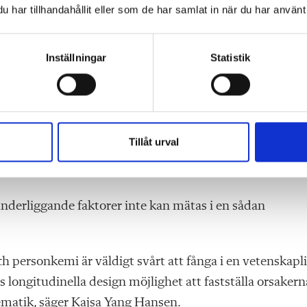
har tillhandahållit eller som de har samlat in när du har använt 
ren och skolan, attityden hos föräldrarna, men också så
t att se om det finns skillnader mellan olika länder, säge
Inställningar
Statistik
mmer forskarna att samla några av de deltagande lärarna
t till praktiska verktyg.
Tillåt urval
ler praktiker funkat bra, kan vi få hjälp av lärarna att
 sina klassrum, säger Cecilia Thorsen.
derliggande faktorer inte kan mätas i en sådan
ch personkemi är väldigt svårt att fånga i en vetenskapl
s longitudinella design möjlighet att fastställa orsakern
tematik, säger Kajsa Yang Hansen.