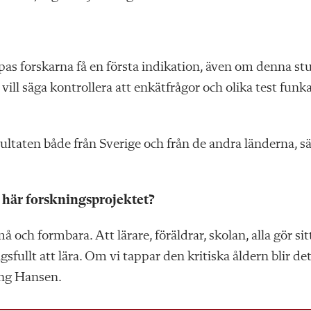
ppas forskarna få en första indikation, även om denna st
 vill säga kontrollera att enkätfrågor och olika test funk
sultaten både från Sverige och från de andra länderna, s
et här forskningsprojektet?
å och formbara. Att lärare, föräldrar, skolan, alla gör sit
fullt att lära. Om vi tappar den kritiska åldern blir de
ang Hansen.