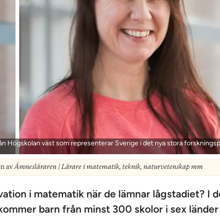
ån Högskolan väst som representerar Sverige i det nya stora forskningsp
on av
Ämnesläraren | Lärare i matematik, teknik, naturvetenskap mm
tion i matematik när de lämnar lågstadiet? I d
ommer barn från minst 300 skolor i sex länder