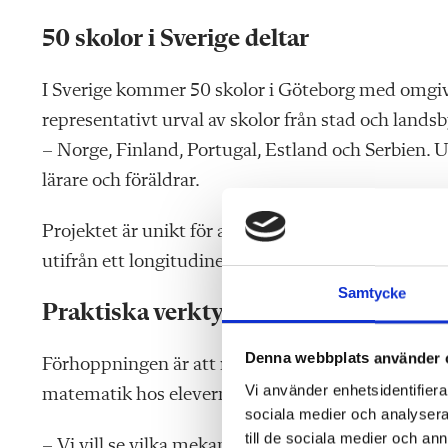
50 skolor i Sverige deltar
I Sverige kommer 50 skolor i Göteborg med omgiva
representativt urval av skolor från stad och lands
– Norge, Finland, Portugal, Estland och Serbien. 
lärare och föräldrar.
Projektet är unikt för att det fokuserar på barne
utifrån ett longitudinellt (över tid) och jämförand
Samtycke
Praktiska verktyg för klassrummet?
Denna webbplats använder 
Förhoppningen är att resultatet kan visa på framg
Vi använder enhetsidentifierar
matematik hos eleverna.
sociala medier och analysera 
till de sociala medier och a
– Vi vill se vilka mekanismer som finns bakom ba