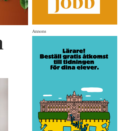
Annons
m