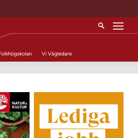
M
e
n
Folkhögskolan
Vi Vägledare
y