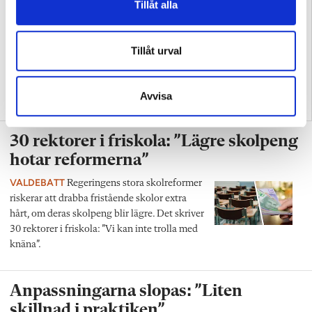
Tillåt alla
Tillåt urval
”Det krävs mindre
”Skolans halvblindhet botas
Avvisa
kreativitet av mina elever”
inte med ännu en reform”
30 rektorer i friskola: ”Lägre skolpeng
hotar reformerna”
VALDEBATT
Regeringens stora skolreformer
riskerar att drabba fristående skolor extra
hårt, om deras skolpeng blir lägre. Det skriver
30 rektorer i friskola: ”Vi kan inte trolla med
knäna”.
Anpassningarna slopas: ”Liten
skillnad i praktiken”