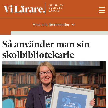
GES UT AV
T
SVERIGES
LÄRARE
M
i
e
l
Visa alla ämnessidor
n
l
y
s
t
Så använder man sin
a
skolbibliotekarie
r
t
s
i
d
a
n