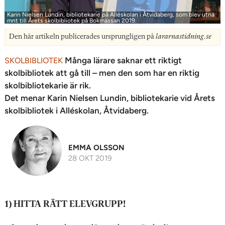
Karin Nielsen Lundin, bibliotekarie på Alléskolan i Åtvidaberg, som blev utnä
mnt till Årets skolbibliotek på Bokmässan 2019.
Den här artikeln publicerades ursprungligen på
lararnastidning.se
Många lärare saknar ett riktigt
SKOLBIBLIOTEK
skolbibliotek att gå till – men den som har en riktig
skolbibliotekarie är rik.
Det menar Karin Nielsen Lundin, bibliotekarie vid Årets
skolbibliotek i Alléskolan, Åtvidaberg.
EMMA OLSSON
28 OKT 2019
1) HITTA RÄTT ELEVGRUPP!