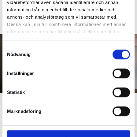
etiketter på barn”
vidarebefordrar även sådana identifierare och annan
information från din enhet till de sociala medier och
DEBATT
Så arbetar läraren för social och
annons- och analysföretag som vi samarbetar med.
emotionell kompetens
Dessa kan i sin tur kombinera informationen med annan
information som du har tillhandahållit eller som de har
samlat in när du har använt deras tjänster.
S
Nödvändig
a
m
t
Inställningar
y
c
k
Statistik
e
”Vi accepterar slitna och
s
underfinansierade skolor”
Marknadsföring
v
a
DEBATT
Hårda orden om kommunerna – vill förstatliga skolan
l