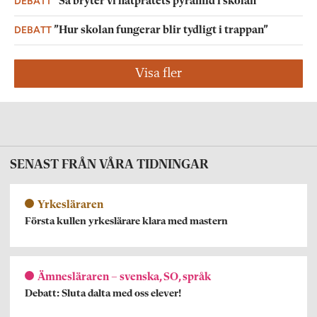
DEBATT
”Så bryter vi hatpratets pyramid i skolan”
DEBATT
”Hur skolan fungerar blir tydligt i trappan”
Visa fler
SENAST FRÅN VÅRA TIDNINGAR
Yrkesläraren
Första kullen yrkeslärare klara med mastern
Ämnesläraren – svenska, SO, språk
Debatt: Sluta dalta med oss elever!