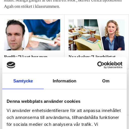
snällt. Många gånger är det bara ett svek”, skriver Ulrica Björkblom
Agah om stöket i klassrummen.
Replik: ”Vi vet hur man
Nya skolan: ”Lärarhjärtat
skapar effektiv inlärning”
hoppas på bättre villkor"
Test: Hur klarar du ditt första år som
Samtycke
Information
Om
ny lärare?
QUIZ
15 verklighetsnära situationer – från att
Denna webbplats använder cookies
hitta ditt första jobb till skolavslutningen.
Vi använder enhetsidentifierare för att anpassa innehållet
och annonserna till användarna, tillhandahålla funktioner
Diagnoserna: ”Vi bör sluta sätta
för sociala medier och analysera vår trafik. Vi