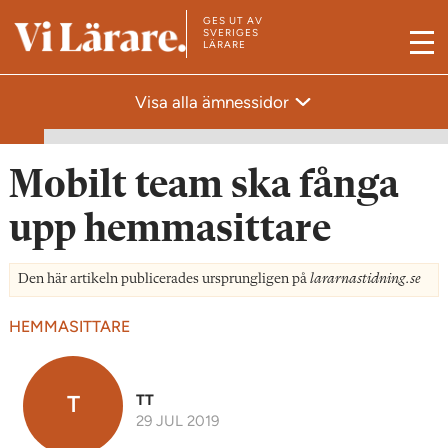
GES UT AV
T
SVERIGES
LÄRARE
M
i
e
l
Visa alla ämnessidor
n
l
y
s
t
Mobilt team ska fånga
a
upp hemmasittare
r
t
Den här artikeln publicerades ursprungligen på
lararnastidning.se
s
i
HEMMASITTARE
d
a
n
T
TT
29 JUL 2019