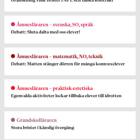
Granskning visar brister i APL och falska kontrakt
Ämnesläraren – svenska, SO, språk
Debatt: Sluta dalta med oss elever!
Ämnesläraren – matematik, NO, teknik
Debatt: Matten stänger dörren för många komvuxelever
Ämnesläraren – praktisk-estetiska
Egenvalda aktiviteter lockar tillbaka elever till idrotten
Grundskolläraren
Stora brister i känslig övergång