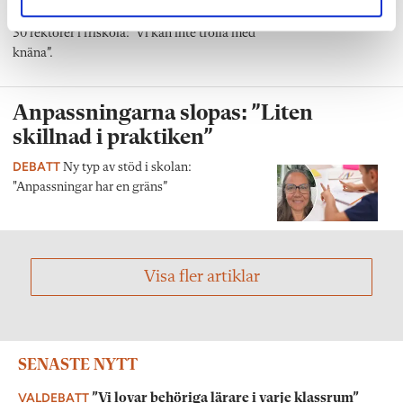
hårt, om deras skolpeng blir lägre. Det skriver
30 rektorer i friskola: ”Vi kan inte trolla med
knäna”.
Anpassningarna slopas: ”Liten
skillnad i praktiken”
DEBATT
Ny typ av stöd i skolan:
"Anpassningar har en gräns”
Visa fler artiklar
SENASTE NYTT
VALDEBATT
”Vi lovar behöriga lärare i varje klassrum”