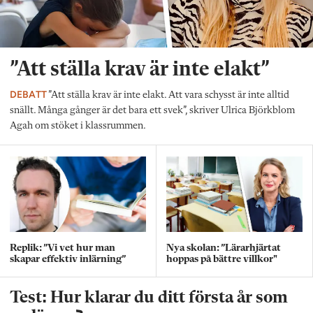
”Att ställa krav är inte elakt”
DEBATT
”Att ställa krav är inte elakt. Att vara schysst är inte alltid
snällt. Många gånger är det bara ett svek”, skriver Ulrica Björkblom
Agah om stöket i klassrummen.
Replik: ”Vi vet hur man
Nya skolan: ”Lärarhjärtat
skapar effektiv inlärning”
hoppas på bättre villkor"
Test: Hur klarar du ditt första år som