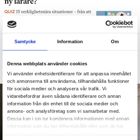
ny lärare?
QUIZ
15 verklighetsnära situationer – från att
hitta ditt första jobb till skolavslutningen.
Samtycke
Information
Om
Diagnoserna: ”Vi bör sluta sätta
etiketter på barn”
DEBATT
Så arbetar läraren för social och
Denna webbplats använder cookies
emotionell kompetens
Vi använder enhetsidentifierare för att anpassa innehållet
och annonserna till användarna, tillhandahålla funktioner
för sociala medier och analysera vår trafik. Vi
vidarebefordrar även sådana identifierare och annan
information från din enhet till de sociala medier och
annons- och analysföretag som vi samarbetar med.
Dessa kan i sin tur kombinera informationen med annan
information som du har tillhandahållit eller som de har
samlat in när du har använt deras tjänster.