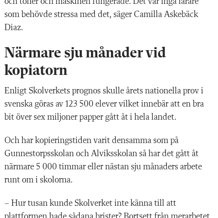
och toner och maskinen fungerade. Det var inga lärare
som behövde stressa med det, säger Camilla Askebäck
Diaz.
Närmare sju månader vid
kopiatorn
Enligt Skolverkets prognos skulle årets nationella prov i
svenska göras av 123 500 elever vilket innebär att en bra
bit över sex miljoner papper gått åt i hela landet.
Och har kopieringstiden varit densamma som på
Gunnestorpsskolan och Alviksskolan så har det gått åt
närmare 5 000 timmar eller nästan sju månaders arbete
runt om i skolorna.
– Hur tusan kunde Skolverket inte känna till att
plattformen hade sådana brister? Bortsett från merarbetet