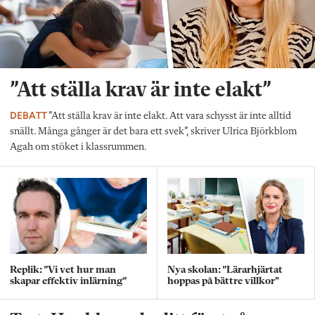
”Att ställa krav är inte elakt”
DEBATT
”Att ställa krav är inte elakt. Att vara schysst är inte alltid
snällt. Många gånger är det bara ett svek”, skriver Ulrica Björkblom
Agah om stöket i klassrummen.
Replik: ”Vi vet hur man
Nya skolan: ”Lärarhjärtat
skapar effektiv inlärning”
hoppas på bättre villkor"