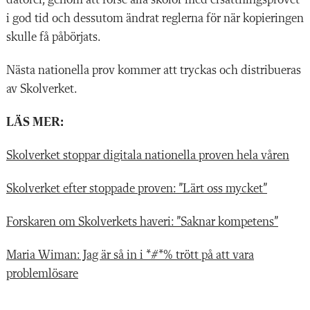
datorer, genom att förse alla skolor med ersättningsprovet
i god tid och dessutom ändrat reglerna för när kopieringen
skulle få påbörjats.
Nästa nationella prov kommer att tryckas och distribueras
av Skolverket.
LÄS MER:
Skolverket stoppar digitala nationella proven hela våren
Skolverket efter stoppade proven: ”Lärt oss mycket”
Forskaren om Skolverkets haveri: ”Saknar kompetens”
Maria Wiman: Jag är så in i *#*% trött på att vara
problemlösare