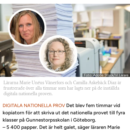
Foto: Adobe Stock/Vi Lärare
Lärarna Marie Unéus Vänerfors och Camilla Askebäck Diaz är
frustrerade över alla timmar som har lagts ner på de inställda
digitala nationella proven.
Det blev fem timmar vid
DIGITALA NATIONELLA PROV
kopiatorn för att skriva ut det nationella provet till fyra
klasser på Gunnestorpsskolan i Göteborg.
– 5 400 papper. Det är helt galet, säger läraren Marie