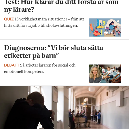
Test: Hur klarar du ditt första år som
ny lärare?
QUIZ
15 verklighetsnära situationer – från att
hitta ditt första jobb till skolavslutningen.
Diagnoserna: ”Vi bör sluta sätta
etiketter på barn”
DEBATT
Så arbetar läraren för social och
emotionell kompetens