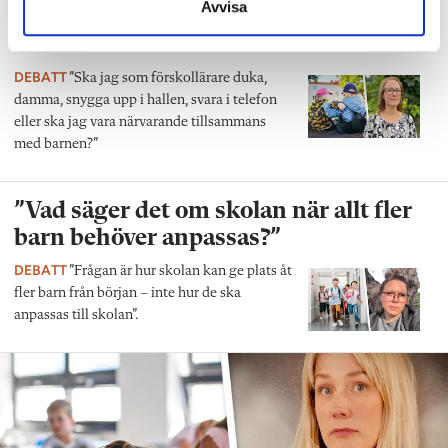
Avvisa
”Vad ska vår tid räcka till på
förskolan?”
DEBATT
”Ska jag som förskollärare duka,
damma, snygga upp i hallen, svara i telefon
eller ska jag vara närvarande tillsammans
med barnen?”
”Vad säger det om skolan när allt fler
barn behöver anpassas?”
DEBATT
”Frågan är hur skolan kan ge plats åt
fler barn från början – inte hur de ska
anpassas till skolan”.