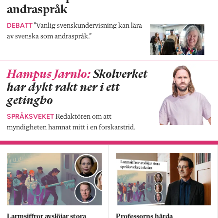
andraspråk
DEBATT
”Vanlig svenskundervisning kan lära
av svenska som andraspråk.”
Hampus Jarnlo:
Skolverket
har dykt rakt ner i ett
getingbo
SPRÅKSVEKET
Redaktören om att
myndigheten hamnat mitt i en forskarstrid.
Larmsiffror avslöjar stora
Professorns hårda