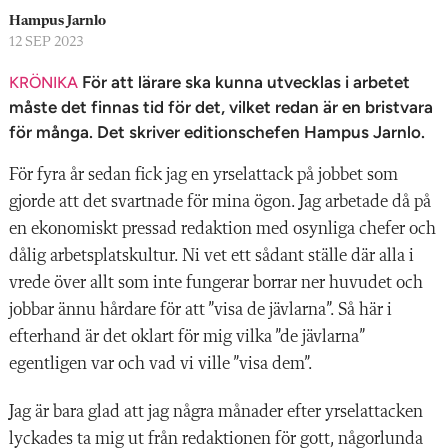
n
Hampus Jarnlo
12 SEP 2023
För att lärare ska kunna utvecklas i arbetet
KRÖNIKA
måste det finnas tid för det, vilket redan är en bristvara
för många. Det skriver editionschefen Hampus Jarnlo.
För fyra år sedan fick jag en yrselattack på jobbet som
gjorde att det svartnade för mina ögon. Jag arbetade då på
en ekonomiskt pressad redaktion med osynliga
chefer och
dålig arbetsplats­kul
tur. Ni vet ett sådant ställe där alla i
vrede över allt som inte fungerar borrar ner huvudet och
jobbar ännu hårdare för att ”visa de jävlarna”. Så här i
efterhand är det oklart för mig vilka ”de jävlarna”
egentligen var och vad vi ville ”visa dem”.
Jag är bara glad att jag några månader efter yrselattacken
lyckades ta mig ut från
redaktionen för gott, någorlunda