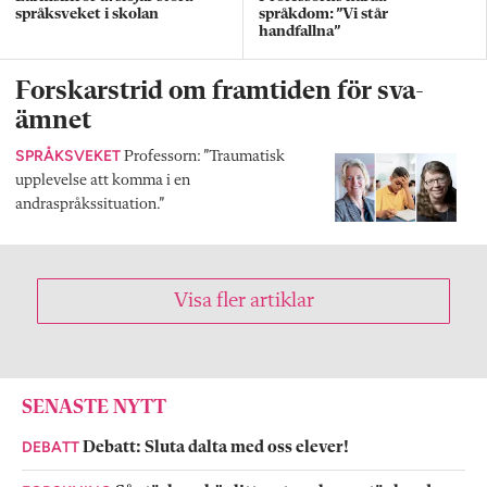
språksveket i skolan
språkdom: ”Vi står
handfallna”
Forskarstrid om framtiden för sva-
ämnet
SPRÅKSVEKET
Professorn: ”Traumatisk
upplevelse att komma i en
andraspråkssituation.”
Visa fler artiklar
SENASTE NYTT
DEBATT
Debatt: Sluta dalta med oss elever!