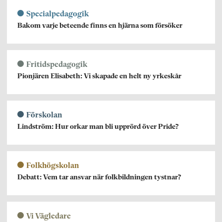
Specialpedagogik
Bakom varje beteende finns en hjärna som försöker
Fritidspedagogik
Pionjären Elisabeth: Vi skapade en helt ny yrkeskår
Förskolan
Lindström: Hur orkar man bli upprörd över Pride?
Folkhögskolan
Debatt: Vem tar ansvar när folkbildningen tystnar?
Vi Vägledare