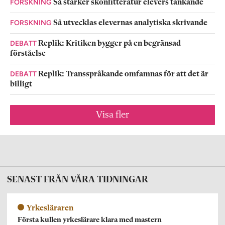
FORSKNING
Så stärker skönlitteratur elevers tänkande
FORSKNING
Så utvecklas elevernas analytiska skrivande
DEBATT
Replik: Kritiken bygger på en begränsad
förståelse
DEBATT
Replik: Transspråkande omfamnas för att det är
billigt
Visa fler
SENAST FRÅN VÅRA TIDNINGAR
Yrkesläraren
Första kullen yrkeslärare klara med mastern