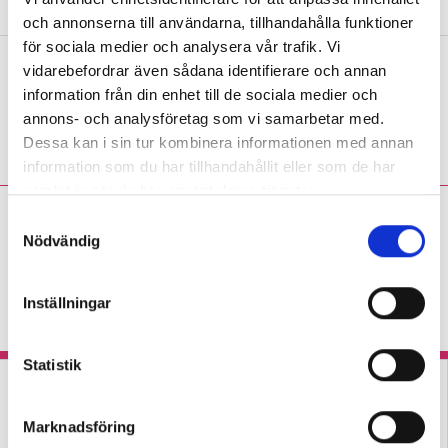
och annonserna till användarna, tillhandahålla funktioner
för sociala medier och analysera vår trafik. Vi
Tre språklärare om diktamen
vidarebefordrar även sådana identifierare och annan
information från din enhet till de sociala medier och
PANELEN
”I engelska är den uppenbara
annons- och analysföretag som vi samarbetar med.
vinsten att de både lyssnar och antecknar.”
Dessa kan i sin tur kombinera informationen med annan
information som du har tillhandahållit eller som de har
samlat in när du har använt deras tjänster.
Fredrik Sandström:
S
Tydliga delmål kan få
Nödvändig
a
igång elevernas läsning
m
t
KRÖNIKA
Inställningar
Svenskläraren om hur han fick eleven
y
att ta kontroll över sin hjärna.
c
k
Statistik
e
s
Marknadsföring
v