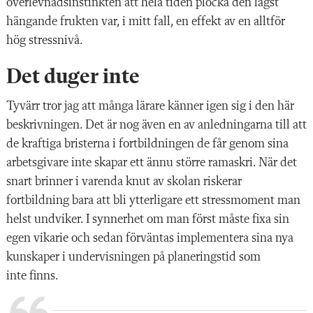
överlevnadsinstinkten att hela tiden plocka den lägst
hängande frukten var, i mitt fall, en effekt av en alltför
hög stressnivå.
Det duger inte
Tyvärr tror jag att många lärare kän
ner igen sig i den här
beskrivningen. Det är nog även en av anledningarna till att
de kraftiga bristerna i fortbildningen de får genom sina
arbetsgivare inte skapar ett ännu större ramaskri. När det
snart brinner i varenda knut av skolan riskerar
fortbildning bara att bli ytterligare ett stressmoment man
helst undviker. I synnerhet om man först måste fixa sin
egen vikarie och sedan
förväntas implementera sina nya
kunska
per i undervisningen på planeringstid som
inte finns.