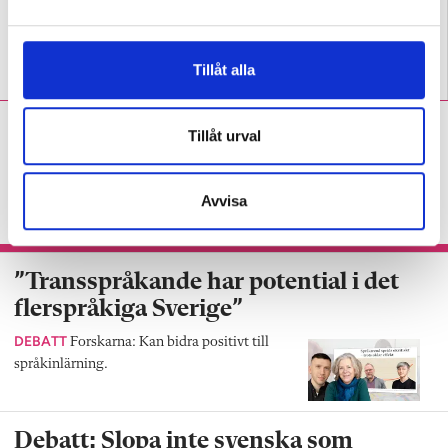
a
l
Nordiska språk stärker
Debatt: Onyanserat om
Tillåt alla
förståelsen för våra rötter
transspråkande pedagogik
Emilia Friberg:
Just nu vill
Tillåt urval
jag bara dö
rättningsdöden
Avvisa
KRÖNIKA
”Varför blir det så här varje år?”
”Transspråkande har potential i det
flerspråkiga Sverige”
DEBATT
Forskarna: Kan bidra positivt till
språkinlärning.
Debatt: Slopa inte svenska som