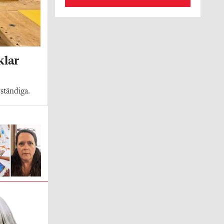
klar
vständiga.