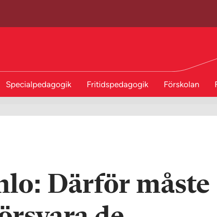
Specialpedagogik
Fritidspedagogik
Förskolan
nlo: Därför måste