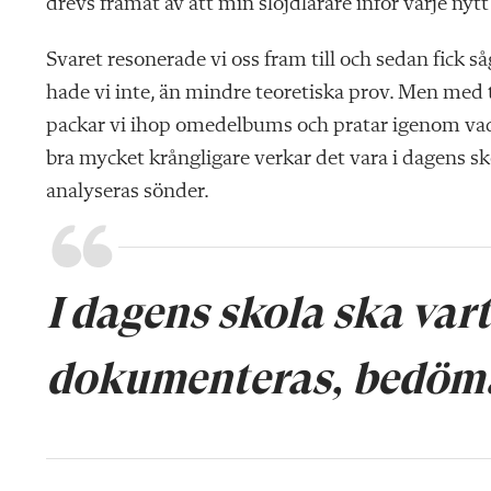
drevs framåt av att min slöjdlärare inför varje nyt
Svaret resonerade vi oss fram till och sedan fick
hade vi inte, än mindre teoretiska prov. Men med t
packar vi ihop omedelbums och pratar igenom vad vi
bra mycket krångligare verkar det vara i dagens
analyseras sönder.
I dagens skola ska va
dokumenteras, bedöma