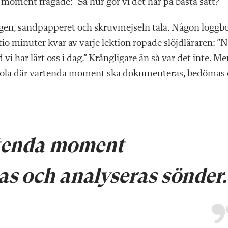
t moment frågade: ”Så hur gör vi det här på bästa sätt?”
 sågen, sandpapperet och skruvmejseln tala. Någon loggb
io minuter kvar av varje lektion ropade slöjdläraren: ”
 har lärt oss i dag.” Krångligare än så var det inte. Me
 skola där vartenda moment ska dokumenteras, bedömas
rtenda moment
s och analyseras sönder