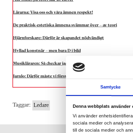
Lärarna: Visa oss och våra ämnen respekt!
De praktisk-estetiska ämnena svämmar över – av teori
Hjärnforskare: Därför är skapandet nödvändigt
Hyllad konstnär – men bara D i bild
Musikläraren: Så checkar jag av teorin i praktiken
Jarnlo: Därför måste vi försvara de praktisk-estetiska ämnena!
Samtycke
Taggar:
Ledare
Denna webbplats använder 
Vi använder enhetsidentifierar
sociala medier och analysera 
till de sociala medier och a