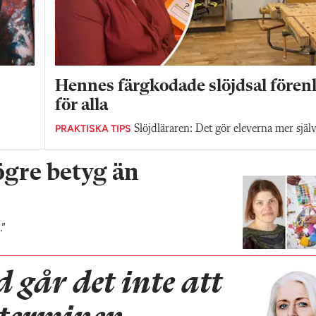
Hennes färgkodade slöjdsal fören
för alla
PRAKTISKA TIPS
Slöjdläraren: Det gör eleverna mer själ
ögre betyg än
.”
d går det inte att