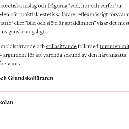
eoretiska inslag och frågorna ”vad, hur och varför” är
Men när praktisk-estetiska lärare reflexmässigt försvara
tte” eller ”bild och slöjd är språkämnen” visar det mes
nns ganska ängsligt.
tt mobilstirrande och
stillasittande
folk med
tummen mit
– argument för att varenda sekund av den hårt ansatta
försvaras.
och Grundskolläraren
skolan