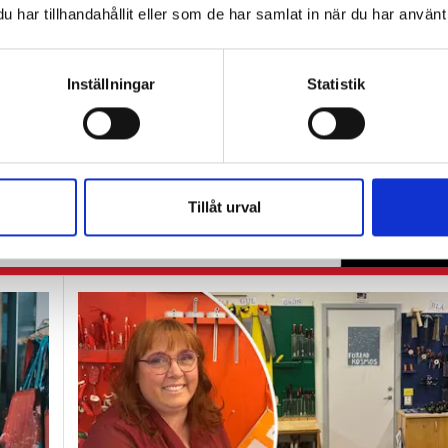
har tillhandahållit eller som de har samlat in när du har använt 
hämtning
Inställningar
Statistik
r är en
Tillåt urval
gånger som helst under en arbetsdag.