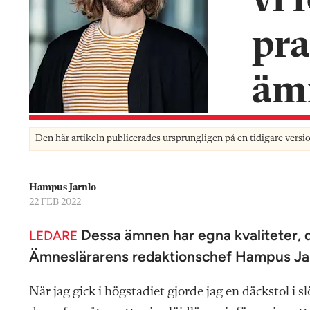
vi 
n
pra
äm
Den här artikeln publicerades ursprungligen på en tidigare versi
Hampus Jarnlo
22 FEB 2022
Dessa ämnen har egna kvaliteter, 
LEDARE
Ämneslärarens redaktionschef Hampus Jar
När jag gick i högstadiet gjorde jag en däckstol i