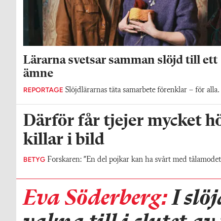
Lärarna svetsar samman slöjd till ett
ämne
REPORTAGE
Slöjdlärarnas täta samarbete förenklar – för alla.
Därför får tjejer mycket h
killar i bild
BETYG
Forskaren: ”En del pojkar kan ha svårt med tålamodet
Eva Söderberg:
I slöj