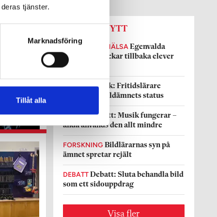
deras tjänster.
SENASTE NYTT
Marknadsföring
IDROTT OCH HÄLSA
Egenvalda
aktiviteter lockar tillbaka elever
till idrotten
DEBATT
Replik: Fritidslärare
sänker inte bildämnets status
Tillåt alla
DEBATT
Debatt: Musik fungerar –
ändå används den allt mindre
FORSKNING
Bildlärarnas syn på
ämnet spretar rejält
DEBATT
Debatt: Sluta behandla bild
som ett sidouppdrag
Visa fler