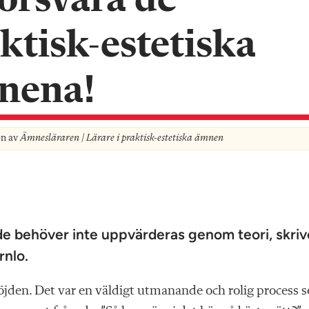
försvara de
ktisk-estetiska
nena!
on av
Ämnesläraren | Lärare i praktisk-estetiska ämnen
de behöver inte uppvärderas genom teori, skriv
nlo.
 slöjden. Det var en väldigt utmanande och rolig process