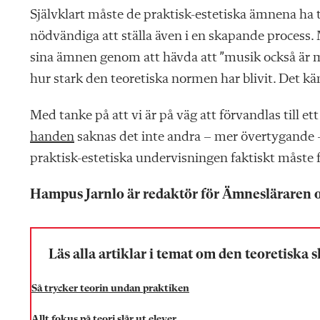
Självklart måste de praktisk-estetiska ämnena ha t
nödvändiga att ställa även i en skapande process. 
sina ämnen genom att hävda att ”musik också är ma
hur stark den teoretiska normen har blivit. Det kä
Med tanke på att vi är på väg att förvandlas till e
handen
saknas det inte andra – mer övertygande 
praktisk-estetiska undervisningen faktiskt måste 
Hampus Jarnlo är redaktör för Ämnesläraren 
Läs alla artiklar i temat om den teoretiska 
Så trycker teorin undan praktiken
Allt fokus på teori slår ut elever