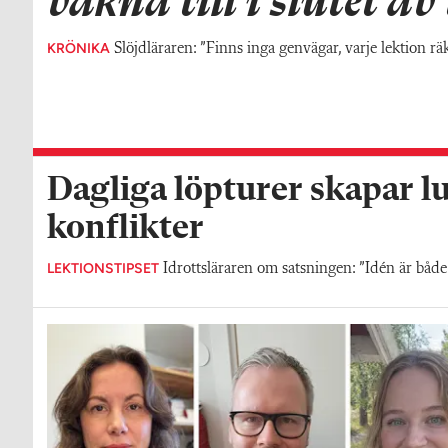
vakna till i slutet a
KRÖNIKA
Slöjdläraren: ”Finns inga genvägar, varje lektion rä
Dagliga löpturer skapar l
konflikter
LEKTIONSTIPSET
Idrottsläraren om satsningen: ”Idén är både 