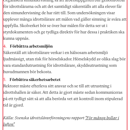
Organisera simundervisning så att arbetsuppgiften blir genomförbar
för idrottslärarna och att det samtidigt säkerställs att alla elever får
den simundervisning de har rätt till. Som undersökningen visar
upplever många idrottslärare att målen vad gäller simning är svåra att
uppfylla. Skolverket bör se över hur målen för detta ser ut i
styrdokumenten och ge tydliga direktiv för hur dessa i praktiken ska
kunna uppnås.
Förbättra arbetsmiljön
Säkerställ att idrottslärare verkar i en hälsosam arbetsmiljö
ljudmässigt, utan risk för hörselskador. Hörselskydd av olika slag bör
vara standardutrustning för idrottslärare, skyddsutrustning som
huvudmannen bör bekosta.
Förbättra säkerhetsarbetet
Rektorer måste efterleva sitt ansvar och se till att utrustning i
idrottshallen är säker. Att detta är gjort måste sedan kommuniceras
på ett tydligt sätt så att alla berörda vet att kontroll inom stipulerad
tid är gjord.
Källa: Svenska idrottslärarföreningens rapport
”
För många bollar i
luften
”