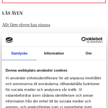
LÄS ÄVEN
Allt färre elever kan simma
Skytte: Har elevernas uppförande påverkan på deras
betyg?
Samtycke
Information
Om
Hon vill att det tävlas på rätt sätt i idrotten
Bollsporten som får alla att vilja delta
Denna webbplats använder cookies
Så vill professorn att idrottsämnet förändras
Vi använder enhetsidentifierare för att anpassa innehållet
och annonserna till användarna, tillhandahålla funktioner
för sociala medier och analysera vår trafik. Vi
Taggar:
vidarebefordrar även sådana identifierare och annan
Idrott och hälsa
information från din enhet till de sociala medier och
annons- och analysföretag som vi samarbetar med.