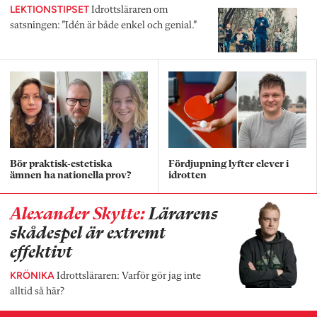
LEKTIONSTIPSET
Idrottsläraren om
satsningen: ”Idén är både enkel och genial.”
Bör praktisk-estetiska
Fördjupning lyfter elever i
ämnen ha nationella prov?
idrotten
Alexander Skytte:
Lärarens
skådespel är extremt
effektivt
KRÖNIKA
Idrottsläraren: Varför gör jag inte
alltid så här?