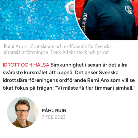
n
Rami Aro är idrottslärare och ordförande för Svenska
idrottslärar­föreningen. Foto: Adobe stock och privat
Simkunnighet i sexan är det allra
IDROTT OCH HÄLSA
svåraste kursmålet att uppnå. Det anser Svenska
idrottslärarföreningens ordförande Rami Aro som vill se
ökat fokus på frågan: ”Vi måste få fler timmar i simhall.”
PÅHL RUIN
7 FEB 2023