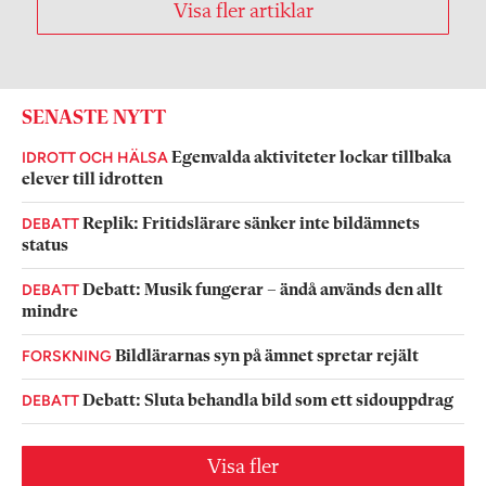
Visa fler artiklar
SENASTE NYTT
IDROTT OCH HÄLSA
Egenvalda aktiviteter lockar tillbaka
elever till idrotten
DEBATT
Replik: Fritidslärare sänker inte bildämnets
status
DEBATT
Debatt: Musik fungerar – ändå används den allt
mindre
FORSKNING
Bildlärarnas syn på ämnet spretar rejält
DEBATT
Debatt: Sluta behandla bild som ett sidouppdrag
Visa fler