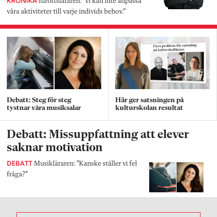
KRÖNIKA
Idrottsläraren: ”vi kan inte anpassa
våra aktiviteter till varje individs behov.”
Debatt: Steg för steg
Här ger satsningen på
tystnar våra musiksalar
kulturskolan resultat
Debatt: Missuppfattning att elever
saknar motivation
DEBATT
Musikläraren: ”Kanske ställer vi fel
fråga?”