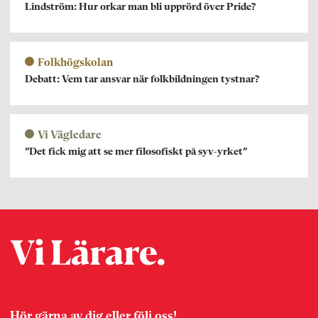
Lindström: Hur orkar man bli upprörd över Pride?
Folkhögskolan
Debatt: Vem tar ansvar när folkbildningen tystnar?
Vi Vägledare
”Det fick mig att se mer filosofiskt på syv-yrket”
Hör gärna av dig eller följ oss!