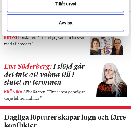
Tillåt urval
slöjd till ett ämne
förenklar för alla
Därför får tjejer mycket högre betyg
Avvisa
än killar i bild
BETYG
Forskaren: ”En del pojkar kan ha svårt
med tålamodet.”
Eva Söderberg:
I slöjd går
det inte att vakna till i
slutet av terminen
KRÖNIKA
Slöjdläraren: ”Finns inga genvägar,
varje lektion räknas.”
Dagliga löpturer skapar lugn och färre
konflikter