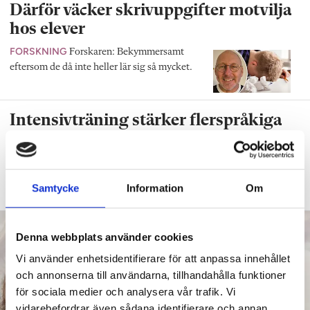
Därför väcker skrivuppgifter motvilja
hos elever
FORSKNING
Forskaren: Bekymmersamt
eftersom de då inte heller lär sig så mycket.
Intensivträning stärker flerspråkiga
elevers ordförråd
SPRÅKSVEKET
”Kan du inte landets språk
hamnar du i ett utanförskap.”
Samtycke
Information
Om
Denna webbplats använder cookies
Vi använder enhetsidentifierare för att anpassa innehållet
och annonserna till användarna, tillhandahålla funktioner
för sociala medier och analysera vår trafik. Vi
vidarebefordrar även sådana identifierare och annan