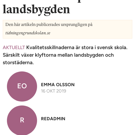
n
landsbygden
Den här artikeln publicerades ursprungligen på
tidningengrundskolan.se
Kvalitetsskillnaderna är stora i svensk skola.
AKTUELLT
Särskilt växer klyftorna mellan landsbygden och
storstäderna.
EO
EMMA OLSSON
16 OKT 2019
R
REDADMIN