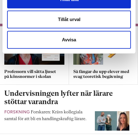
KRÖNIKA
”Det var närmast en chock att för
första gången stå framför sin klass.”
Tillåt urval
Avvisa
Professorn vill sätta ljuset
Så fångar du upp elever med
på könsnormer i skolan
svag teoretisk begåvning
Undervisningen lyfter när lärare
stöttar varandra
FORSKNING
Forskaren: Krävs kollegiala
samtal för att bli en handlingskraftig lärare.