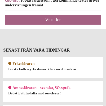
KRÖNIKA
Tobias Israelsson: Återkommande tester driver
undervisningen framåt
Visa fler
SENAST FRÅN VÅRA TIDNINGAR
Yrkesläraren
Första kullen yrkeslärare klara med mastern
Ämnesläraren – svenska, SO, språk
Debatt: Sluta dalta med oss elever!