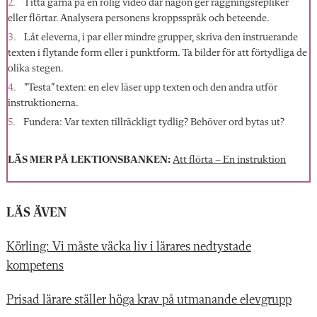
Titta gärna på en rolig video där någon ger raggningsrepliker
eller flörtar. Analysera personens kroppsspråk och beteende.
Låt eleverna, i par eller mindre
grupper, skriva den instruerande
tex
ten i flytande form eller i punktform. Ta bilder för att förtydliga de
olika stegen.
”Testa” texten: en elev läser upp texten och den andra utför
instruktionerna.
Fundera: Var texten tillräckligt tydlig? Behöver ord bytas ut?
LÄS MER PÅ LEKTIONSBANKEN:
Att flörta – En instruktion
LÄS ÄVEN
Körling: Vi måste väcka liv i lärares nedtystade
kompetens
Prisad lärare ställer höga krav på utmanande elevgrupp