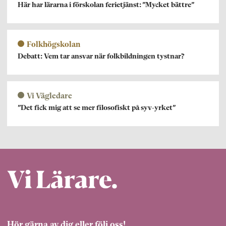
Här har lärarna i förskolan ferietjänst: ”Mycket bättre”
Folkhögskolan
Debatt: Vem tar ansvar när folkbildningen tystnar?
Vi Vägledare
”Det fick mig att se mer filosofiskt på syv-yrket”
Hör gärna av dig eller följ oss!