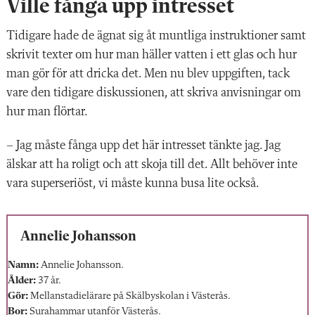
Ville fånga upp intresset
Tidigare hade de
ägnat sig åt muntliga instruktioner samt
skrivit texter om hur man häller vatten i ett glas och hur
man gör för att dricka det. Men nu blev uppgiften, tack
vare den tidigare diskussionen, att skriva anvisningar om
hur man flörtar.
– Jag måste fånga upp det här intresset tänkte jag. Jag
älskar att ha roligt och att skoja till det. Allt behöver inte
vara super­seriöst, vi måste kunna busa lite också.
Annelie Johansson
Namn:
Annelie Johansson.
Ålder:
37 år.
Gör:
Mellanstadielärare på Skälbyskolan i Västerås.
Bor:
Surahammar utanför Västerås.