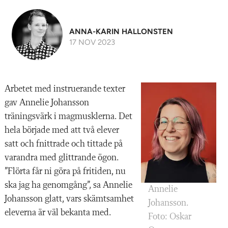
ANNA-KARIN HALLONSTEN
17 NOV 2023
Arbetet med instruerande texter
gav Annelie Johansson
träningsvärk i magmusklerna. Det
hela började med att två elever
satt och fnittrade och tittade på
varandra med glittrande ögon.
”Flörta får ni göra på fritiden, nu
ska jag ha genomgång”, sa Annelie
Annelie
Johansson glatt, vars skämtsamhet
Johansson.
eleverna är väl bekanta med.
Foto: Oskar