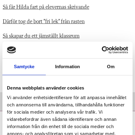
Så får Hilda fart på elevernas skrivande
Därför tog de bort ”fri lek” från rasten
Så skapar du ett jämställt klassrum
Så flödar barnens fantasi när de skriver på lågstadiet
Samtycke
Information
Om
Taggar:
Lektionstipset
Denna webbplats använder cookies
Vi använder enhetsidentifierare för att anpassa innehållet
och annonserna till användarna, tillhandahålla funktioner
för sociala medier och analysera vår trafik. Vi
Tobias Israelsson:
vidarebefordrar även sådana identifierare och annan
information från din enhet till de sociala medier och
Återkommande tester
annons- och analysföretag som vi samarbetar med.