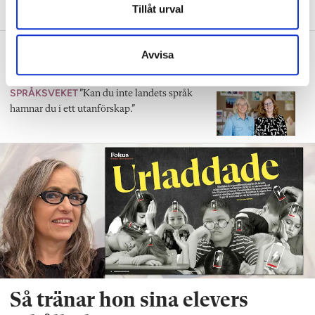
Tillåt urval
Intensivträning stärker flerspråkiga
Avvisa
elevers ordförråd
SPRÅKSVEKET
”Kan du inte landets språk
hamnar du i ett utanförskap.”
Så tränar hon sina elevers