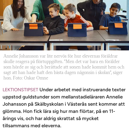
n
Annelie Johansson var lite nervös för hur ­elevernas föräldrar
skulle reagera på flörtuppgiften. ”Men det var bara en förälder
som hörde av sig och berättade att sonen hade kommit hem och
sagt att han hade haft den bästa dagen någonsin i skolan”, säger
hon. Foto: Oskar Omne
Under arbetet med instruerande texter
LEKTIONSTIPSET
uppstod guldstunder som mellanstadieläraren Annelie
Johansson på Skälbyskolan i Västerås sent kommer att
glömma. Hon fick lära sig hur man flörtar, på en 11-
årings vis, och har aldrig skrattat så mycket
tillsammans med eleverna.