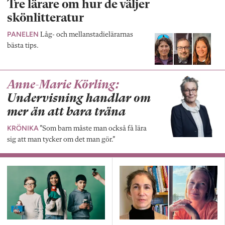
Tre lärare om hur de väljer
skönlitteratur
PANELEN
Låg- och mellanstadielärarnas
bästa tips.
Anne-Marie Körling:
Undervisning handlar om
mer än att bara träna
KRÖNIKA
”Som barn måste man också få lära
sig att man tycker om det man gör.”