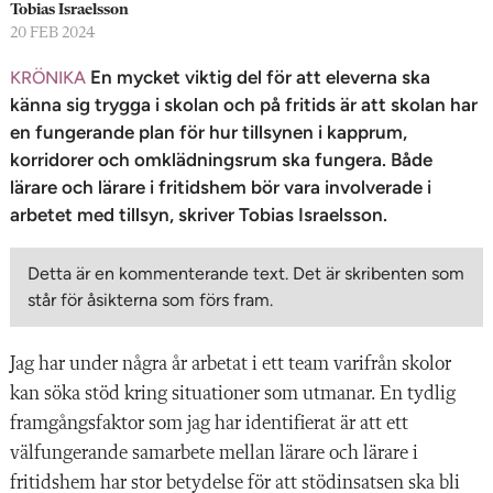
n
Tobias Israelsson
20 FEB 2024
En mycket viktig del för att eleverna ska
KRÖNIKA
känna sig trygga i skolan och på fritids är att skolan har
en fungerande plan för hur tillsynen i kapprum,
korridorer och omklädningsrum ska fungera. Både
lärare och lärare i fritidshem bör vara involverade i
arbetet med tillsyn, skriver Tobias Israelsson.
Detta är en kommenterande text. Det är skribenten som
står för åsikterna som förs fram.
J
ag har under några år arbetat i ett team
varifrån skolor
kan söka stöd kring situa
tioner som utmanar. En tydlig
framgångsfaktor som jag har identifierat är att ett
välfungerande samarbete mellan lärare och lärare i
fritidshem har stor betydelse för att stödinsatsen ska bli