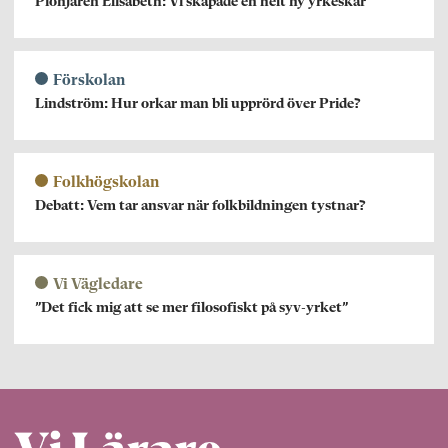
Pionjären Elisabeth: Vi skapade en helt ny yrkeskår
Förskolan
Lindström: Hur orkar man bli upprörd över Pride?
Folkhögskolan
Debatt: Vem tar ansvar när folkbildningen tystnar?
Vi Vägledare
”Det fick mig att se mer filosofiskt på syv-yrket”