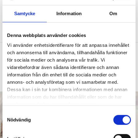
Därför väcker skrivuppgifter motvilja
hos elever
Samtycke
Information
Om
FORSKNING
Forskaren: Bekymmersamt
eftersom de då inte heller lär sig så mycket.
Denna webbplats använder cookies
Vi använder enhetsidentifierare för att anpassa innehållet
Intensivträning stärker flerspråkiga
och annonserna till användarna, tillhandahålla funktioner
elevers ordförråd
för sociala medier och analysera vår trafik. Vi
vidarebefordrar även sådana identifierare och annan
SPRÅKSVEKET
”Kan du inte landets språk
information från din enhet till de sociala medier och
hamnar du i ett utanförskap.”
annons- och analysföretag som vi samarbetar med.
Dessa kan i sin tur kombinera informationen med annan
information som du har tillhandahållit eller som de har
samlat in när du har använt deras tjänster.
S
Nödvändig
a
m
t