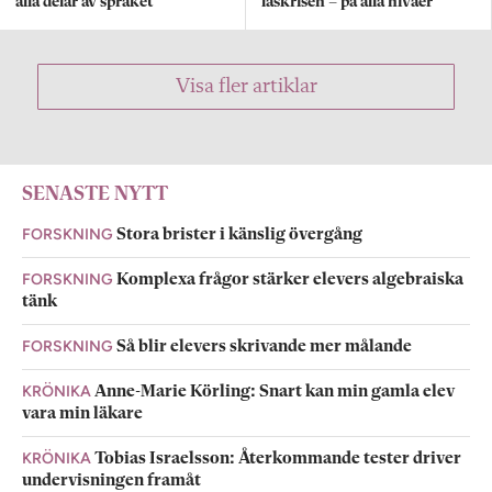
alla delar av språket
läskrisen – på alla nivåer
Visa fler artiklar
SENASTE NYTT
FORSKNING
Stora brister i känslig övergång
FORSKNING
Komplexa frågor stärker elevers algebraiska
tänk
FORSKNING
Så blir elevers skrivande mer målande
KRÖNIKA
Anne-Marie Körling: Snart kan min gamla elev
vara min läkare
KRÖNIKA
Tobias Israelsson: Återkommande tester driver
undervisningen framåt