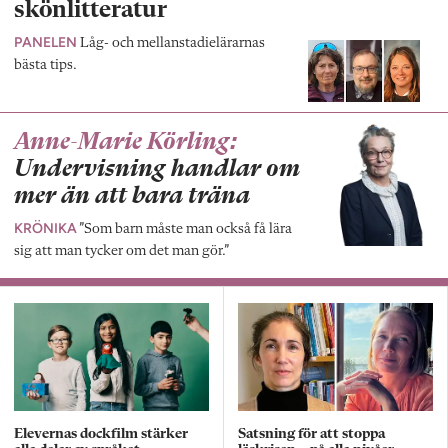
skönlitteratur
PANELEN
Låg- och mellanstadielärarnas
bästa tips.
Anne-Marie Körling:
Undervisning handlar om
mer än att bara träna
KRÖNIKA
”Som barn måste man också få lära
sig att man tycker om det man gör.”
Elevernas dockfilm stärker
Satsning för att stoppa