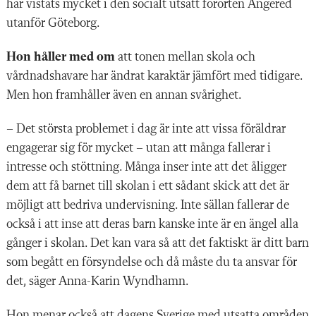
har vistats mycket i den socialt utsatt förorten Angered
utanför Göteborg.
Hon håller med om
att tonen mellan skola och
vårdnadshavare har ändrat karaktär jämfört med tidigare.
Men hon framhåller även en annan svårighet.
– Det största problemet i dag är inte att vissa föräldrar
engagerar sig för mycket – utan att många fallerar i
intresse och stöttning. Många inser inte att det åligger
dem att få barnet till skolan i ett sådant skick att det är
möjligt att bedriva undervisning. Inte sällan fallerar de
också i att inse att deras barn kanske inte är en ängel alla
gånger i skolan. Det kan vara så att det faktiskt är ditt barn
som begått en försyndelse och då måste du ta ansvar för
det, säger Anna-Karin Wyndhamn.
Hon menar också att dagens Sverige med utsatta områden