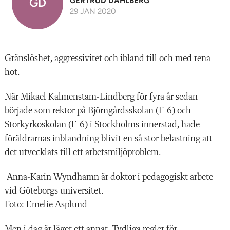
GD
GERTRUD DAHLBERG
29 JAN 2020
G
ränslöshet, aggressivitet och ibland till och med rena
hot.
När Mikael Kalmenstam-Lindberg för fyra år sedan
började som rektor på Björngårdsskolan (F-6) och
Storkyrkoskolan (F-6) i Stockholms innerstad, hade
föräldrarnas inblandning blivit en så stor belastning att
det utvecklats till ett arbetsmiljöproblem.
Anna-Karin Wyndhamn är doktor i pedagogiskt arbete
vid Göteborgs universitet.
Foto: Emelie Asplund
Men i dag är läget ett annat. Tydliga regler för