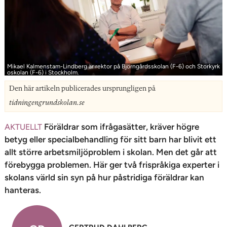
n
Mikael Kalmenstam-Lindberg är rektor på Björngårdsskolan (F-6) och Storkyrk
oskolan (F-6) i Stockholm.
Den här artikeln publicerades ursprungligen på
tidningengrundskolan.se
Föräldrar som ifrågasätter, kräver högre
AKTUELLT
betyg eller specialbehandling för sitt barn har blivit ett
allt större arbetsmiljö­problem i skolan. Men det går att
förebygga problemen. Här ger två frispråkiga experter i
skolans värld sin syn på hur påstridiga föräldrar kan
hanteras.