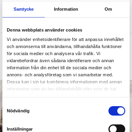
hos elever
Samtycke
Information
Om
FORSKNING
Forskaren: Bekymmersamt
eftersom de då inte heller lär sig så mycket.
Denna webbplats använder cookies
Vi använder enhetsidentifierare för att anpassa innehållet
Intensivträning stärker flerspråkiga
och annonserna till användarna, tillhandahålla funktioner
elevers ordförråd
för sociala medier och analysera vår trafik. Vi
SPRÅKSVEKET
”Kan du inte landets språk
vidarebefordrar även sådana identifierare och annan
hamnar du i ett utanförskap.”
information från din enhet till de sociala medier och
annons- och analysföretag som vi samarbetar med.
Dessa kan i sin tur kombinera informationen med annan
information som du har tillhandahållit eller som de har
samlat in när du har använt deras tjänster.
S
Nödvändig
a
m
t
Inställningar