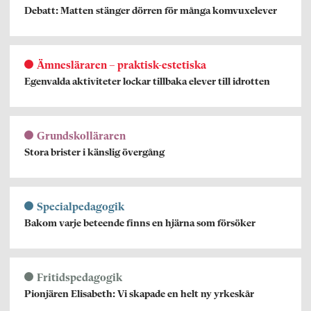
Debatt: Matten stänger dörren för många komvuxelever
Ämnesläraren – praktisk-estetiska
Egenvalda aktiviteter lockar tillbaka elever till idrotten
Grundskolläraren
Stora brister i känslig övergång
Specialpedagogik
Bakom varje beteende finns en hjärna som försöker
Fritidspedagogik
Pionjären Elisabeth: Vi skapade en helt ny yrkeskår