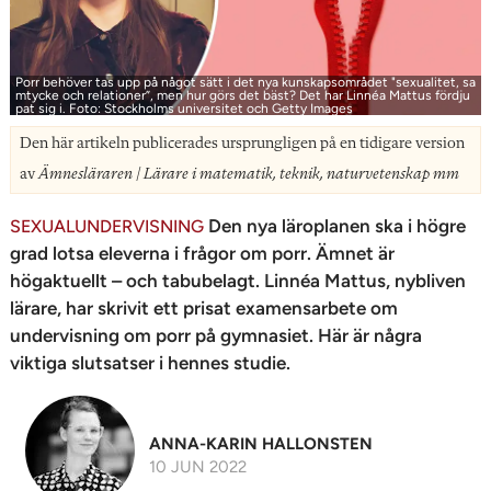
n
Porr behöver tas upp på något sätt i det nya kunskapsområdet "sexualitet, sa
mtycke och relationer”, men hur görs det bäst? Det har Linnéa Mattus fördju
pat sig i. Foto: Stockholms universitet och Getty Images
Den här artikeln publicerades ursprungligen på en tidigare version
av
Ämnesläraren | Lärare i matematik, teknik, naturvetenskap mm
Den nya läroplanen ska i högre
SEXUALUNDERVISNING
grad lotsa eleverna i frågor om porr. Ämnet är
högaktuellt – och tabubelagt. Linnéa Mattus, nybliven
lärare, har skrivit ett prisat examensarbete om
undervisning om porr på gymnasiet. Här är några
viktiga slutsatser i hennes studie.
ANNA-KARIN HALLONSTEN
10 JUN 2022