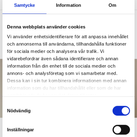
Samtycke
Information
Om
Betygen i matte sjönk när
behovsgrupper skrotades
Denna webbplats använder cookies
Vi använder enhetsidentifierare för att anpassa innehållet
UNDERVISNING
Matteläraren uppgiven:
och annonserna till användarna, tillhandahålla funktioner
Det är bara ekonomin som styr.
för sociala medier och analysera vår trafik. Vi
vidarebefordrar även sådana identifierare och annan
information från din enhet till de sociala medier och
annons- och analysföretag som vi samarbetar med.
Dessa kan i sin tur kombinera informationen med annan
information som du har tillhandahållit eller som de har
samlat in när du har använt deras tjänster.
S
Nödvändig
a
m
Ledtrådar får fler elever att lösa
t
Inställningar
y