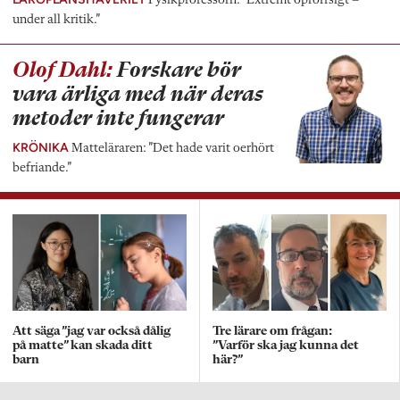
Fysikprofessorn: ”Extremt oproffsigt –
under all kritik.”
Olof Dahl:
Forskare bör
vara ärliga med när deras
metoder inte fungerar
KRÖNIKA
Matteläraren: ”Det hade varit oerhört
befriande.”
Att säga ”jag var också dålig
Tre lärare om frågan:
på matte” kan skada ditt
”Varför ska jag kunna det
barn
här?”