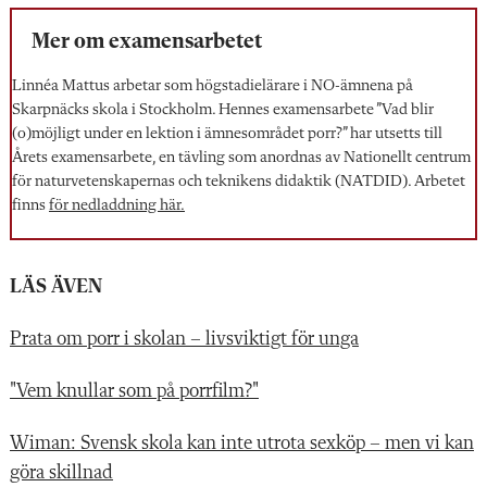
Mer om examensarbetet
Linnéa Mattus arbetar som högstadielärare i NO-ämnena på
Skarpnäcks skola i Stockholm. Hennes examensarbete ”Vad blir
(o)möjligt under en lektion i ämnesområdet porr?” har utsetts till
Årets examensarbete, en tävling som anordnas av Nationellt centrum
för naturvetenskapernas och teknikens didaktik (NATDID). Arbetet
finns
för nedladdning här.
LÄS ÄVEN
Prata om porr i skolan – livsviktigt för unga
"Vem knullar som på porrfilm?"
Wiman: Svensk skola kan inte utrota sexköp – men vi kan
göra skillnad