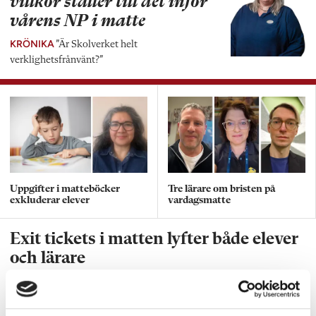
villkor ställer till det inför
vårens NP i matte
KRÖNIKA
”Är Skolverket helt
verklighetsfrånvänt?”
Uppgifter i matteböcker
Tre lärare om bristen på
exkluderar elever
vardagsmatte
Exit tickets i matten lyfter både elever
och lärare
PRAKTISKA TIPS
”Eleverna kan utvärdera
sina kunskaper samtidigt som jag utvärderar
min undervisning.”