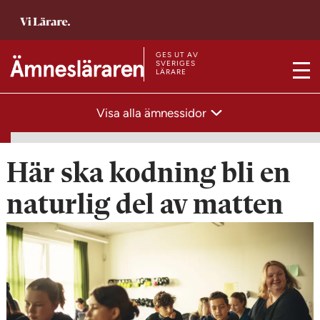
T
i
l
GES UT AV
T
SVERIGES
LÄRARE
l
M
i
s
e
l
Visa alla ämnessidor
t
n
l
a
y
s
r
t
Här ska kodning bli en
t
a
s
naturlig del av matten
r
i
t
d
s
a
i
n
d
a