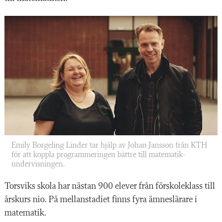
Emily Borgeling Linder tar hjälp av Johan ­Jansson från KTH
för att koppla program­meringen bättre till matematik­
undervisningen.
Torsviks skola har
nästan 900 elever från förskoleklass till
årskurs nio. På mellanstadiet finns fyra ämneslärare i
matematik.