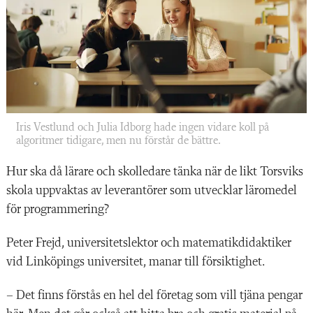
Iris Vestlund och Julia ­Idborg hade ingen vidare koll på
algoritmer tidigare, men nu förstår de bättre.
Hur ska då
lärare och skolledare tänka när de likt Torsviks
skola uppvaktas av leverantörer som utvecklar läromedel
för programmering?
Peter Frejd, universitetslektor och matematikdidaktiker
vid Linköpings universitet, manar till försiktighet.
– Det finns förstås en hel del företag som vill tjäna pengar