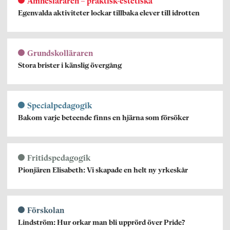
Ämnesläraren – praktisk-estetiska
Egenvalda aktiviteter lockar tillbaka elever till idrotten
Grundskolläraren
Stora brister i känslig övergång
Specialpedagogik
Bakom varje beteende finns en hjärna som försöker
Fritidspedagogik
Pionjären Elisabeth: Vi skapade en helt ny yrkeskår
Förskolan
Lindström: Hur orkar man bli upprörd över Pride?