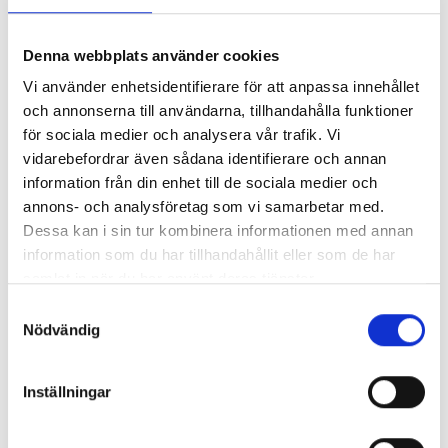
– I de lägre årskurserna handlar
det om att lära barnen vissa
Denna webbplats använder cookies
aspekter av att programmera, i de
Vi använder enhetsidentifierare för att anpassa innehållet
Peter Frejd.
högre att lära dem använda
och annonserna till användarna, tillhandahålla funktioner
programmering för att stimulera
för sociala medier och analysera vår trafik. Vi
matematiken. Ju äldre barnen blir, desto mer kan man
vidarebefordrar även sådana identifierare och annan
information från din enhet till de sociala medier och
integrera programmering i andra ämnen.
annons- och analysföretag som vi samarbetar med.
Dessa kan i sin tur kombinera informationen med annan
När företag tar kontakt för att saluföra läromedel är det
information som du har tillhandahållit eller som de har
viktigt att veta vad det är för lärande man vill stödja,
samlat in när du har använt deras tjänster.
understryker Anette Jahnke. Fråga också vad som krävs för
S
att kunna använda läromedlet.
Nödvändig
a
m
Läromedel som utgår från spel kan ge positiva effekter,
t
men det finns skäl att vara vaksam.
Inställningar
y
c
– Dels kan det finnas ett genusperspektiv genom att tjejer