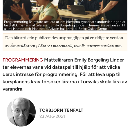
n
Programmering är lättare att lära ut om eleverna tycker att undervisningen är
lustfylld, menar matteläraren Emily Borgeling Linder. Hennes elever Yassin H
akimi Hamed och Mahmoud Adwan håller med. Foto: Oskar Omne
Den här artikeln publicerades ursprungligen på en tidigare version
av
Ämnesläraren | Lärare i matematik, teknik, naturvetenskap mm
Matteläraren Emily Borgeling Linder
PROGRAMMERING
tar elevernas­ vana vid dataspel till hjälp för att väcka
deras ­intresse för programmering. För att leva upp till
kursplanens krav försöker lärarna i Torsviks skola lära av
varandra.
TORBJÖRN TENFÄLT
23 AUG 2021