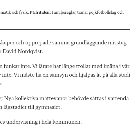
matik och fysik.
På fritiden:
Familjeseglar,
tränar pojkfotbollslag och
nskaper och upprepade samma grundläggande misstag –
r David Nordqvist.
n funkar inte. Vi lärare har länge trollat med knäna i vår
 inte. Vi måste ha en samsyn och hjälpas åt på alla stad
n.
g: Nya kollektiva mattevanor behövde sättas i vartenda
 lågstadiet till gymnasiet.
rares undervisning i hela kommunen.