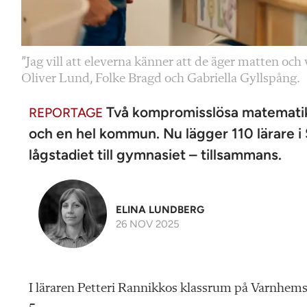
”Jag vill att eleverna känner att de äger matten och
Oliver Lund, Folke Bragd och Gabriella Gyllspång.
Två kompromisslösa matematikl
REPORTAGE
och en hel kommun. Nu lägger 110 lärare i
lågstadiet till gymnasiet – tillsammans.
ELINA LUNDBERG
26 NOV 2025
I läraren Petteri Rannikkos klassrum på Varnhemss