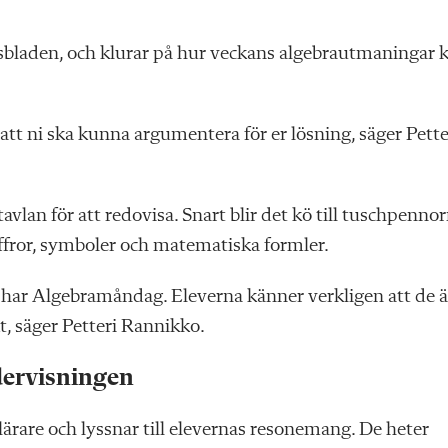
tsbladen, och klurar på hur veckans algebrautmaningar 
att ni ska kunna argumentera för er lösning, säger Pette
tavlan för att redovisa. Snart blir det kö till tuschpenno
ffror, symboler och matematiska formler.
i har Algebramåndag. Eleverna känner verkligen att de 
t, säger Petteri Rannikko.
dervisningen
ärare och lyssnar till elevernas resonemang. De heter