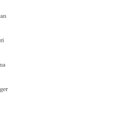
kan
ri
rna
äger