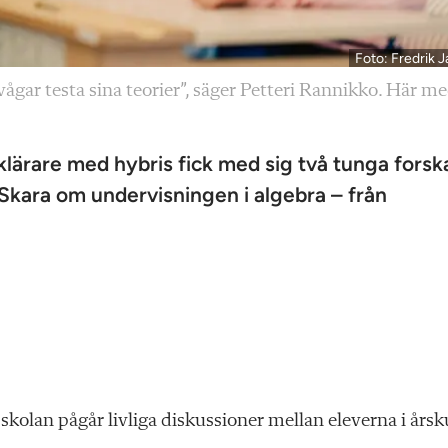
Foto: Fredrik J
 vågar testa sina teorier”, säger Petteri Rannikko. Här m
ärare med hybris fick med sig två tunga forsk
 Skara om undervisningen i algebra – från
kolan pågår livliga diskussioner mellan eleverna i årsk