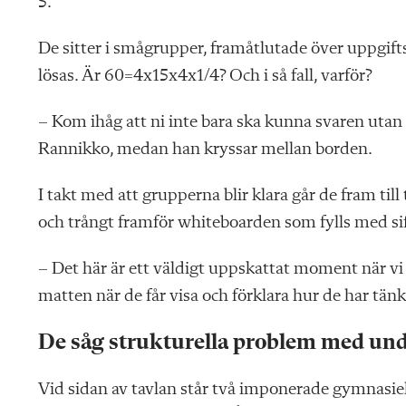
5.
De sitter i smågrupper, framåtlutade över uppgif
lösas. Är 60=4x15x4x1/4? Och i så fall, varför?
– Kom ihåg att ni inte bara ska kunna svaren utan 
Rannikko, medan han kryssar mellan borden.
I takt med att grupperna blir klara går de fram till 
och trångt framför whiteboarden som fylls med si
– Det här är ett väldigt uppskattat moment när v
matten när de får visa och förklara hur de har tänk
De såg strukturella problem med un
Vid sidan av tavlan står två imponerade gymnasiel