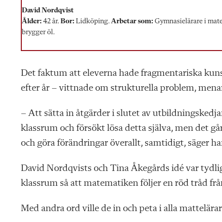
David Nordqvist
Ålder:
42 år.
Bor:
Lidköping.
Arbetar som:
Gymnasielärare i mate
brygger öl.
Det faktum att eleverna hade fragmentariska ku
efter år – vittnade om strukturella problem, mena
– Att sätta in åtgärder i slutet av utbildningskedja
klassrum och försökt lösa detta själva, men det går
och göra förändringar överallt, samtidigt, säger ha
David Nordqvists och Tina Åkegårds idé var tydli
klassrum så att matematiken följer en röd tråd från
Med andra ord ville de in och peta i alla mattelä