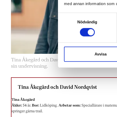
med annan information som du 
S
Nödvändig
a
m
t
y
c
k
Avvisa
Tina Åkegård och David Nordqvist är imponerade 
e
sin undervisning.
s
v
a
l
Tina Åkegård och David Nordqvist
Tina Åkegård
Ålder:
54 år.
Bor:
Lidköping.
Arbetar som:
Speciallärare i matem
springer gärna trail.