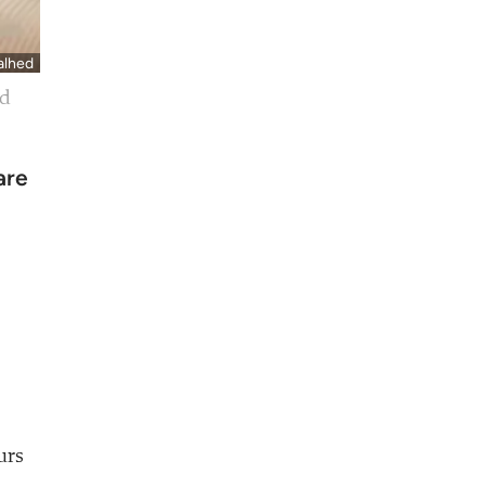
alhed
ed
are
urs