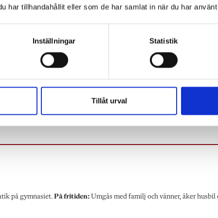
har tillhandahållit eller som de har samlat in när du har använt 
Inställningar
Statistik
Foto: Fredrik Ja
Tillåt urval
över engagemanget hos alla de lärare som nu förändra
atik på gymnasiet.
På fritiden:
Umgås med familj och vänner, åker husbil