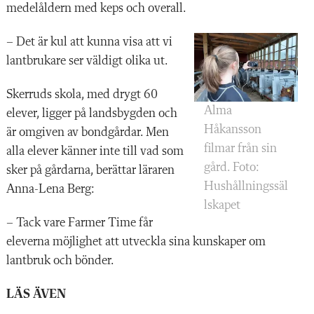
medelåldern med keps och overall.
– Det är kul att kunna visa att vi
lantbrukare ser väldigt olika ut.
Skerruds skola, med drygt 60
Alma
elever, ligger på landsbygden och
Håkansson
är omgiven av bondgårdar. Men
filmar från sin
alla elever känner inte till vad som
gård. Foto:
sker på gårdarna, berättar läraren
Hushållningssäl
Anna-Lena Berg:
lskapet
– Tack vare Farmer Time får
eleverna möjlighet att utveckla sina kunskaper om
lantbruk och bönder.
LÄS ÄVEN