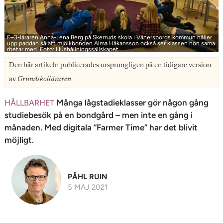
n
F–3-läraren Anna-Lena Berg på Skerruds skola i Vänersborgs kommun håller
upp paddan så att mjölkbonden Alma Håkansson också ser klassen hon sama
rbetar med. Foto: Hushållningssällskapet
Den här artikeln publicerades ursprungligen på en tidigare version
av
Grundskolläraren
Många lågstadieklasser gör någon gång
HÅLLBARHET
studiebesök på en bondgård – men inte en gång i
månaden. Med digitala ”Farmer Time” har det blivit
möjligt.
PÅHL RUIN
5 MAJ 2021