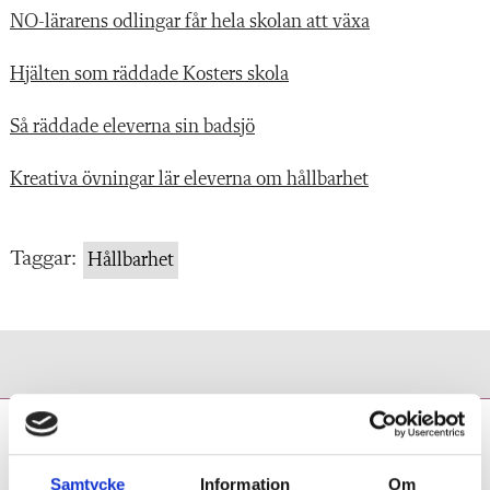
NO-lärarens odlingar får hela skolan att växa
Hjälten som räddade Kosters skola
Så räddade eleverna sin badsjö
Kreativa övningar lär eleverna om hållbarhet
Taggar:
Hållbarhet
Tobias Israelsson:
Återkommande tester
Samtycke
Information
Om