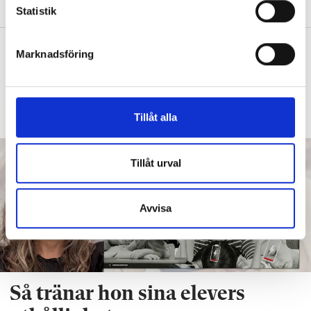
k
Statistik
e
s
Intensivträning stärker flerspråkiga
Marknadsföring
v
elevers ordförråd
a
SPRÅKSVEKET
”Kan du inte landets språk
l
hamnar du i ett utanförskap.”
Tillåt alla
Tillåt urval
Avvisa
Så tränar hon sina elevers