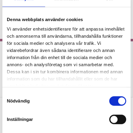
driver undervisningen
framåt
KRÖNIKA
Läraren om hur man redan på
Denna webbplats använder cookies
lågstadiet kan arbeta för att göra det
Vi använder enhetsidentifierare för att anpassa innehållet
odramatiskt för eleverna.
och annonserna till användarna, tillhandahålla funktioner
för sociala medier och analysera vår trafik. Vi
vidarebefordrar även sådana identifierare och annan
information från din enhet till de sociala medier och
annons- och analysföretag som vi samarbetar med.
Dessa kan i sin tur kombinera informationen med annan
information som du har tillhandahållit eller som de har
Prisade lärarens metod ger
Tre lärare om hur de
samlat in när du har använt deras tjänster.
läsningen ny mening
använder bildstöd
S
Nödvändig
a
Därför väcker skrivuppgifter motvilja
m
hos elever
t
Inställningar
y
FORSKNING
Forskaren: Bekymmersamt
c
eftersom de då inte heller lär sig så mycket.