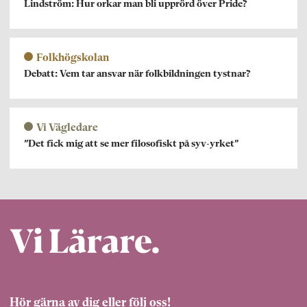
Lindström: Hur orkar man bli upprörd över Pride?
Folkhögskolan
Debatt: Vem tar ansvar när folkbildningen tystnar?
Vi Vägledare
”Det fick mig att se mer filosofiskt på syv-yrket”
Hör gärna av dig eller följ oss!