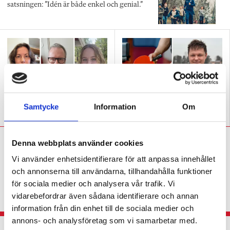
satsningen: ”Idén är både enkel och genial.”
Bör praktisk-estetiska
Fördjupning lyfter elever i
Samtycke
Information
Om
ämnen ha nationella prov?
idrotten
Alexander Skytte:
Lärarens
Denna webbplats använder cookies
skådespel är extremt
Vi använder enhetsidentifierare för att anpassa innehållet
effektivt
och annonserna till användarna, tillhandahålla funktioner
för sociala medier och analysera vår trafik. Vi
KRÖNIKA
Idrottsläraren: Varför gör jag inte
vidarebefordrar även sådana identifierare och annan
alltid så här?
information från din enhet till de sociala medier och
annons- och analysföretag som vi samarbetar med.