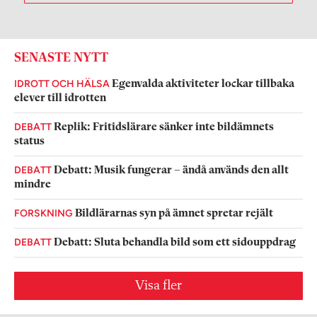
SENASTE NYTT
IDROTT OCH HÄLSA
Egenvalda aktiviteter lockar tillbaka
elever till idrotten
DEBATT
Replik: Fritidslärare sänker inte bildämnets
status
DEBATT
Debatt: Musik fungerar – ändå används den allt
mindre
FORSKNING
Bildlärarnas syn på ämnet spretar rejält
DEBATT
Debatt: Sluta behandla bild som ett sidouppdrag
Visa fler