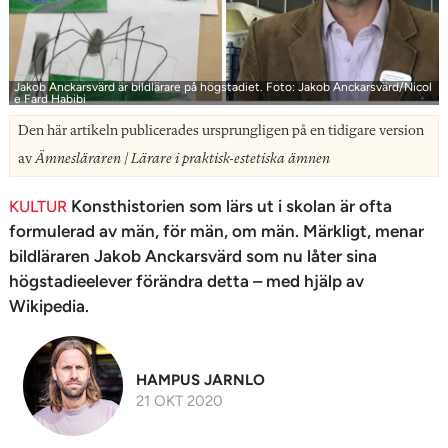
n
Jakob Anckar­svärd är bild­lärare på högstadiet. Foto: Jakob Anckarsvärd/Nicol
e Fard Habibi
Den här artikeln publicerades ursprungligen på en tidigare version
av
Ämnesläraren | Lärare i praktisk-estetiska ämnen
Konsthistorien som lärs ut i skolan är ofta
KULTUR
formulerad av män, för män, om män. Märkligt, menar
bildläraren Jakob Anckarsvärd som nu låter sina
högstadieelever förändra detta – med hjälp av
Wikipedia.
HAMPUS JARNLO
21 OKT 2020