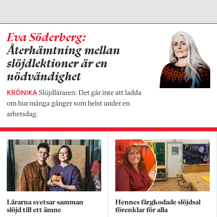
Eva Söderberg:
Återhämtning mellan
slöjdlektioner är en
nödvändighet
KRÖNIKA
Slöjdläraren: Det går inte att ladda
om hur många gånger som helst under en
arbetsdag.
Lärarna svetsar samman
Hennes färgkodade slöjdsal
slöjd till ett ämne
förenklar för alla