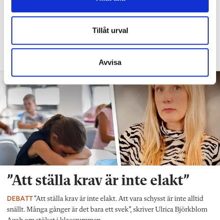
”Vad säger det om skolan när allt fler
barn behöver anpassas?”
Tillåt urval
DEBATT
”Frågan är hur skolan kan ge plats åt
fler barn från början – inte hur de ska
anpassas till skolan”.
Avvisa
”Att ställa krav är inte elakt”
DEBATT
”Att ställa krav är inte elakt. Att vara schysst är inte alltid
snällt. Många gånger är det bara ett svek”, skriver Ulrica Björkblom