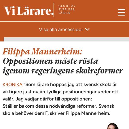
GES UT AV
T
SVERIGES
LÄRARE
M
i
e
l
Visa alla ämnessidor
n
l
y
s
t
Filippa Mannerheim:
a
Oppositionen måste rösta
r
igenom regeringens skolreformer
t
s
”Som lärare hoppas jag att svensk skola är
KRÖNIKA
i
viktigare just nu än tydliga positioneringar under ett
d
valår. Jag vädjar därför till oppositionen:
a
Ställ er bakom dessa nödvändiga reformer. Svensk
skola behöver dem!”, skriver Filippa Mannerheim.
n