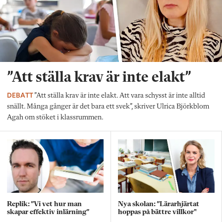
”Att ställa krav är inte elakt”
DEBATT
”Att ställa krav är inte elakt. Att vara schysst är inte alltid
snällt. Många gånger är det bara ett svek”, skriver Ulrica Björkblom
Agah om stöket i klassrummen.
Replik: ”Vi vet hur man
Nya skolan: ”Lärarhjärtat
skapar effektiv inlärning”
hoppas på bättre villkor"