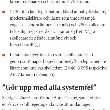
kronor i månaden och som minst 79 kronor.
1 240 utan lärarlegitimation (bland annat yrkeslärare,
modersmålslärare och lärare som undervisar på
engelska i andra ämnen än språk) och 280 skolledare
fick enligt registret del av lärarlönelyftet. Några
skolledare fick både lärarlönelyft och
förstelärartillägg.
Lärare utan legitimation samt skolledare fick i
genomsnitt något högre lärarlönelyft än legitimerade
lärare som inte var skolledare (2 640, 3 095 respektive
2 622 kronor i månaden).
”Gör upp med alla systemfel”
Sveriges Lärares ordförande Anna Olskog, som i vintras i
en skrivelse till regeringen krävde att undantagen i