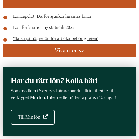
Lönespelet: Därför sjunker lärarnas löner
Lön för lärare – ny statistik 2025
”Satsa på högre lön för att öka behörigheten”
Kräver 2 000 kr extra för de som får legitimation
Visa mer
Olskog: ”Orimligt – lärare är underbetalda”
Kommunen fick lärarlönelyft till 29 lärare – men behöll
pengarna
Har du rätt lön? Kolla här!
Två rektorer fick 14 000 kr i tillägg – lärare blev utan
Som medlem i Sveriges Lärare har du alltid tillgång till
verktyget Min lön. Inte medlem? Testa gratis i 10 dagar!
Vinnare av lärarlönelyftet: Rektorer och olegitimerade
Missnöjd med din lön? Gör så här
Till Min lön
Testa dig själv i lönespelet – vilken level är du på?