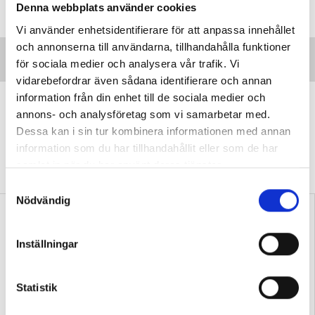
Denna webbplats använder cookies
Vi använder enhetsidentifierare för att anpassa innehållet
och annonserna till användarna, tillhandahålla funktioner
för sociala medier och analysera vår trafik. Vi
vidarebefordrar även sådana identifierare och annan
information från din enhet till de sociala medier och
”Vi lovar behöriga lärare i varje
annons- och analysföretag som vi samarbetar med.
klassrum”
Dessa kan i sin tur kombinera informationen med annan
VALDEBATT
Centerpartiets tioåriga plan:
information som du har tillhandahållit eller som de har
Inga fler obehöriga lärare.
samlat in när du har använt deras tjänster.
S
Nödvändig
a
m
t
Inställningar
y
c
k
Statistik
”Så bryter vi hatpratets
”Hur skolan fungerar blir
e
pyramid i skolan”
tydligt i trappan”