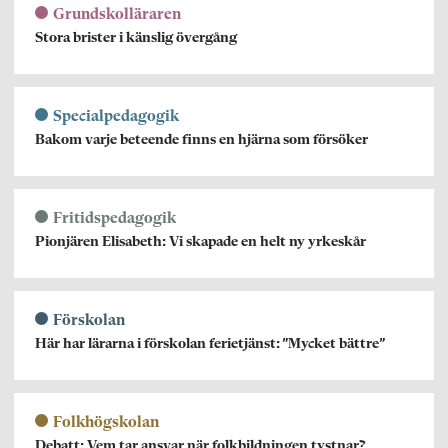
Grundskolläraren
Stora brister i känslig övergång
Specialpedagogik
Bakom varje beteende finns en hjärna som försöker
Fritidspedagogik
Pionjären Elisabeth: Vi skapade en helt ny yrkeskår
Förskolan
Här har lärarna i förskolan ferietjänst: ”Mycket bättre”
Folkhögskolan
Debatt: Vem tar ansvar när folkbildningen tystnar?