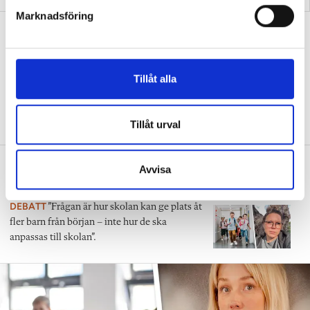
s
Marknadsföring
v
”Vad ska vår tid räcka till på
a
förskolan?”
l
DEBATT
”Ska jag som förskollärare duka,
Tillåt alla
damma, snygga upp i hallen, svara i telefon
eller ska jag vara närvarande tillsammans
med barnen?”
Tillåt urval
”Vad säger det om skolan när allt fler
Avvisa
barn behöver anpassas?”
DEBATT
”Frågan är hur skolan kan ge plats åt
fler barn från början – inte hur de ska
anpassas till skolan”.