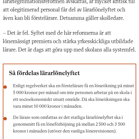
lärarlegitimationsreformen avskaffas, är mycket kritisk till
att olegitimerad personal får del av lärarlönelyftet och
även kan bli förstelärare. Detsamma gäller skolledare.
– Det är fel. Syftet med de här reformerna är att
lönemässigt premiera och stärka yrkesskickliga utbildade
lärare. Det är dags att göra upp med skolans alla systemfel.
Så fördelas lärarlönelyftet
Enligt regelverket ska en förstelärare få en löneökning på minst
5 000 kronor per månad om inte personen arbetar på en skola i
ett socioekonomiskt utsatt område. Då ska löneökningen ska
vara minst 10 000 kronor i månaden.
De lärare som omfattas av det statliga lärarlönelyftet ska i
genomsnitt få en löneförhöjning på mellan 2 500 och 3 500
kronor i månaden (utöver den vanliga lönerevisionen).