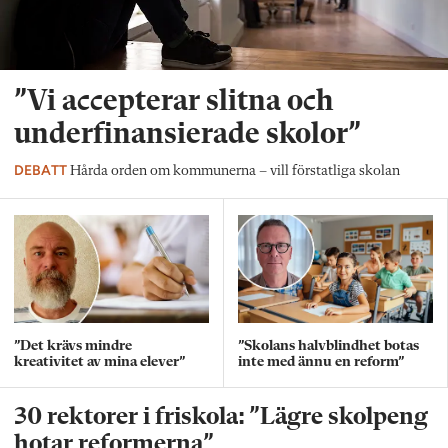
”Vi accepterar slitna och
underfinansierade skolor”
DEBATT
Hårda orden om kommunerna – vill förstatliga skolan
”Det krävs mindre
”Skolans halvblindhet botas
kreativitet av mina elever”
inte med ännu en reform”
30 rektorer i friskola: ”Lägre skolpeng
hotar reformerna”