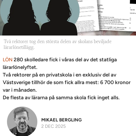
Två rektorer tog den största delen av skolans beviljade
lärarlönetillägg.
280 skolledare fick i våras del av det statliga
LÖN
lärarlönelyftet.
Två rektorer på en privatskola i en exklusiv del av
Västsverige tillhör de som fick allra mest: 6 700 kronor
var i månaden.
De flesta av lärarna på samma skola fick inget alls.
MIKAEL BERGLING
2 DEC 2025