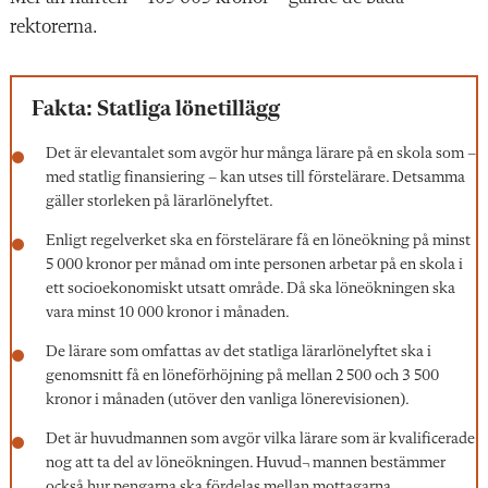
rektorerna.
Fakta: Statliga lönetillägg
Det är elevantalet som avgör hur många lärare på en skola som –
med statlig finansiering – kan utses till förstelärare. Detsamma
gäller storleken på lärarlönelyftet.
Enligt regelverket ska en förstelärare få en löneökning på minst
5 000 kronor per månad om inte personen arbetar på en skola i
ett socioekonomiskt utsatt område. Då ska löneökningen ska
vara minst 10 000 kronor i månaden.
De lärare som omfattas av det statliga lärarlönelyftet ska i
genomsnitt få en löneförhöjning på mellan 2 500 och 3 500
kronor i månaden (utöver den vanliga lönerevisionen).
Det är huvudmannen som avgör vilka lärare som är kvalificerade
nog att ta del av löneökningen. Huvud¬ mannen bestämmer
också hur pengarna ska fördelas mellan mottagarna.