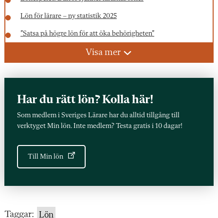
Lön för lärare – ny statistik 2025
”Satsa på högre lön för att öka behörigheten”
Kräver 2 000 kr extra för de som får legitimation
Visa mer
Olskog: ”Orimligt – lärare är underbetalda”
Kommunen fick lärarlönelyft till 29 lärare – men behöll
pengarna
Har du rätt lön? Kolla här!
Två rektorer fick 14 000 kr i tillägg – lärare blev utan
Som medlem i Sveriges Lärare har du alltid tillgång till
verktyget Min lön. Inte medlem? Testa gratis i 10 dagar!
Vinnare av lärarlönelyftet: Rektorer och olegitimerade
Missnöjd med din lön? Gör så här
Till Min lön
Testa dig själv i lönespelet – vilken level är du på?
Taggar:
Lön