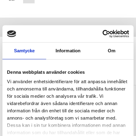
”Vi lovar behöriga lärare i varje
Samtycke
Information
Om
klassrum”
VALDEBATT
Centerpartiets tioåriga plan:
Inga fler obehöriga lärare.
Denna webbplats använder cookies
Vi använder enhetsidentifierare för att anpassa innehållet
och annonserna till användarna, tillhandahålla funktioner
för sociala medier och analysera vår trafik. Vi
vidarebefordrar även sådana identifierare och annan
information från din enhet till de sociala medier och
annons- och analysföretag som vi samarbetar med.
Dessa kan i sin tur kombinera informationen med annan
”Så bryter vi hatpratets
”Hur skolan fungerar blir
information som du har tillhandahållit eller som de har
pyramid i skolan”
tydligt i trappan”