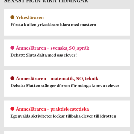
SENAST FRÅN VÅRA TIDNINGAR
Yrkesläraren
Första kullen yrkeslärare klara med mastern
Ämnesläraren – svenska, SO, språk
Debatt: Sluta dalta med oss elever!
Ämnesläraren – matematik, NO, teknik
Debatt: Matten stänger dörren för många komvuxelever
Ämnesläraren – praktisk-estetiska
Egenvalda aktiviteter lockar tillbaka elever till idrotten