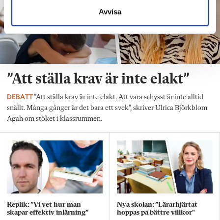
Avvisa
”Att ställa krav är inte elakt”
DEBATT
”Att ställa krav är inte elakt. Att vara schysst är inte alltid
snällt. Många gånger är det bara ett svek”, skriver Ulrica Björkblom
Agah om stöket i klassrummen.
Replik: ”Vi vet hur man
Nya skolan: ”Lärarhjärtat
skapar effektiv inlärning”
hoppas på bättre villkor"