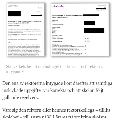
Skolverkets beslut om bidraget till skolan – och rektorns
intygande.
Den ena av rektorerna intygade kort därefter att samtliga
inskickade uppgifter var korrekta och att skolan följt
gällande regelverk.
Vare sig den rektorn eller hennes rektorskollega – tillika
skolchef – vill svara på Vi Lärares frågor kring skolans