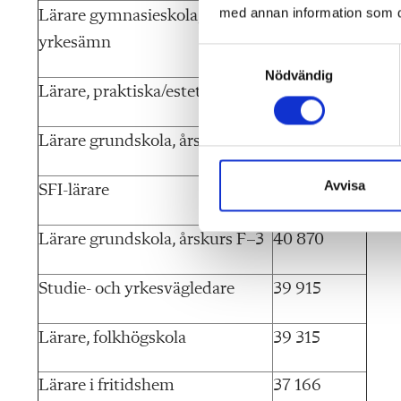
med annan information som du 
Lärare gymnasieskola,
42 842
yrkesämn
S
Nödvändig
a
Lärare, praktiska/estetiska ämn
42 232
m
t
y
Lärare grundskola, årskurs 4–6
41 869
c
k
Avvisa
SFI-lärare
41 425
e
s
Lärare grundskola, årskurs F–3
40 870
v
a
Studie- och yrkesvägledare
39 915
l
Lärare, folkhögskola
39 315
Lärare i fritidshem
37 166