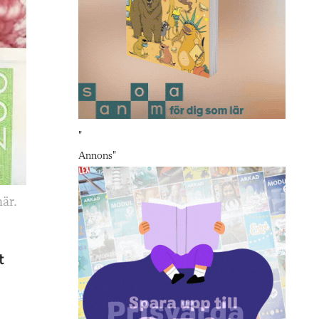
"
Annons
"
här.
t