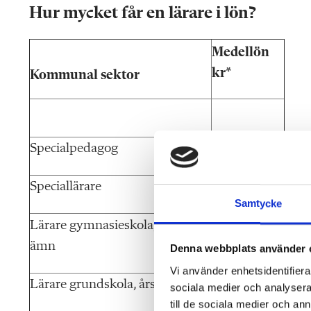
Hur mycket får en lärare i lön?
Medellön
kr*
Kommunal sektor
Specialpedagog
46 936
Speciallärare
46 267
Samtycke
Lärare gymnasieskola, allm
44 278
ämn
Denna webbplats använder 
Vi använder enhetsidentifierar
Lärare grundskola, årskurs 7–9
43 253
sociala medier och analysera 
till de sociala medier och a