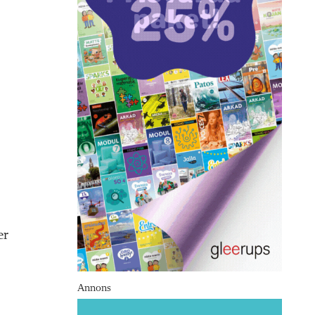
er
Annons