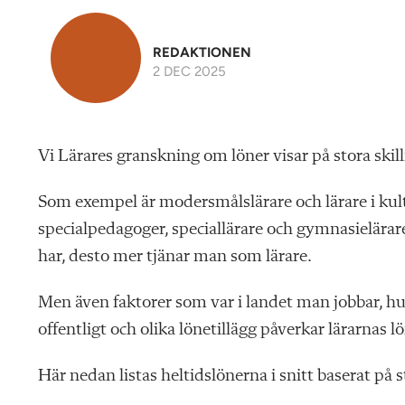
REDAKTIONEN
2 DEC 2025
Vi Lärares granskning om löner visar på stora skil
Som exempel är modersmålslärare och lärare i kult
specialpedagoger, speciallärare och gymnasielärare 
har, desto mer tjänar man som lärare.
Men även faktorer som var i landet man jobbar
, h
offentligt och olika lönetillägg påverkar lärarnas lö
Här nedan listas heltidslönerna i snitt baserat på st