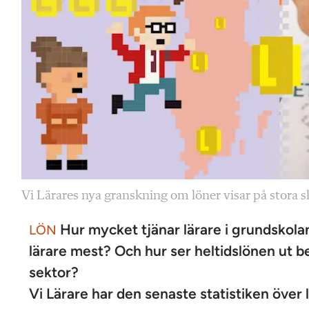
Vi Lärares nya granskning om löner visar på stora sk
Hur mycket tjänar lärare i grundskolan
LÖN
lärare mest? Och hur ser heltidslönen ut b
sektor?
Vi Lärare har den senaste statistiken över l