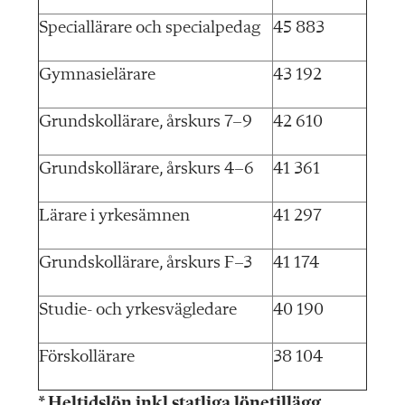
Speciallärare och specialpedag
45 883
Gymnasielärare
43 192
Grundskollärare, årskurs 7–9
42 610
Grundskollärare, årskurs 4–6
41 361
Lärare i yrkesämnen
41 297
Grundskollärare, årskurs F–3
41 174
Studie- och yrkesvägledare
40 190
Förskollärare
38 104
* Heltidslön inkl statliga lönetillägg.