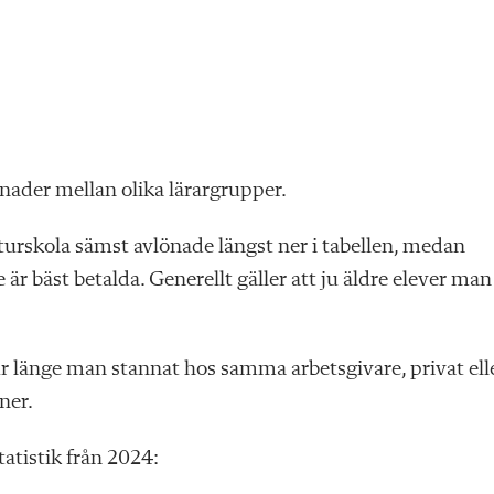
lnader mellan olika lärargrupper.
urskola sämst avlönade längst ner i tabellen, medan
är bäst betalda. Generellt gäller att ju äldre elever man
ur länge man stannat hos samma arbetsgivare, privat ell
ner.
atistik fr
ån 2024: