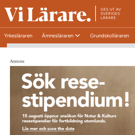
GES UT AV
T
SVERIGES
LÄRARE
i
l
Yrkesläraren
Ämnesläraren
Grundskolläraren
l
s
t
a
Annons
r
t
s
i
d
a
n