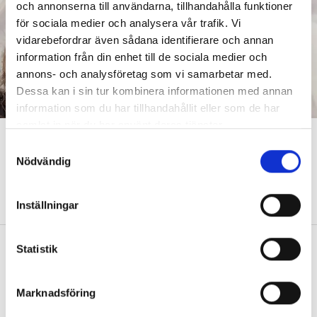
och annonserna till användarna, tillhandahålla funktioner
för sociala medier och analysera vår trafik. Vi
vidarebefordrar även sådana identifierare och annan
information från din enhet till de sociala medier och
annons- och analysföretag som vi samarbetar med.
Dessa kan i sin tur kombinera informationen med annan
information som du har tillhandahållit eller som de har
samlat in när du har använt deras tjänster.
Så tränar hon sina elevers
S
uthållighet
Nödvändig
a
m
PRAKTISKA TIPS
Lågstadieläraren: ”De hittade sätt att träna upp
t
Inställningar
sitt inre driv.”
y
c
Lärarutbildningen i matte fokuserar
k
Statistik
på fel saker
e
s
DEBATT
Lärarstudenten om att avancerad
Marknadsföring
v
matematik tycks vara viktigare än att lära ut.
a