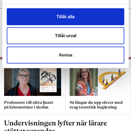
l
Anne-Marie Körling:
Dagen
Tillåt alla
jag litade som mest på min
profession
Tillåt urval
KRÖNIKA
”Det var närmast en chock att för
första gången stå framför sin klass.”
Avvisa
Professorn vill sätta ljuset
Så fångar du upp elever med
på könsnormer i skolan
svag teoretisk begåvning
Undervisningen lyfter när lärare