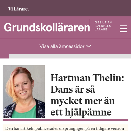
T
i
l
GES UT AV
T
SVERIGES
LÄRARE
l
M
i
s
e
l
Visa alla ämnessidor
t
n
l
a
y
s
r
t
t
a
Hartman Thelin:
s
r
Dans är så
i
t
d
s
mycket mer än
a
i
ett hjälpämne
n
d
a
Den här artikeln publicerades ursprungligen på en tidigare version