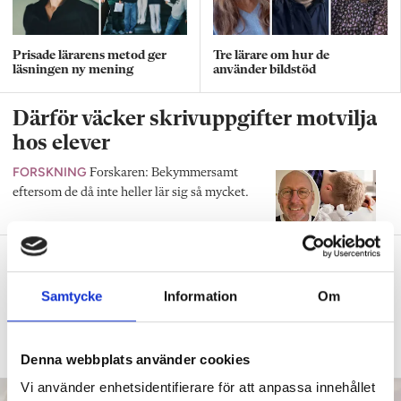
Prisade lärarens metod ger
Tre lärare om hur de
läsningen ny mening
använder bildstöd
Därför väcker skrivuppgifter motvilja
hos elever
FORSKNING
Forskaren: Bekymmersamt
eftersom de då inte heller lär sig så mycket.
Intensivträning stärker flerspråkiga
elevers ordförråd
Samtycke
Information
Om
SPRÅKSVEKET
”Kan du inte landets språk
hamnar du i ett utanförskap.”
Denna webbplats använder cookies
Vi använder enhetsidentifierare för att anpassa innehållet