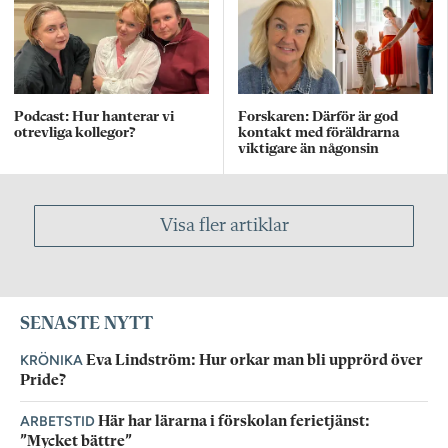
Podcast: Hur hanterar vi
Forskaren: Därför är god
otrevliga kollegor?
kontakt med föräldrarna
viktigare än någonsin
Visa fler artiklar
SENASTE NYTT
KRÖNIKA
Eva Lindström: Hur orkar man bli upprörd över
Pride?
ARBETSTID
Här har lärarna i förskolan ferietjänst:
”Mycket bättre”