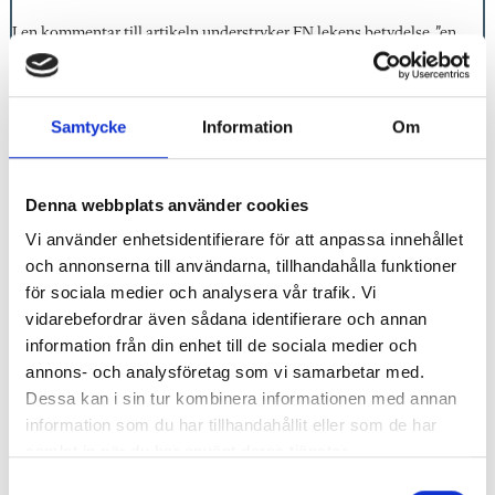
I en kommentar till artikeln understryker FN lekens betydelse, ”en
grundläggande och livsviktig dimension … samt en avgörande del av
den fysiska, sociala, kognitiva, emotionella och andliga
utvecklingen”.
Samtycke
Information
Om
Två hinder pekas ut: dels ett ökat fokus på säkerheten, dels den
akademiska pressen, som går allt längre ner i åldrarna.
Denna webbplats använder cookies
Vi använder enhetsidentifierare för att anpassa innehållet
och annonserna till användarna, tillhandahålla funktioner
Läs alla artiklar om riskfylld lek
för sociala medier och analysera vår trafik. Vi
vidarebefordrar även sådana identifierare och annan
Överdrivet säkerhetstänk begränsar barns lek
information från din enhet till de sociala medier och
annons- och analysföretag som vi samarbetar med.
Forskaren: Gröna lekplatser får barnen att våga mer
Dessa kan i sin tur kombinera informationen med annan
Örebro satsar på äventyrliga lekplatser
information som du har tillhandahållit eller som de har
samlat in när du har använt deras tjänster.
Förskolan som säger ja till riskabla lekar
S