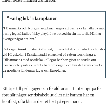
Ellen Beate Hansen Sandseter.
”Farlig lek” i läroplaner
”I Danmarks och Norges läroplaner anges att barn ska få hålla på med
’farlig leg’, så kallad ’risky play’, för att utveckla sin motorik. Här har
Sverige något att lära.”
Det säger Ann-Christin Sollerhed, universitetslektor i idrott och hälsa
vid Högskolan i Kristianstad, i en artikel på sajten
forskning.se
.
Tillsammans med nordiska kollegor har hon gjort en studie om
rörelse och fysisk aktivitet i barnomsorgen och hur det är
inskrivet i
de nordiska ländernas lagar och läroplaner.
Ett tips till pedagoger och föräldrar är att inte ingripa för
fort när något ser riskabelt ut eller när barnen har en
konflikt, ofta klarar de det helt på egen hand.