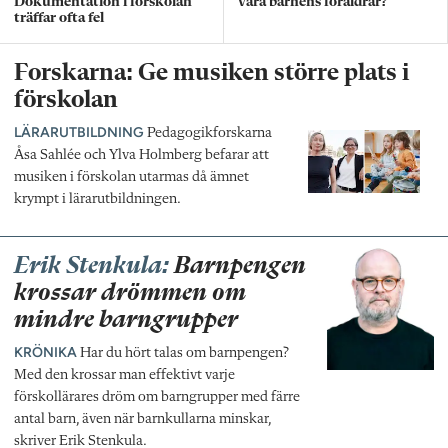
Dokumentation i förskolan
vara barnens föräldrar?
träffar ofta fel
Forskarna: Ge musiken större plats i
förskolan
LÄRARUTBILDNING
Pedagogikforskarna
Åsa Sahlée och Ylva Holmberg befarar att
musiken i förskolan utarmas då ämnet
krympt i lärarutbildningen.
Erik Stenkula:
Barnpengen
krossar drömmen om
mindre barngrupper
KRÖNIKA
Har du hört talas om barnpengen?
Med den krossar man effektivt varje
förskollärares dröm om barngrupper med färre
antal barn, även när barnkullarna minskar,
skriver Erik Stenkula.