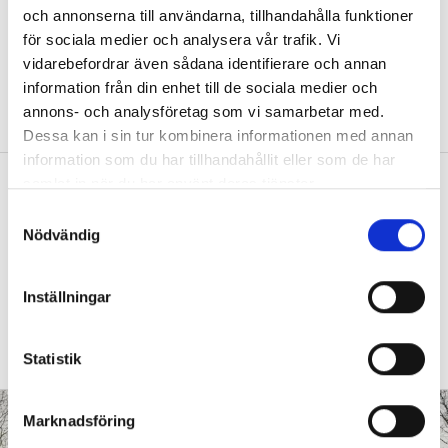
och annonserna till användarna, tillhandahålla funktioner
Så skapar Anna band till naturen med
för sociala medier och analysera vår trafik. Vi
utepedagogik
vidarebefordrar även sådana identifierare och annan
FOKUS
”Det är viktigt att synliggöra hela
information från din enhet till de sociala medier och
cykeln”
annons- och analysföretag som vi samarbetar med.
Dessa kan i sin tur kombinera informationen med annan
information som du har tillhandahållit eller som de har
Debatt: ”Förskolan är ingen isolerad ö
samlat in när du har använt deras tjänster.
– demokrati kräver granskning”
S
Nödvändig
a
DEBATT
En trygg profession i förskolan kan
m
lyssna på kritik, värdera den och sedan välja
t
att antingen ändra något eller stå fast vid sitt
Inställningar
beslut med sakliga argument, skriver Linda
y
Wångdahl, bebyggelseantikvarie och
c
förälder.
k
Statistik
e
s
Marknadsföring
v