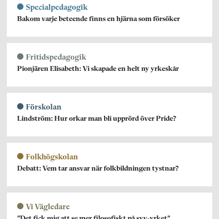
Specialpedagogik
Bakom varje beteende finns en hjärna som försöker
Fritidspedagogik
Pionjären Elisabeth: Vi skapade en helt ny yrkeskår
Förskolan
Lindström: Hur orkar man bli upprörd över Pride?
Folkhögskolan
Debatt: Vem tar ansvar när folkbildningen tystnar?
Vi Vägledare
”Det fick mig att se mer filosofiskt på syv-yrket”