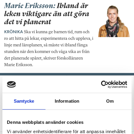
Marie Eriksson:
Ibland är
leken viktigare än att göra
det vi planerat
KRÖNIKA
Ska vi kunna ge barnen tid, rum och
ro att hitta på lekar, experimentera och uppleva, i
linje med läroplanen, så måste vi ibland fånga
stunden när den kommer och våga vika av från
det planerade spåret, skriver förskolläraren
Marie Eriksson.
Samtycke
Information
Om
Podcast: Hur skapar vi
Förskoleupprorets
Denna webbplats använder cookies
framtidstro i förskolan?
grundare kan inte vara tyst
Vi använder enhetsidentifierare för att anpassa innehållet