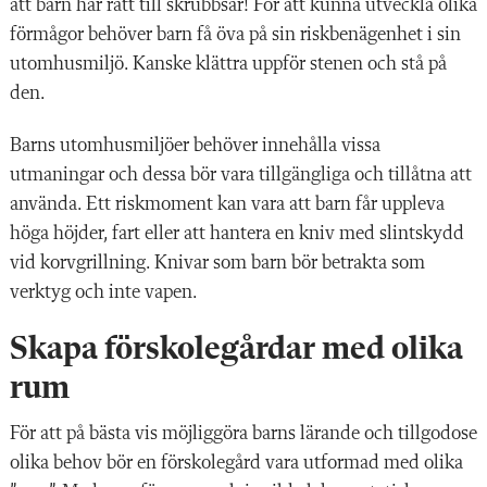
att barn har rätt till skrubbsår! För att kunna utveckla olika
förmågor behöver barn få öva på sin riskbenägenhet i sin
utomhusmiljö. Kanske klättra uppför stenen och stå på
den.
Barns utomhusmiljöer behöver innehålla vissa
utmaningar och dessa bör vara tillgängliga och tillåtna att
använda. Ett riskmoment kan vara att barn får uppleva
höga höjder, fart eller att hantera en kniv med slintskydd
vid korvgrillning. Knivar som barn bör betrakta som
verktyg och inte vapen.
Skapa förskolegårdar med olika
rum
För att på bästa vis möjliggöra barns lärande och tillgodose
olika behov bör en förskolegård vara utformad med olika