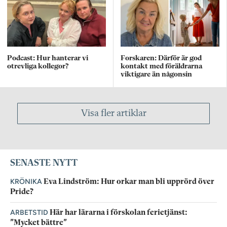
Podcast: Hur hanterar vi
Forskaren: Därför är god
otrevliga kollegor?
kontakt med föräldrarna
viktigare än någonsin
Visa fler artiklar
SENASTE NYTT
KRÖNIKA
Eva Lindström: Hur orkar man bli upprörd över
Pride?
ARBETSTID
Här har lärarna i förskolan ferietjänst:
”Mycket bättre”