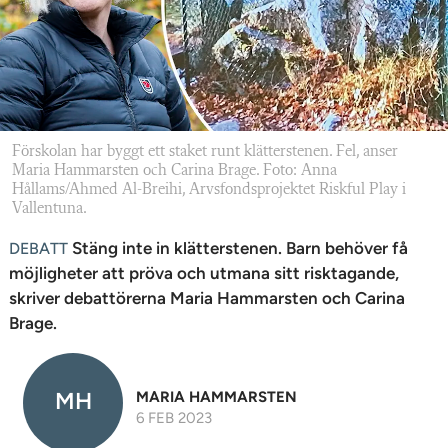
n
Förskolan har byggt ett staket runt klätterstenen. Fel, anser
Maria Hammarsten och Carina Brage. Foto: Anna
Hållams/Ahmed Al-Breihi, Arvsfondsprojektet Riskful Play i
Vallentuna.
Stäng inte in klätterstenen. Barn behöver få
DEBATT
möjligheter att pröva och utmana sitt risktagande,
skriver debattörerna Maria Hammarsten och Carina
Brage.
MH
MARIA HAMMARSTEN
6 FEB 2023