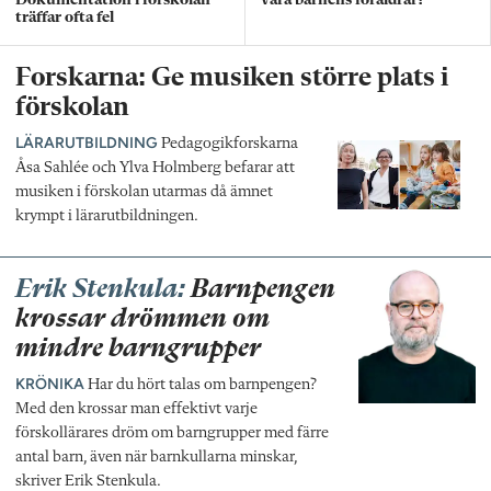
Dokumentation i förskolan
vara barnens föräldrar?
träffar ofta fel
Forskarna: Ge musiken större plats i
förskolan
LÄRARUTBILDNING
Pedagogikforskarna
Åsa Sahlée och Ylva Holmberg befarar att
musiken i förskolan utarmas då ämnet
krympt i lärarutbildningen.
Erik Stenkula:
Barnpengen
krossar drömmen om
mindre barngrupper
KRÖNIKA
Har du hört talas om barnpengen?
Med den krossar man effektivt varje
förskollärares dröm om barngrupper med färre
antal barn, även när barnkullarna minskar,
skriver Erik Stenkula.